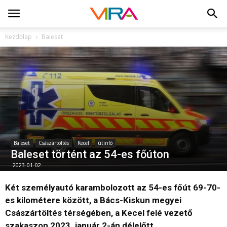
Kezdőlap
Baleset
Baleset
Császártöltés
Kecel
útinfó
Baleset történt az 54-es főúton
2023-01-02
Két személyautó karambolozott az 54-es főút 69-70-
es kilométere között, a Bács-Kiskun megyei
Császártöltés térségében, a Kecel felé vezető
szakaszon 2023. január 2-án délelőtt.