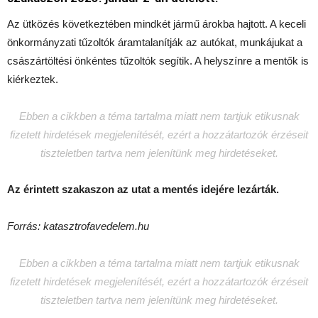
Az ütközés következtében mindkét jármű árokba hajtott. A keceli
önkormányzati tűzoltók áramtalanítják az autókat, munkájukat a
császártöltési önkéntes tűzoltók segítik. A helyszínre a mentők is
kiérkeztek.
Ebben a cikkben a téma tartalma miatt nem tartjuk etikusnak
fizetett hirdetések megjelenítését, ezért a hozzátartozók érzéseit
tiszteletben tartva nem jelenítünk meg hirdetéseket.
Az érintett szakaszon az utat a mentés idejére lezárták.
Forrás: katasztrofavedelem.hu
Ebben a cikkben a téma tartalma miatt nem tartjuk etikusnak
fizetett hirdetések megjelenítését, ezért a hozzátartozók érzéseit
tiszteletben tartva nem jelenítünk meg hirdetéseket.