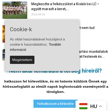
Megkezdte a felkészülést a Kiskőrösi LC –
együtt maradt a keret,...
2026-08-06
Mi történik Európa felett? Ezért nem tud
Cookie-k
szabadulni a kontinens a...
2026-08-05
Az oldal használatával hozzájárul a
cookie-k használatához.
További
információ
Folyamatosak a nyári karbantartási munkálatok
Kiskőrösön – útburkolati jeleket festenek és...
Megértettem
2026-08-05
Nem akar lemaradni a térség híreiről?
Több száz gyorshajtót és ittas sofőrt szűrtek ki
Bács-Kiskun útjain –...
Iratkozzon fel hírlevelükre, és mi hetente küldünk Önnek egy
2026-08-04
hírösszefoglalót az elmúlt napok legfontosabb eseményeiről a
térségben.
Adatvédelmi nyilatkozat
Médiaajánlat
Impresszum
Feliratkozom a hírlevélre
HU