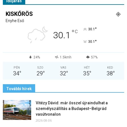
Időjárás
KISKŐRÖS
Enyhe Eső
°
30.1
°
C
30.1
°
30.1
24%
1.5kmh
57%
PÉN
SZO
VAS
HÉT
KED
34
°
29
°
32
°
35
°
38
°
További hírek
Vitézy Dávid: már ősszel újraindulhat a
személyszállítás a Budapest–Belgrád
vasútvonalon
2026-08-06