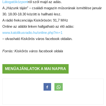
Látogatóközpont
ról szól majd az adás.
A „Házunk táján” – családi magazin műsorának ismétlése január
30. 18.00-18.30 között is hallható lesz.
A rádió frekcenciája Kiskőrösön: 91,7 MHz
Online az alábbi linken hallgatható az élő adás:
www.katolikusradio.hu/online.php?m=1
– olvasható Kiskőrös város facebook oldalán.
Forrás: Kiskőrös város facebook oldala
MENÜAJÁNLATOK A MAI NAPRA