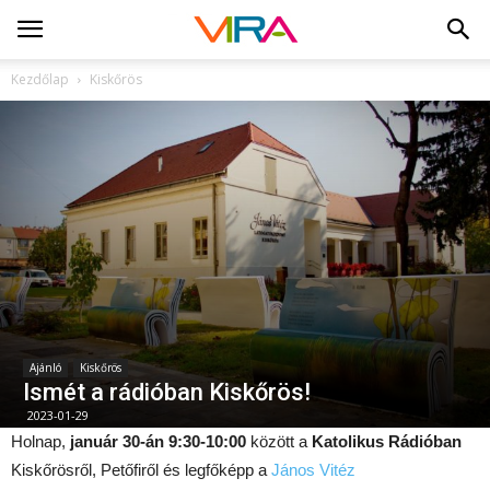
Kezdőlap
Kiskőrös
Ajánló
Kiskőrös
Ismét a rádióban Kiskőrös!
2023-01-29
Holnap,
január 30-án 9:30-10:00
között a
Katolikus Rádióban
Kiskőrösről, Petőfiről és legfőképp a
János Vitéz