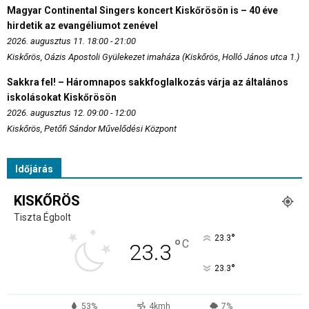
Magyar Continental Singers koncert Kiskőrösön is – 40 éve
hirdetik az evangéliumot zenével
2026. augusztus 11. 18:00 - 21:00
Kiskőrös, Oázis Apostoli Gyülekezet imaháza (Kiskőrös, Holló János utca 1.)
Sakkra fel! – Háromnapos sakkfoglalkozás várja az általános
iskolásokat Kiskőrösön
2026. augusztus 12. 09:00 - 12:00
Kiskőrös, Petőfi Sándor Művelődési Központ
Időjárás
KISKŐRÖS
Tiszta Égbolt
°
23.3
°
C
23.3
°
23.3
53%
4kmh
7%