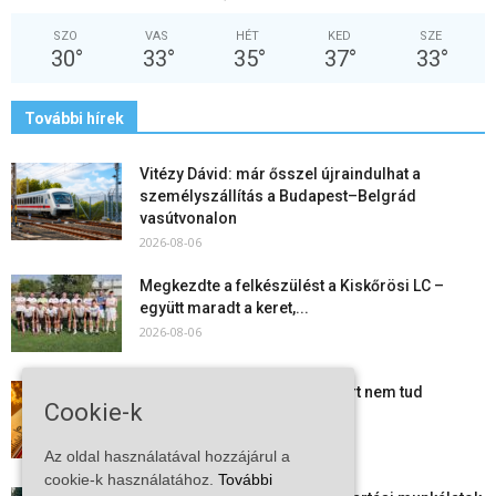
SZO
VAS
HÉT
KED
SZE
30
°
33
°
35
°
37
°
33
°
További hírek
Vitézy Dávid: már ősszel újraindulhat a
személyszállítás a Budapest–Belgrád
vasútvonalon
2026-08-06
Megkezdte a felkészülést a Kiskőrösi LC –
együtt maradt a keret,...
2026-08-06
Mi történik Európa felett? Ezért nem tud
Cookie-k
szabadulni a kontinens a...
2026-08-05
Az oldal használatával hozzájárul a
cookie-k használatához.
További