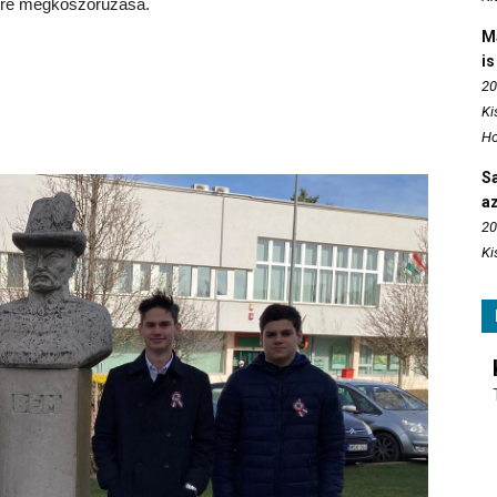
rtré megkoszorúzása.
M
is
20
Ki
Ho
S
az
20
Ki