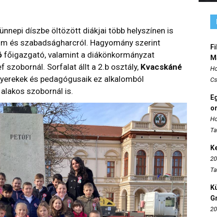
nnepi díszbe öltözött diákjai több helyszínen is
m és szabadságharcról. Hagyomány szerint
Fi
ó
főigazgató, valamint a diákönkormányzat
M
 szobornál. Sorfalat állt a 2.b osztály,
Kvacskáné
Ho
gyerekek és pedagógusaik ez alkalomból
Cs
 alakos szobornál is.
E
o
Ho
Ta
K
20
Ta
K
Gr
20