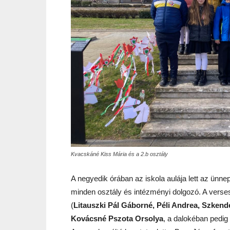
Kvacskáné Kiss Mária és a 2.b osztály
A negyedik órában az iskola aulája lett az ünne
minden osztály és intézményi dolgozó. A verses
(
Litauszki Pál Gáborné, Péli Andrea, Szkend
Kovácsné Pszota Orsolya
, a dalokéban pedig