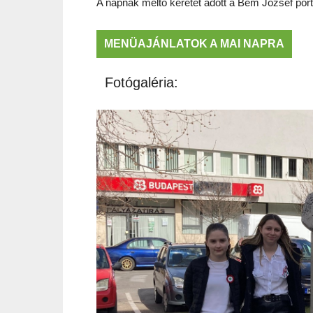
A napnak méltó keretet adott a Bem József po
MENÜAJÁNLATOK A MAI NAPRA
Fotógaléria: