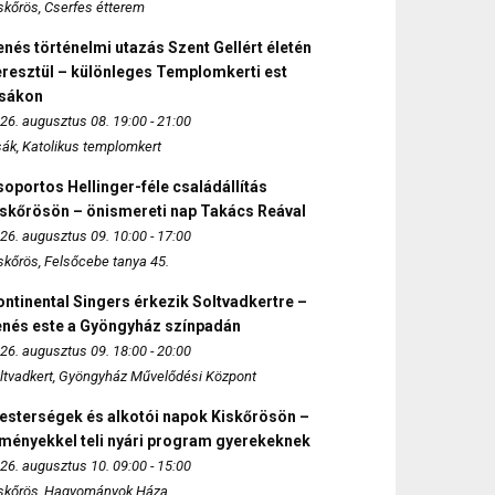
skőrös, Cserfes étterem
nés történelmi utazás Szent Gellért életén
eresztül – különleges Templomkerti est
zsákon
26. augusztus 08. 19:00 - 21:00
sák, Katolikus templomkert
oportos Hellinger-féle családállítás
iskőrösön – önismereti nap Takács Reával
26. augusztus 09. 10:00 - 17:00
skőrös, Felsőcebe tanya 45.
ntinental Singers érkezik Soltvadkertre –
enés este a Gyöngyház színpadán
26. augusztus 09. 18:00 - 20:00
ltvadkert, Gyöngyház Művelődési Központ
esterségek és alkotói napok Kiskőrösön –
lményekkel teli nyári program gyerekeknek
26. augusztus 10. 09:00 - 15:00
skőrös, Hagyományok Háza