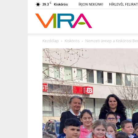
C
39.3
ÍRJON NEKÜNK!
HÍRLEVÉL FELIRA
Kiskőrös
VIRA
Kezdőlap
Kiskőrös
Nemzeti ünnep a Kiskőrösi Bem