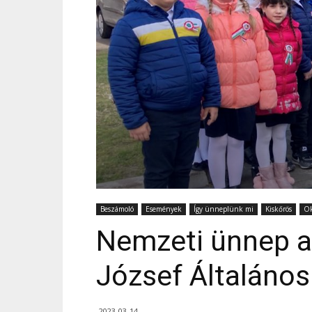
Beszámoló
Események
Így ünneplünk mi
Kiskőrös
Ok
Nemzeti ünnep a
József Általános
2023-03-14