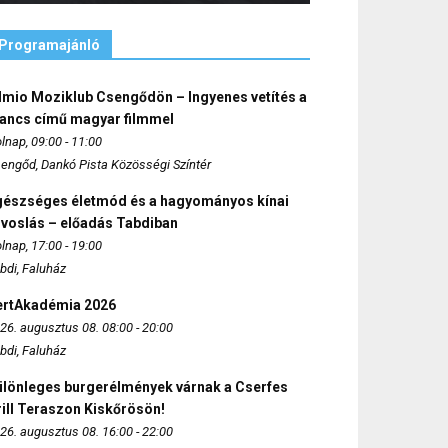
Programajánló
lmio Moziklub Csengődön – Ingyenes vetítés a
ancs című magyar filmmel
lnap, 09:00 - 11:00
engőd, Dankó Pista Közösségi Színtér
gészséges életmód és a hagyományos kínai
rvoslás – előadás Tabdiban
lnap, 17:00 - 19:00
bdi, Faluház
ertAkadémia 2026
26. augusztus 08. 08:00 - 20:00
bdi, Faluház
ülönleges burgerélmények várnak a Cserfes
ill Teraszon Kiskőrösön!
26. augusztus 08. 16:00 - 22:00