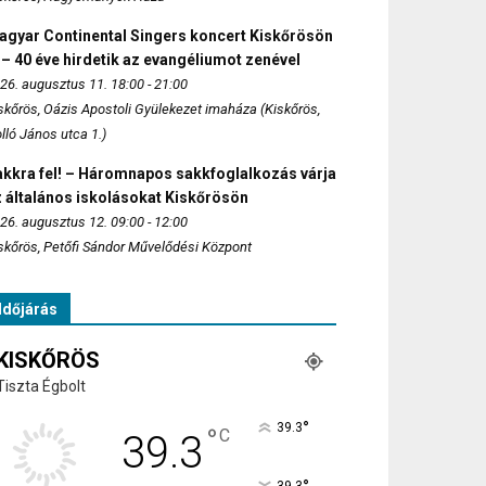
agyar Continental Singers koncert Kiskőrösön
 – 40 éve hirdetik az evangéliumot zenével
26. augusztus 11. 18:00 - 21:00
skőrös, Oázis Apostoli Gyülekezet imaháza (Kiskőrös,
lló János utca 1.)
akkra fel! – Háromnapos sakkfoglalkozás várja
 általános iskolásokat Kiskőrösön
26. augusztus 12. 09:00 - 12:00
skőrös, Petőfi Sándor Művelődési Központ
Időjárás
KISKŐRÖS
Tiszta Égbolt
°
39.3
°
C
39.3