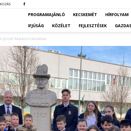
TKOZÁS
PROGRAMAJÁNLÓ
KECSKEMÉT
HÍRFOLYAM
IFJÚSÁG
KÖZÉLET
FEJLESZTÉSEK
GAZDA
 József Általános Iskolában