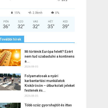
°
39.3
15%
2.3kmh
0%
PÉN
SZO
VAS
HÉT
KED
36
°
32
°
32
°
35
°
39
°
További hírek
Mi történik Európa felett? Ezért
nem tud szabadulni a kontinens
a...
2026-08-05
Folyamatosak a nyári
karbantartási munkálatok
Kiskőrösön – útburkolati jeleket
festenek és...
2026-08-05
Több száz gyorshajtót és ittas