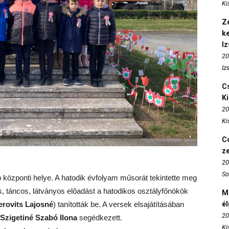
Ki
Ze
k
I
20
Iz
Cs
K
20
Ki
Co
z
20
So
p központi helye. A hatodik évfolyam műsorát tekintette meg
, táncos, látványos előadást a hatodikos osztályfőnökök
M
erovits Lajosné
) tanították be. A versek elsajátításában
é
20
Szigetiné Szabó Ilona
segédkezett.
Ki