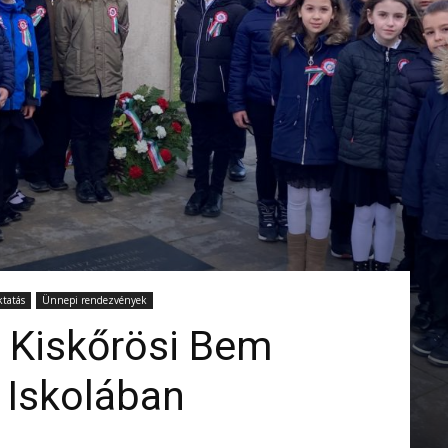
tatás
Ünnepi rendezvények
 Kiskőrösi Bem
 Iskolában