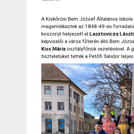
A Kiskőrösi Bem József Általános Iskola ü
megemlékeztek az 1848-49-es forradalo
koszorút helyezett el
Lasztovicza Lászl
képviselői a város főterén álló Bem József
Kiss Mária
osztályfőnök vezetésével. A 
tiszteletüket tették a Petőfi Sándor teljes