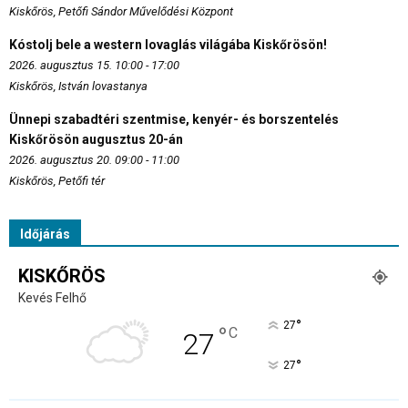
Kiskőrös, Petőfi Sándor Művelődési Központ
Kóstolj bele a western lovaglás világába Kiskőrösön!
2026. augusztus 15. 10:00 - 17:00
Kiskőrös, István lovastanya
Ünnepi szabadtéri szentmise, kenyér- és borszentelés
Kiskőrösön augusztus 20-án
2026. augusztus 20. 09:00 - 11:00
Kiskőrös, Petőfi tér
Időjárás
KISKŐRÖS
Kevés Felhő
°
27
°
C
27
°
27