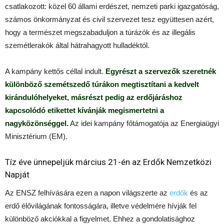
csatlakozott: közel 60 állami erdészet, nemzeti parki igazgatóság,
számos önkormányzat és civil szervezet tesz együttesen azért,
hogy a természet megszabaduljon a túrázók és az illegális
szemétlerakók által hátrahagyott hulladéktól.
A kampány kettős céllal indult.
Egyrészt a szervezők szeretnék
különböző szemétszedő túrákon megtisztítani a kedvelt
kirándulóhelyeket, másrészt pedig az erdőjáráshoz
kapcsolódó etikettet kívánják megismertetni a
nagyközönséggel.
Az idei kampány főtámogatója az Energiaügyi
Minisztérium (EM).
Tíz éve ünnepeljük március 21-én az Erdők Nemzetközi
Napját
Az ENSZ felhívására ezen a napon világszerte az
erdők
és az
erdő élővilágának fontosságára, illetve védelmére hívják fel
különböző akciókkal a figyelmet. Ehhez a gondolatisághoz