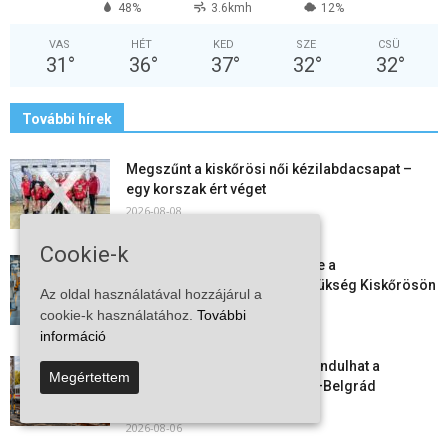
48%
3.6kmh
12%
VAS
HÉT
KED
SZE
CSÜ
31
°
36
°
37
°
32
°
32
°
További hírek
Megszűnt a kiskőrösi női kézilabdacsapat –
egy korszak ért véget
2026-08-08
Cookie-k
Aktuális állásajánlatok: ezekre a
munkavállalókra van most szükség Kiskőrösön
Az oldal használatával hozzájárul a
és a...
cookie-k használatához.
További
2026-08-07
információ
Vitézy Dávid: már ősszel újraindulhat a
Megértettem
személyszállítás a Budapest–Belgrád
vasútvonalon
2026-08-06