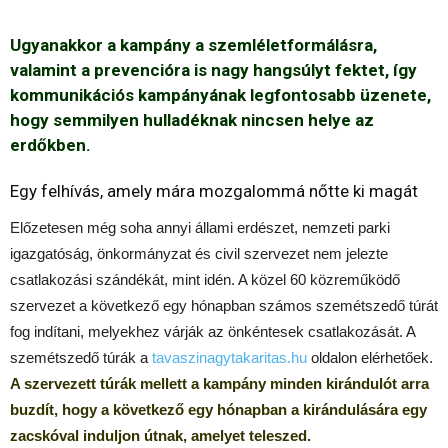
Ugyanakkor a kampány a szemléletformálásra,
valamint a prevencióra is nagy hangsúlyt fektet, így
kommunikációs kampányának legfontosabb üzenete,
hogy semmilyen hulladéknak nincsen helye az
erdőkben.
Egy felhívás, amely mára mozgalommá nőtte ki magát
Előzetesen még soha annyi állami erdészet, nemzeti parki
igazgatóság, önkormányzat és civil szervezet nem jelezte
csatlakozási szándékát, mint idén. A közel 60 közreműködő
szervezet a következő egy hónapban számos szemétszedő túrát
fog indítani, melyekhez várják az önkéntesek csatlakozását. A
szemétszedő túrák a
tavaszinagytakaritas.hu
oldalon elérhetőek.
A szervezett túrák mellett a kampány minden kirándulót arra
buzdít, hogy a következő egy hónapban a kirándulására egy
zacskóval induljon útnak, amelyet teleszed.