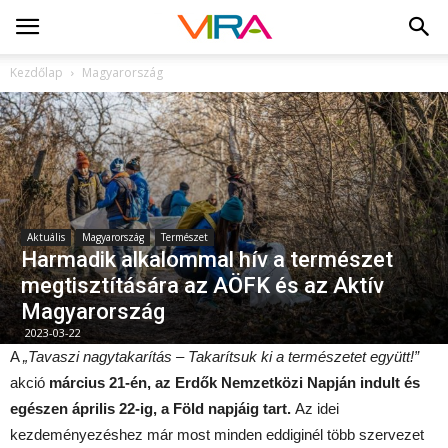
Kezdőlap
Magyarország
Aktuális
Magyarország
Természet
Harmadik alkalommal hív a természet
megtisztítására az AÖFK és az Aktív
Magyarország
2023-03-22
A
„Tavaszi nagytakarítás – Takarítsuk ki a természetet együtt!”
akció
március 21-én, az Erdők Nemzetközi Napján indult és
egészen április 22-ig, a Föld napjáig tart.
Az idei
kezdeményezéshez már most minden eddiginél több szervezet