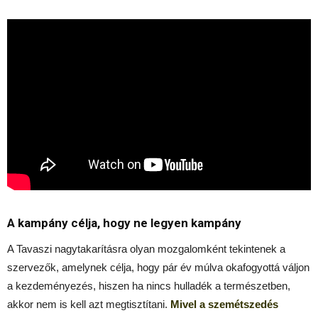
A kampány célja, hogy ne legyen kampány
A Tavaszi nagytakarításra olyan mozgalomként tekintenek a
szervezők, amelynek célja, hogy pár év múlva okafogyottá váljon
a kezdeményezés, hiszen ha nincs hulladék a természetben,
akkor nem is kell azt megtisztítani.
Mivel a szemétszedés