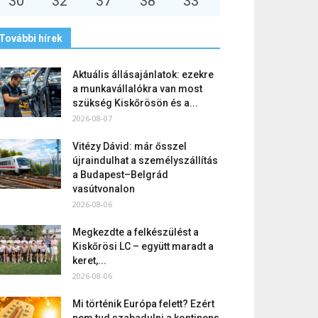
30
°
32
°
37
°
38
°
33
°
További hírek
Aktuális állásajánlatok: ezekre
a munkavállalókra van most
szükség Kiskőrösön és a...
2026-08-07
Vitézy Dávid: már ősszel
újraindulhat a személyszállítás
a Budapest–Belgrád
vasútvonalon
2026-08-06
Megkezdte a felkészülést a
Kiskőrösi LC – együtt maradt a
keret,...
2026-08-06
Mi történik Európa felett? Ezért
nem tud szabadulni a kontinens