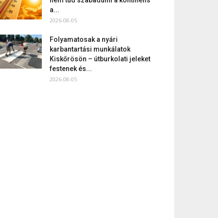
a...
2026-08-05
Folyamatosak a nyári
karbantartási munkálatok
Kiskőrösön – útburkolati jeleket
festenek és...
2026-08-05