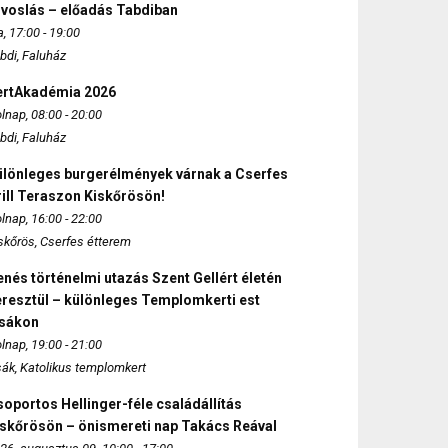
rvoslás – előadás Tabdiban
, 17:00 - 19:00
bdi, Faluház
ertAkadémia 2026
lnap, 08:00 - 20:00
bdi, Faluház
ülönleges burgerélmények várnak a Cserfes
ill Teraszon Kiskőrösön!
lnap, 16:00 - 22:00
skőrös, Cserfes étterem
nés történelmi utazás Szent Gellért életén
eresztül – különleges Templomkerti est
zsákon
lnap, 19:00 - 21:00
sák, Katolikus templomkert
oportos Hellinger-féle családállítás
iskőrösön – önismereti nap Takács Reával