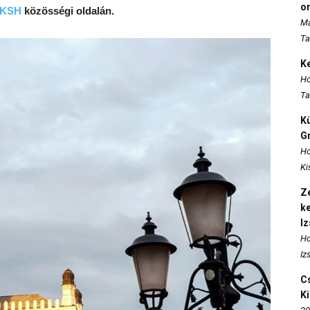
o
– KSH
közösségi oldalán.
Ma
Ta
K
Ho
Ta
K
Gr
Ho
Ki
Ze
k
I
Ho
Iz
Cs
K