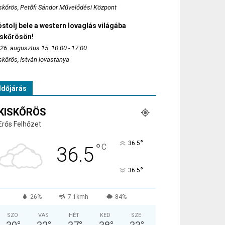
skőrös, Petőfi Sándor Művelődési Központ
stolj bele a western lovaglás világába
iskőrösön!
26. augusztus 15. 10:00 - 17:00
skőrös, István lovastanya
Időjárás
KISKŐRÖS
Erős Felhőzet
°
36.5
°
C
36.5
°
36.5
26%
7.1kmh
84%
SZO
VAS
HÉT
KED
SZE