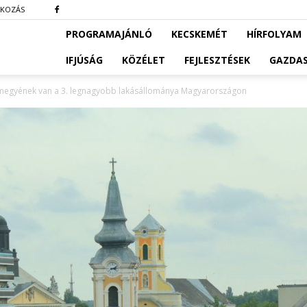
TKOZÁS
PROGRAMAJÁNLÓ
KECSKEMÉT
HÍRFOLYAM
IFJÚSÁG
KÖZÉLET
FEJLESZTÉSEK
GAZDA
rmegyének van a 3. legnagyobb lakásállománya Magyarországon