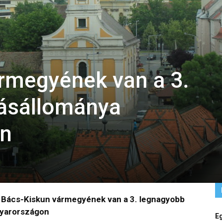
rmegyének van a 3.
kásállománya
on
n Bács-Kiskun vármegyének van a 3. legnagyobb
gyarországon
E