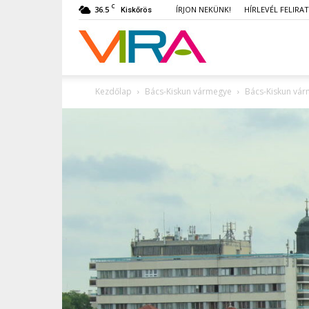
C
36.5
ÍRJON NEKÜNK!
HÍRLEVÉL FELIRA
Kiskőrös
VIRA
Kezdőlap
Bács-Kiskun vármegye
Bács-Kiskun vá