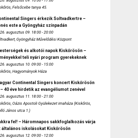
26. augusztus 09. 10:00 - 17:00
skőrös, Felsőcebe tanya 45.
ntinental Singers érkezik Soltvadkertre –
enés este a Gyöngyház színpadán
26. augusztus 09. 18:00 - 20:00
ltvadkert, Gyöngyház Művelődési Központ
esterségek és alkotói napok Kiskőrösön –
lményekkel teli nyári program gyerekeknek
26. augusztus 10. 09:00 - 15:00
skőrös, Hagyományok Háza
agyar Continental Singers koncert Kiskőrösön
 – 40 éve hirdetik az evangéliumot zenével
26. augusztus 11. 18:00 - 21:00
skőrös, Oázis Apostoli Gyülekezet imaháza (Kiskőrös,
lló János utca 1.)
akkra fel! – Háromnapos sakkfoglalkozás várja
 általános iskolásokat Kiskőrösön
26. augusztus 12. 09:00 - 12:00