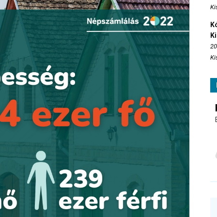
Ki
Kó
K
20
Ki