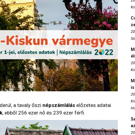
20
Ki
Co
z
20
So
M
é
20
Ki
M
is
20
Ki
erül, a tavaly őszi
népszámlálás
előzetes adatai
Ho
k
, ebből 256 ezer nő és 239 ezer férfi.
S
az
20