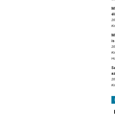
M
é
20
Ki
M
is
20
Ki
Ho
S
az
20
Ki