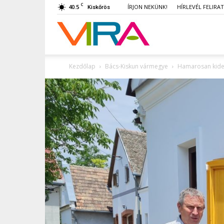
C
40.5
ÍRJON NEKÜNK!
HÍRLEVÉL FELIRA
Kiskőrös
VIRA
Kezdőlap
Bács-Kiskun vármegye
Hamarosan kider