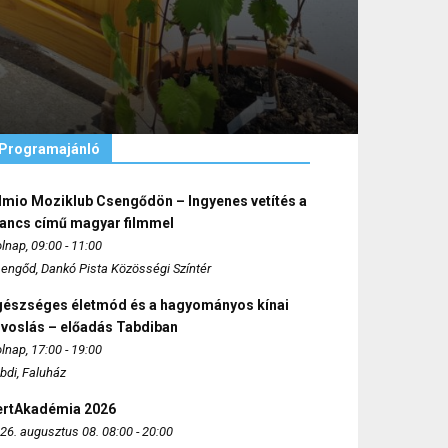
Programajánló
lmio Moziklub Csengődön – Ingyenes vetítés a
ancs című magyar filmmel
lnap, 09:00 - 11:00
engőd, Dankó Pista Közösségi Színtér
gészséges életmód és a hagyományos kínai
rvoslás – előadás Tabdiban
lnap, 17:00 - 19:00
bdi, Faluház
ertAkadémia 2026
26. augusztus 08. 08:00 - 20:00