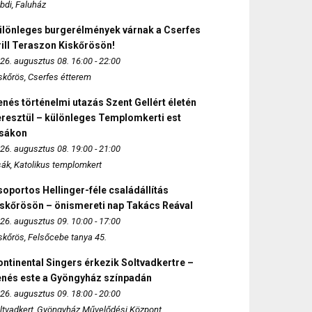
bdi, Faluház
ülönleges burgerélmények várnak a Cserfes
ill Teraszon Kiskőrösön!
26. augusztus 08. 16:00 - 22:00
skőrös, Cserfes étterem
nés történelmi utazás Szent Gellért életén
eresztül – különleges Templomkerti est
zsákon
26. augusztus 08. 19:00 - 21:00
sák, Katolikus templomkert
oportos Hellinger-féle családállítás
iskőrösön – önismereti nap Takács Reával
26. augusztus 09. 10:00 - 17:00
skőrös, Felsőcebe tanya 45.
ntinental Singers érkezik Soltvadkertre –
enés este a Gyöngyház színpadán
26. augusztus 09. 18:00 - 20:00
ltvadkert, Gyöngyház Művelődési Központ