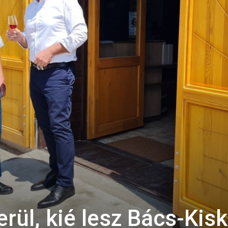
rül, kié lesz Bács-Kis