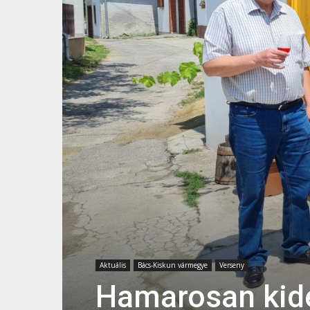
Aktuális
Bács-Kiskun vármegye
Verseny
Hamarosan kide