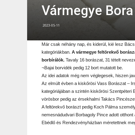
Vármegye Bora
2023-05-11
Már csak néhány nap, és kiderül, kié lesz Bác
kategóriákban.
A vármegye feltörekvő borászá
borbírálók.
Tavaly 16 borászat, 31 tételt nevez
¬Bajai borvidék pedig 12 bort mutatott be.
Az idei adatok még nem véglegesek, hiszen jav
Az elmúlt évben a kiskőrösi Vass Borászat – Irsa
kategóriájában a szintén kiskőrösi Szentpéteri B
vörösbor pedig az érsekhalmi Takács Pincészetb
A feltörekvő borászt pedig Koch Pálma személ
nemesnádudvari Borbagoly Pince adott otthon
Ebédlő és Rendezvényházban méretettnek meg