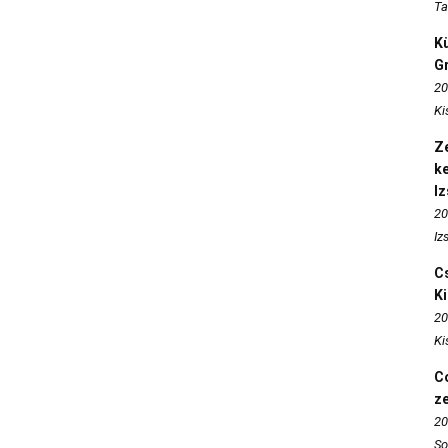
Ta
K
Gr
20
Ki
Ze
k
I
20
Iz
Cs
K
20
Ki
Co
z
20
So