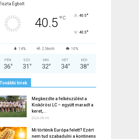
Tiszta Égbolt
°
40.5
°
C
40.5
°
40.5
14%
2.5kmh
10%
PÉN
SZO
VAS
HÉT
KED
36
°
31
°
32
°
34
°
38
°
További hírek
Megkezdte a felkészülést a
Kiskőrösi LC – együtt maradt a
keret,...
2026-08-06
Mi történik Európa felett? Ezért
nem tud szabadulni a kontinens