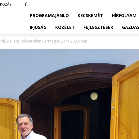
TKOZÁS
PROGRAMAJÁNLÓ
KECSKEMÉT
HÍRFOLYAM
IFJÚSÁG
KÖZÉLET
FEJLESZTÉSEK
GAZDA
ül, kié lesz Bács-Kiskun Vármegye Bora 2023-ban