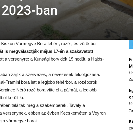
 2023-ban
s-Kiskun Vármegye Bora fehér-, rozé-, és vörösbor
t is megválasztják május 17-én a szakavatott
ett a versenyre: a Kunsági borvidék 19 nedűt, a Hajós-
Fi
M
Ho
ában zajlik a szervezés, a nevezések feldolgozása.
Cs
i-Tramini bora lett a legjobb fehérbor, a rozéborok
orpince Néró rozé bora vitte el a pálmát, a legjobb
E
o
ől került ki.
Ho
yében találták meg a szakemberek. Tavaly a
Ta
t a versenynek, ebben az évben Kecskeméten a Veyron
 a vármegye borai.
K
20