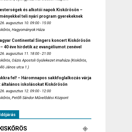
esterségek és alkotói napok Kiskőrösön –
lményekkel teli nyári program gyerekeknek
26. augusztus 10. 09:00 - 15:00
skőrös, Hagyományok Háza
agyar Continental Singers koncert Kiskőrösön
 – 40 éve hirdetik az evangéliumot zenével
26. augusztus 11. 18:00 - 21:00
skőrös, Oázis Apostoli Gyülekezet imaháza (Kiskőrös,
lló János utca 1.)
akkra fel! – Háromnapos sakkfoglalkozás várja
 általános iskolásokat Kiskőrösön
26. augusztus 12. 09:00 - 12:00
skőrös, Petőfi Sándor Művelődési Központ
Időjárás
KISKŐRÖS