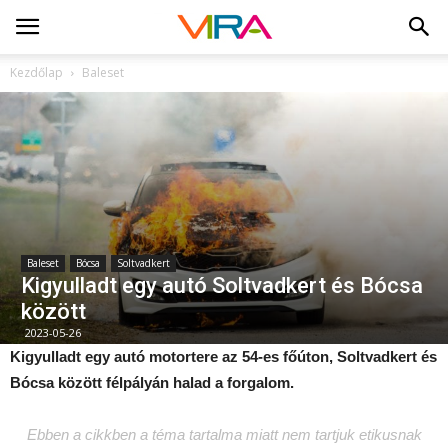
Kezdőlap
Baleset
Baleset
Bócsa
Soltvadkert
Kigyulladt egy autó Soltvadkert és Bócsa
között
2023-05-26
Kigyulladt egy autó motortere az 54-es főúton, Soltvadkert és
Bócsa között félpályán halad a forgalom.
Ebben a cikkben a téma tartalma miatt nem tartjuk etikusnak