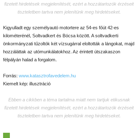
fizetett hirdetések megjelenítését, ezért a hozzátartozók érzéseit
tiszteletben tartva nem jelenítünk meg hirdetéseket.
Kigyulladt egy személyautó motortere az 54-es főút 42-es
kilométerénél, Soltvadkert és Bócsa között. A soltvadkerti
önkormányzati tűzoltók két vízsugárral eloltották a lángokat, majd
hozzáláttak az utómunkálatokhoz. Az érintett útszakaszon
félpályán halad a forgalom.
Forrás:
www.katasztrofavedelem.hu
Kiemelt kép: illusztráció
Ebben a cikkben a téma tartalma miatt nem tartjuk etikusnak
fizetett hirdetések megjelenítését, ezért a hozzátartozók érzéseit
tiszteletben tartva nem jelenítünk meg hirdetéseket.