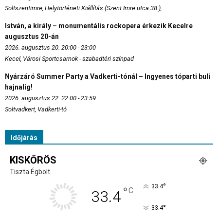
Soltszentimre, Helytörténeti Kiállítás (Szent Imre utca 38.),
István, a király – monumentális rockopera érkezik Kecelre
augusztus 20-án
2026. augusztus 20. 20:00 - 23:00
Kecel, Városi Sportcsarnok - szabadtéri színpad
Nyárzáró Summer Party a Vadkerti-tónál – Ingyenes tóparti buli
hajnalig!
2026. augusztus 22. 22:00 - 23:59
Soltvadkert, Vadkerti-tó
Időjárás
KISKŐRÖS
Tiszta Égbolt
°
33.4
°
C
33.4
°
33.4