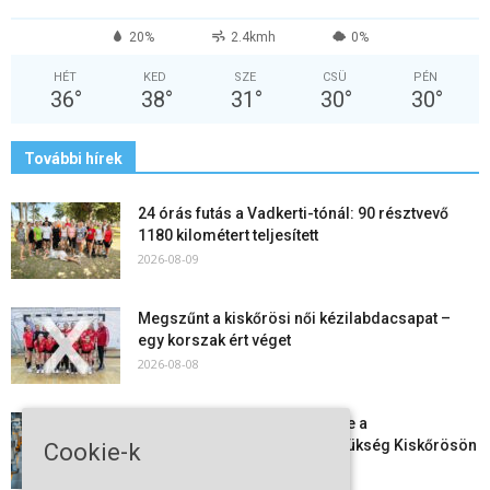
20%
2.4kmh
0%
HÉT
KED
SZE
CSÜ
PÉN
36
°
38
°
31
°
30
°
30
°
További hírek
24 órás futás a Vadkerti-tónál: 90 résztvevő
1180 kilométert teljesített
2026-08-09
Megszűnt a kiskőrösi női kézilabdacsapat –
egy korszak ért véget
2026-08-08
Aktuális állásajánlatok: ezekre a
munkavállalókra van most szükség Kiskőrösön
Cookie-k
és a...