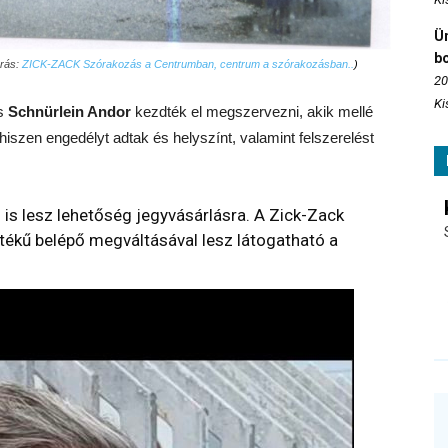
Ün
b
rrás:
ZICK-ZACK Szórakozás a Centrumban, centrum a szórakozásban..
)
20
Ki
s
Schnürlein Andor
kezdték el megszervezni, akik mellé
 hiszen engedélyt adtak és helyszínt, valamint felszerelést
 is lesz lehetőség jegyvásárlásra. A Zick-Zack
rtékű belépő megváltásával lesz látogatható a