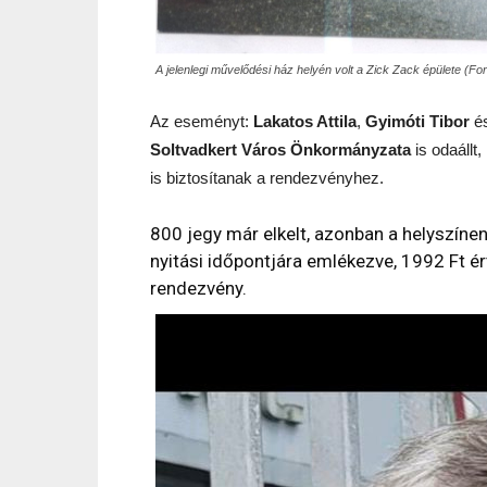
A jelenlegi művelődési ház helyén volt a Zick Zack épülete (Fo
Az eseményt:
Lakatos Attila
,
Gyimóti Tibor
é
Soltvadkert Város Önkormányzata
is odaállt,
is biztosítanak a rendezvényhez.
800 jegy már elkelt, azonban a helyszínen
nyitási időpontjára emlékezve, 1992 Ft é
rendezvény.