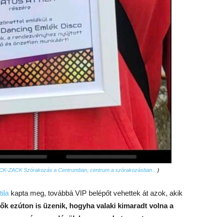
CK-ZACK Szórakozás a Centrumban, centrum a szórakozásban…
)
ila
kapta meg, továbbá VIP belépőt vehettek át azok, akik
ők ezúton is üzenik, hogyha valaki kimaradt volna a