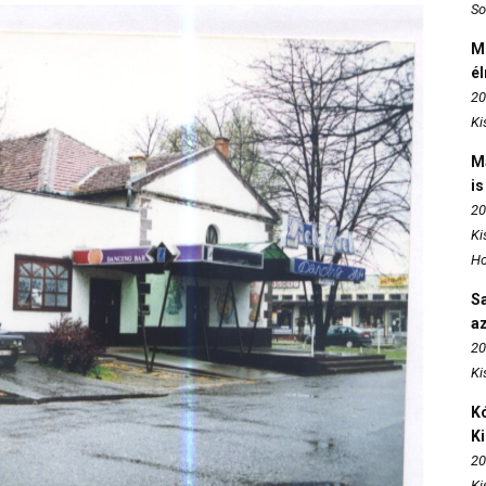
So
M
é
20
Ki
M
is
20
Ki
Ho
S
az
20
Ki
Kó
K
20
Ki