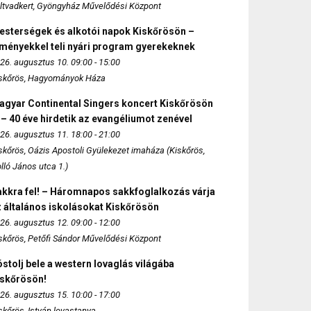
ltvadkert, Gyöngyház Művelődési Központ
esterségek és alkotói napok Kiskőrösön –
lményekkel teli nyári program gyerekeknek
26. augusztus 10. 09:00 - 15:00
skőrös, Hagyományok Háza
agyar Continental Singers koncert Kiskőrösön
 – 40 éve hirdetik az evangéliumot zenével
26. augusztus 11. 18:00 - 21:00
skőrös, Oázis Apostoli Gyülekezet imaháza (Kiskőrös,
lló János utca 1.)
akkra fel! – Háromnapos sakkfoglalkozás várja
 általános iskolásokat Kiskőrösön
26. augusztus 12. 09:00 - 12:00
skőrös, Petőfi Sándor Művelődési Központ
stolj bele a western lovaglás világába
iskőrösön!
26. augusztus 15. 10:00 - 17:00
skőrös, István lovastanya