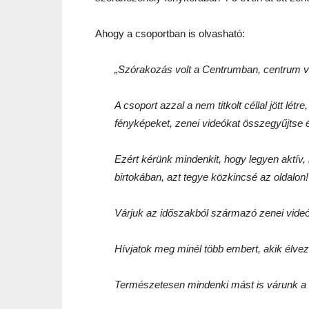
Ahogy a csoportban is olvasható:
„Szórakozás volt a Centrumban, centrum 
A csoport azzal a nem titkolt céllal jött lé
fényképeket, zenei videókat összegyűjtse 
Ezért kérünk mindenkit, hogy legyen aktív,
birtokában, azt tegye közkincsé az oldalon!
Várjuk az időszakból származó zenei videó
Hívjatok meg minél több embert, akik élvezt
Természetesen mindenki mást is várunk a cs