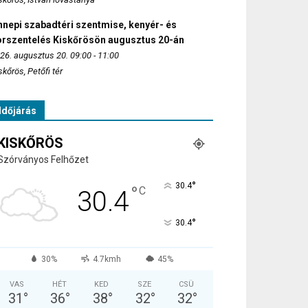
nepi szabadtéri szentmise, kenyér- és
orszentelés Kiskőrösön augusztus 20-án
26. augusztus 20. 09:00 - 11:00
skőrös, Petőfi tér
Időjárás
KISKŐRÖS
Szórványos Felhőzet
°
30.4
°
C
30.4
°
30.4
30%
4.7kmh
45%
VAS
HÉT
KED
SZE
CSÜ
31
°
36
°
38
°
32
°
32
°