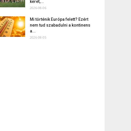
keret,...
2026-08-06
Mi történik Európa felett? Ezért
nem tud szabadulni a kontinens
a...
2026-08-05