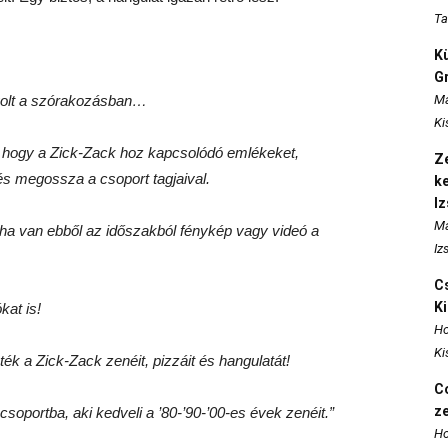
Ta
K
Gr
volt a szórakozásban…
Ma
Ki
tre, hogy a Zick-Zack hoz kapcsolódó emlékeket,
Ze
és megossza a csoport tagjaival.
k
I
Ma
 ha van ebből az időszakból fénykép vagy videó a
Iz
Cs
K
kat is!
Ho
Ki
ék a Zick-Zack zenéit, pizzáit és hangulatát!
Co
z
oportba, aki kedveli a ’80-’90-’00-es évek zenéit.”
Ho