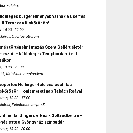
bdi, Faluház
ülönleges burgerélmények várnak a Cserfes
ill Teraszon Kiskőrösön!
, 16:00 - 22:00
skőrös, Cserfes étterem
nés történelmi utazás Szent Gellért életén
eresztül – különleges Templomkerti est
zsákon
, 19:00 - 21:00
sák, Katolikus templomkert
oportos Hellinger-féle családállítás
iskőrösön – önismereti nap Takács Reával
lnap, 10:00 - 17:00
skőrös, Felsőcebe tanya 45.
ntinental Singers érkezik Soltvadkertre –
enés este a Gyöngyház színpadán
lnap, 18:00 - 20:00