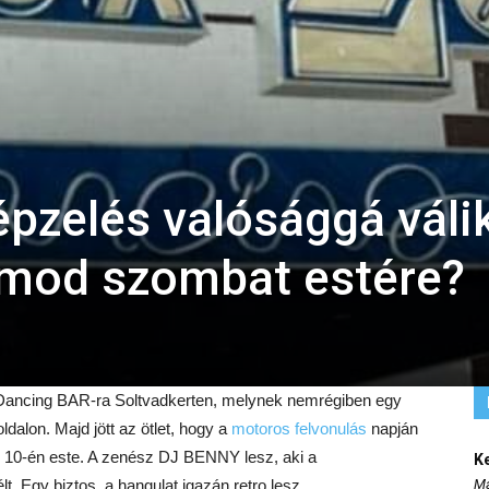
pzelés valósággá váli
amod szombat estére?
ancing BAR-ra Soltvadkerten, melynek nemrégiben egy
dalon. Majd jött az ötlet, hogy a
motoros felvonulás
napján
us 10-én este. A zenész DJ BENNY lesz, aki a
K
t. Egy biztos, a hangulat igazán retro lesz.
Ma