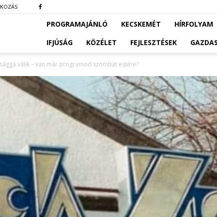
TKOZÁS
PROGRAMAJÁNLÓ
KECSKEMÉT
HÍRFOLYAM
IFJÚSÁG
KÖZÉLET
FEJLESZTÉSEK
GAZDA
ósággá válik – van már programod szombat estére?