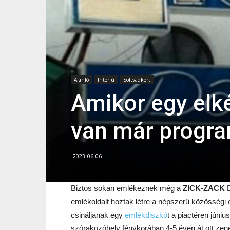
Ajánló
Interjú
Soltvadkert
Amikor egy elké
van már progr
2023-06-06
Biztos sokan emlékeznek még a
ZICK-ZACK
D
emlékoldalt hoztak létre a népszerű közösségi ol
csináljanak egy
emlékdiszkó
t a piactéren júni
szórakozóhely fénykorában 4-5 éven át ott zenél