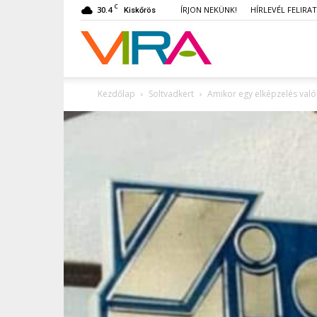
C
30.4
ÍRJON NEKÜNK!
HÍRLEVÉL FELIRA
Kiskőrös
VIRA
Kezdőlap
Soltvadkert
Amikor egy elképzelés val