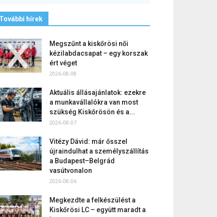
További hírek
Megszűnt a kiskőrösi női
kézilabdacsapat – egy korszak
ért véget
2026-08-08
Aktuális állásajánlatok: ezekre
a munkavállalókra van most
szükség Kiskőrösön és a...
2026-08-07
Vitézy Dávid: már ősszel
újraindulhat a személyszállítás
a Budapest–Belgrád
vasútvonalon
2026-08-06
Megkezdte a felkészülést a
Kiskőrösi LC – együtt maradt a