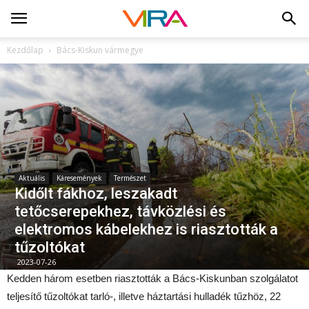
Kezdőlap
Bács-Kiskun vármegye
Aktuális
Káresemények
Természet
Kidőlt fákhoz, leszakadt
tetőcserepekhez, távközlési és
elektromos kábelekhez is riasztották a
tűzoltókat
2023-07-26
Kedden három esetben riasztották a Bács-Kiskunban szolgálatot
teljesítő tűzoltókat tarló-, illetve háztartási hulladék tűzhöz, 22