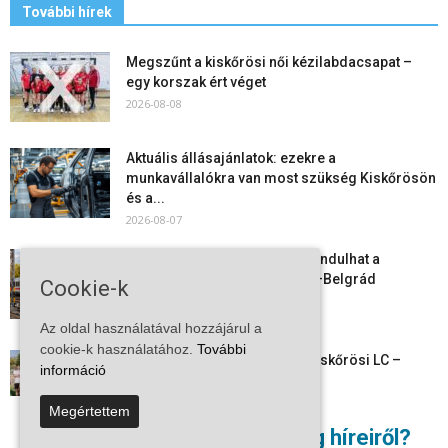
További hírek
Megszűnt a kiskőrösi női kézilabdacsapat –
egy korszak ért véget
2026-08-08
Aktuális állásajánlatok: ezekre a
munkavállalókra van most szükség Kiskőrösön
és a...
2026-08-07
Vitézy Dávid: már ősszel újraindulhat a
személyszállítás a Budapest–Belgrád
Cookie-k
vasútvonalon
2026-08-06
Az oldal használatával hozzájárul a
cookie-k használatához.
További
Megkezdte a felkészülést a Kiskőrösi LC –
információ
együtt maradt a keret,...
2026-08-06
Megértettem
Nem akar lemaradni a térség híreiről?