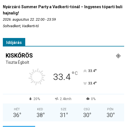
Nyárzáró Summer Party a Vadkerti-tónál – Ingyenes tóparti buli
hajnalig!
2026. augusztus 22. 22:00 - 23:59
Soltvadkert, Vadkerti-tó
Időjárás
KISKŐRÖS
Tiszta Égbolt
°
33.4
°
C
33.4
°
33.4
20%
2.4kmh
0%
HÉT
KED
SZE
CSÜ
PÉN
36
°
38
°
31
°
30
°
30
°