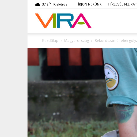
C
37.2
ÍRJON NEKÜNK!
HÍRLEVÉL FELIRA
Kiskőrös
VIRA
Kezdőlap
Magyarország
Rekordszámú fehérgólya-