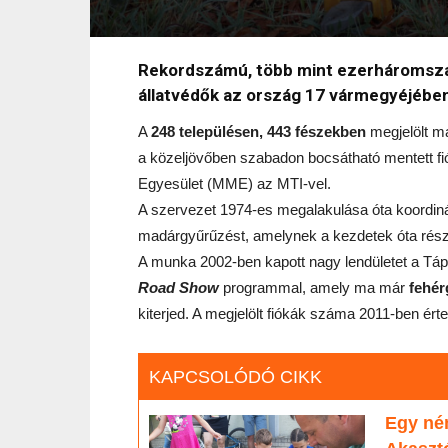
Rekordszámú, több mint ezerháromszáz
állatvédők az ország 17 vármegyéjébe
A
248 településen, 443 fészekben
megjelölt m
a közeljövőben szabadon bocsátható mentett f
Egyesület (MME) az MTI-vel.
A szervezet 1974-es megalakulása óta koordin
madárgyűrűzést, amelynek a kezdetek óta része 
A munka 2002-ben kapott nagy lendületet a Táp
Road Show
programmal, amely ma már
fehér
kiterjed. A megjelölt fiókák száma 2011-ben érte
KAPCSOLÓDÓ CIKK
Egy né