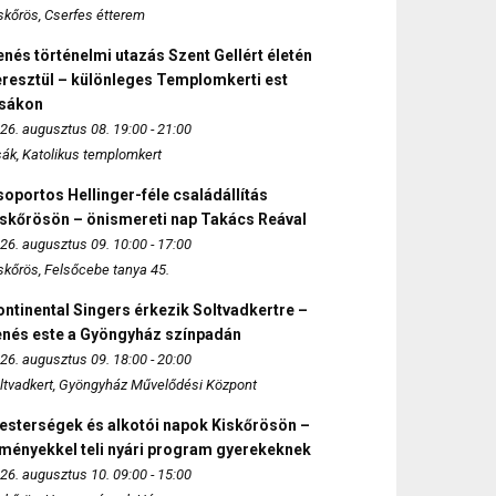
skőrös, Cserfes étterem
nés történelmi utazás Szent Gellért életén
eresztül – különleges Templomkerti est
zsákon
26. augusztus 08. 19:00 - 21:00
sák, Katolikus templomkert
oportos Hellinger-féle családállítás
iskőrösön – önismereti nap Takács Reával
26. augusztus 09. 10:00 - 17:00
skőrös, Felsőcebe tanya 45.
ntinental Singers érkezik Soltvadkertre –
enés este a Gyöngyház színpadán
26. augusztus 09. 18:00 - 20:00
ltvadkert, Gyöngyház Művelődési Központ
esterségek és alkotói napok Kiskőrösön –
lményekkel teli nyári program gyerekeknek
26. augusztus 10. 09:00 - 15:00