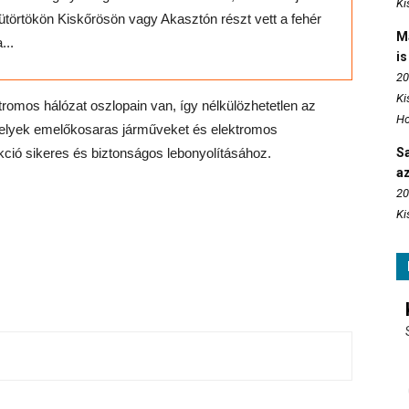
Ki
ütörtökön Kiskőrösön vagy Akasztón részt vett a fehér
M
...
is
20
Ki
romos hálózat oszlopain van, így nélkülözhetetlen az
Ho
melyek emelőkosaras járműveket és elektromos
S
ció sikeres és biztonságos lebonyolításához.
az
20
Ki