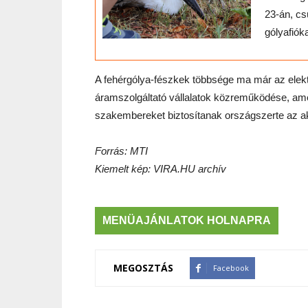
23-án, cs
gólyafióka
A fehérgólya-fészkek többsége ma már az elekt
áramszolgáltató vállalatok közreműködése, a
szakembereket biztosítanak országszerte az ak
Forrás: MTI
Kiemelt kép: VIRA.HU archív
MENÜAJÁNLATOK HOLNAPRA
MEGOSZTÁS
Facebook