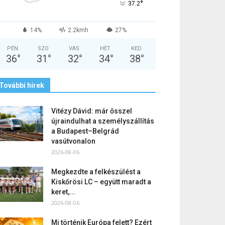
°
37.2
14%
2.2kmh
27%
PÉN
SZO
VAS
HÉT
KED
36
°
31
°
32
°
34
°
38
°
További hírek
Vitézy Dávid: már ősszel
újraindulhat a személyszállítás
a Budapest–Belgrád
vasútvonalon
2026-08-06
Megkezdte a felkészülést a
Kiskőrösi LC – együtt maradt a
keret,...
2026-08-06
Mi történik Európa felett? Ezért