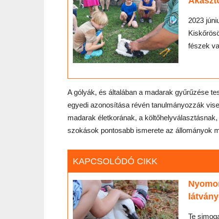
Akasztó
2023 júni
Kiskőrös
fészek va
A gólyák, és általában a madarak gyűrűzése te
egyedi azonosítása révén tanulmányozzák visel
madarak életkorának, a költőhelyválasztásnak, a
szokások pontosabb ismerete az állományok m
KAPCSOLÓDÓ CIKK
Nyomon
látván
Te simoga