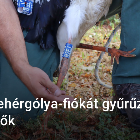
hérgólya-fiókát gyűrű
dők