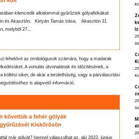
n költ
Ki
usában kilencedik alkalommal gyűrűztek gólyafiókákat
Ze
ön és Akasztón. Kirtyán Tamás írása. Akasztón 31
k
n, melyből 27...
I
20
Iz
Cs
szi lehetővé az ornitológusok számára, hogy a madarak
K
kedésüket. A vonulás útvonalának és időzítésének, a
20
 költési siker, de akár a területhűség, vagy a párválasztási
Ki
egvédéséhez is alapvető információ.
Co
z
20
So
 követtük a fehér gólyák
M
ygyűrűzését Kiskőrösön
é
20
ttál már gólyát? Igennel válaszolhat az, aki 2022. június