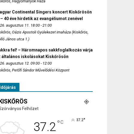
skőrös, Hagyományok Háza
agyar Continental Singers koncert Kiskőrösön
 – 40 éve hirdetik az evangéliumot zenével
26. augusztus 11. 18:00 - 21:00
skőrös, Oázis Apostoli Gyülekezet imaháza (Kiskőrös,
lló János utca 1.)
akkra fel! – Háromnapos sakkfoglalkozás várja
 általános iskolásokat Kiskőrösön
26. augusztus 12. 09:00 - 12:00
skőrös, Petőfi Sándor Művelődési Központ
Időjárás
KISKŐRÖS
Szórványos Felhőzet
°
37.2
°
C
37.2