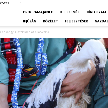
TKOZÁS
PROGRAMAJÁNLÓ
KECSKEMÉT
HÍRFOLYAM
IFJÚSÁG
KÖZÉLET
FEJLESZTÉSEK
GAZDA
fiókát gyűrűztek idén az állatvédők