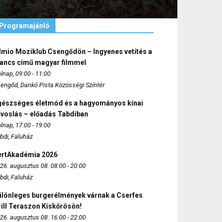
Programajánló
lmio Moziklub Csengődön – Ingyenes vetítés a
ancs című magyar filmmel
lnap, 09:00 - 11:00
engőd, Dankó Pista Közösségi Színtér
gészséges életmód és a hagyományos kínai
rvoslás – előadás Tabdiban
lnap, 17:00 - 19:00
bdi, Faluház
ertAkadémia 2026
26. augusztus 08. 08:00 - 20:00
bdi, Faluház
ülönleges burgerélmények várnak a Cserfes
ill Teraszon Kiskőrösön!
26. augusztus 08. 16:00 - 22:00