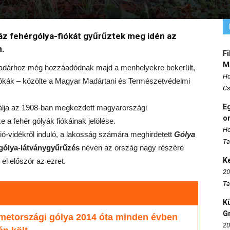
 fehérgólya-fiókát gyűrűztek meg idén az
n.
Fi
M
adárhoz még hozzáadódnak majd a menhelyekre bekerült,
Ho
iókák – közölte a Magyar Madártani és Természetvédelmi
Cs
E
álja az 1908-ban megkezdett magyarországi
o
a fehér gólyák fiókáinak jelölése.
Ho
ió-vidékről induló, a lakosság számára meghirdetett
Gólya
Ta
gólya-látványgyűrűzés
néven az ország nagy részére
K
 el először az ezret.
20
Ta
K
Gr
metországi gólya 2014 óta minden évben
20