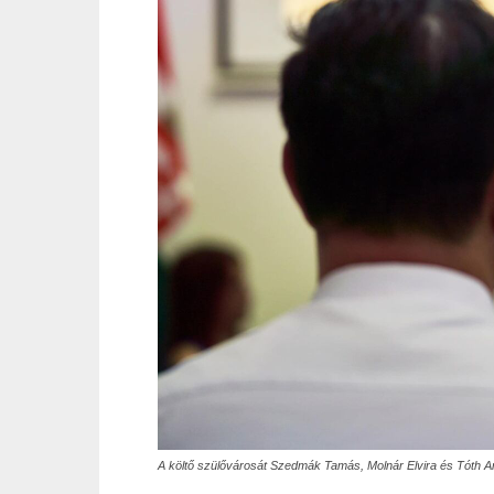
A költő szülővárosát Szedmák Tamás, Molnár Elvira és Tóth An