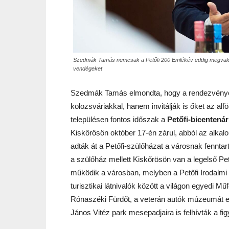
Szedmák Tamás nemcsak a Petőfi 200 Emlékév eddig megvalósul
vendégeket
Szedmák Tamás elmondta, hogy a rendezvényen
kolozsváriakkal, hanem invitálják is őket az al
településen fontos időszak a
Petőfi-bicentená
Kiskőrösön október 17-én zárul, abból az alkal
adták át a Petőfi-szülőházat a városnak fennta
a szülőház mellett Kiskőrösön van a legelső Pe
működik a városban, melyben a Petőfi Irodalmi 
turisztikai látnivalók között a világon egyedi M
Rónaszéki Fürdőt, a veterán autók múzeumát eml
János Vitéz park mesepadjaira is felhívták a fig