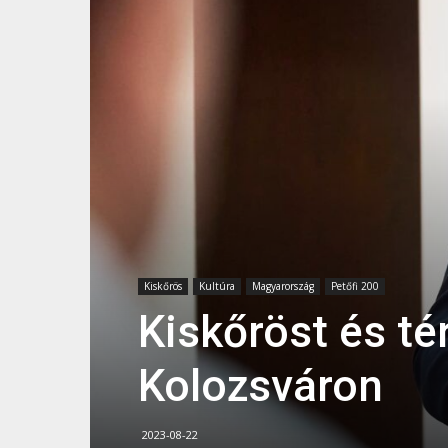
Kiskőrös
Kultúra
Magyarország
Petőfi 200
Kiskőröst és té
Kolozsváron
2023-08-22