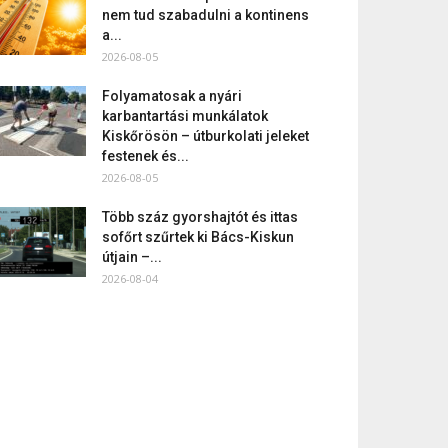
nem tud szabadulni a kontinens
a...
2026-08-05
Folyamatosak a nyári
karbantartási munkálatok
Kiskőrösön – útburkolati jeleket
festenek és...
2026-08-05
Több száz gyorshajtót és ittas
sofőrt szűrtek ki Bács-Kiskun
útjain –...
2026-08-04