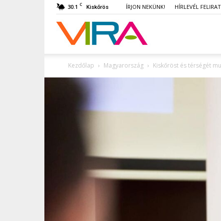
C
30.1
ÍRJON NEKÜNK!
HÍRLEVÉL FELIRA
Kiskőrös
VIRA
Kezdőlap
Magyarország
Kiskőröst és térségét m