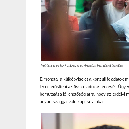
Vetítéssel és borkóstolóval egybekötött bemutatót tartottak
Elmondta: a külképviselet a konzuli feladatok m
lenni, erősíteni az összetartozás érzését. Úgy 
bemutatása jó lehetőség arra, hogy az erdélyi
anyaországgal való kapcsolatukat.