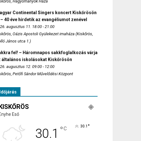
skőrös, Hagyományok Háza
agyar Continental Singers koncert Kiskőrösön
 – 40 éve hirdetik az evangéliumot zenével
26. augusztus 11. 18:00 - 21:00
skőrös, Oázis Apostoli Gyülekezet imaháza (Kiskőrös,
lló János utca 1.)
akkra fel! – Háromnapos sakkfoglalkozás várja
 általános iskolásokat Kiskőrösön
26. augusztus 12. 09:00 - 12:00
skőrös, Petőfi Sándor Művelődési Központ
Időjárás
KISKŐRÖS
Enyhe Eső
°
30.1
°
C
30.1