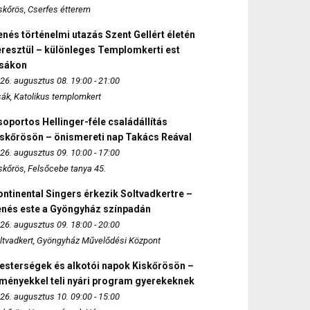
skőrös, Cserfes étterem
nés történelmi utazás Szent Gellért életén
eresztül – különleges Templomkerti est
zsákon
26. augusztus 08. 19:00 - 21:00
sák, Katolikus templomkert
oportos Hellinger-féle családállítás
iskőrösön – önismereti nap Takács Reával
26. augusztus 09. 10:00 - 17:00
skőrös, Felsőcebe tanya 45.
ntinental Singers érkezik Soltvadkertre –
enés este a Gyöngyház színpadán
26. augusztus 09. 18:00 - 20:00
ltvadkert, Gyöngyház Művelődési Központ
esterségek és alkotói napok Kiskőrösön –
lményekkel teli nyári program gyerekeknek
26. augusztus 10. 09:00 - 15:00