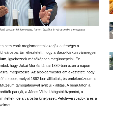
t programjait ismertette, hanem invitálta is városunkba a megjelent
 nem csak megismertetni akarják a térséget a
földi városba. Emlékeztetett, hogy a Bács-Kiskun vármegyei
rium
, igyekeznek méltóképpen megünnepelni. Ez
omból, hogy Jókai Mór és társai 1880-ban ezen a napon
rtásra, megőrzésre. Az alpolgármester emlékeztetett, hogy
tőfi-szobor, melyet 1862-ben állítottak, és emlékmúzeum is
Múzeum támogatásával nyílt új kiállítás. A bemutatón a
űfordítók parkját, a János Vitéz Látógatóközpontot, a
ítették, de a városba kihelyezett Petőfi-verspadokra és a
yelmet.