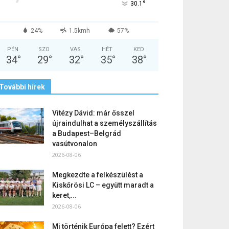
°
30.1
24%
1.5kmh
57%
PÉN
SZO
VAS
HÉT
KED
34
°
29
°
32
°
35
°
38
°
További hírek
Vitézy Dávid: már ősszel
újraindulhat a személyszállítás
a Budapest–Belgrád
vasútvonalon
2026-08-06
Megkezdte a felkészülést a
Kiskőrösi LC – együtt maradt a
keret,...
2026-08-06
Mi történik Európa felett? Ezért