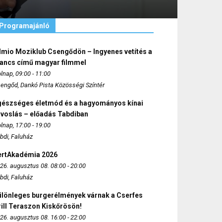
Programajánló
lmio Moziklub Csengődön – Ingyenes vetítés a
ancs című magyar filmmel
lnap, 09:00 - 11:00
engőd, Dankó Pista Közösségi Színtér
gészséges életmód és a hagyományos kínai
rvoslás – előadás Tabdiban
lnap, 17:00 - 19:00
bdi, Faluház
ertAkadémia 2026
26. augusztus 08. 08:00 - 20:00
bdi, Faluház
ülönleges burgerélmények várnak a Cserfes
ill Teraszon Kiskőrösön!
26. augusztus 08. 16:00 - 22:00