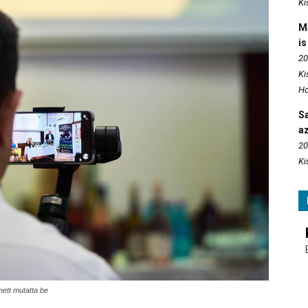
Ki
M
is
20
Ki
Ho
S
az
20
Ki
ett mutatta be