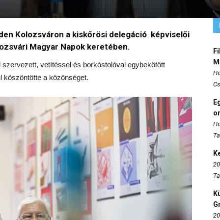
den Kolozsváron a kiskőrösi delegáció képviselői
lozsvári Magyar Napok keretében.
Fi
M
szervezett, vetítéssel és borkóstolóval egybekötött
Ho
 köszöntötte a közönséget.
Cs
E
o
Ho
Ta
K
20
Ta
K
Gr
20