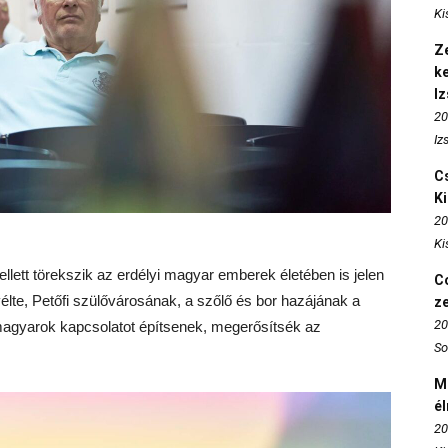
Ki
Ze
k
I
20
Iz
Cs
K
20
Ki
ellett törekszik az erdélyi magyar emberek életében is jelen
Co
vélte, Petőfi szülővárosának, a szőlő és bor hazájának a
z
20
 magyarok kapcsolatot építsenek, megerősítsék az
So
M
é
20