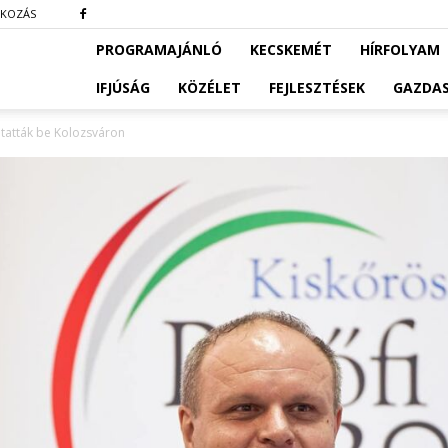
TKOZÁS
PROGRAMAJÁNLÓ
KECSKEMÉT
HÍRFOLYAM
IFJÚSÁG
KÖZÉLET
FEJLESZTÉSEK
GAZDA
utatták be Kolozsváron