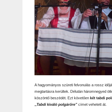
A hagyományos szüreti felvonulás a rossz időj
megtartásra kerültek. Délután háromnegyed öt
köszöntő beszédét. Ezt követően
két tabdi pol
,,
Tabdi kiváló polgárőre”
címet vehetett át.