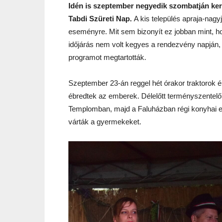
Idén is szeptember negyedik szombatján k
Tabdi Szüreti Nap.
A kis település apraja-nagy
eseményre. Mit sem bizonyít ez jobban mint, 
időjárás nem volt kegyes a rendezvény napján, í
programot megtartották.
Szeptember 23-án reggel hét órakor traktorok éb
ébredtek az emberek. Délelőtt terményszentelő 
Templomban, majd a Faluházban régi konyhai es
várták a gyermekeket.