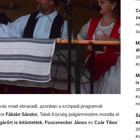
Co
z
Ho
So
M
é
20
Ki
M
is
20
Ki
Ho
árás miatt elmaradt, azonban a színpadi programok
kor
Fábián Sándor,
Tabdi Község polgármestere mondta el
S
gárőrt is kitüntettek.
Fuszenecker János
és
Czár Tibor
az
20
Ki