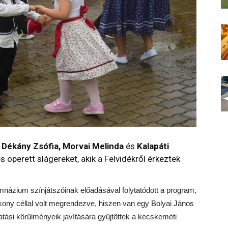
Dékány Zsófia, Morvai Melinda
és
Kalapáti
operett slágereket, akik a Felvidékről érkeztek
mnázium színjátszóinak előadásával folytatódott a program,
kony céllal volt megrendezve, hiszen van egy Bolyai János
tási körülményeik javítására gyűjtöttek a kecskeméti