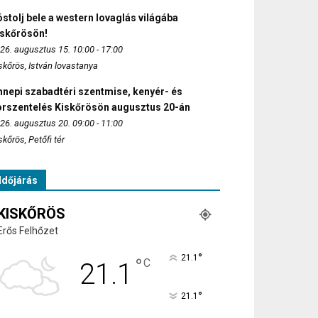
stolj bele a western lovaglás világába
iskőrösön!
26. augusztus 15. 10:00 - 17:00
skőrös, István lovastanya
nepi szabadtéri szentmise, kenyér- és
orszentelés Kiskőrösön augusztus 20-án
26. augusztus 20. 09:00 - 11:00
skőrös, Petőfi tér
Időjárás
KISKŐRÖS
Erős Felhőzet
°
21.1
°
C
21.1
°
21.1