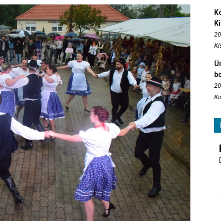
Kó
K
20
Ki
Ün
b
20
Ki