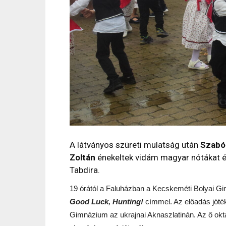
A látványos szüreti mulatság után
Szabó 
Zoltán
énekeltek vidám magyar nótákat és 
Tabdira.
19 órától a Faluházban a Kecskeméti Bolyai Gi
Good Luck, Hunting!
címmel. Az előadás jóté
Gimnázium az ukrajnai Aknaszlatinán. Az ő okta