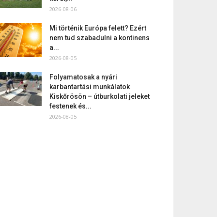
2026-08-06
Mi történik Európa felett? Ezért
nem tud szabadulni a kontinens
a...
2026-08-05
Folyamatosak a nyári
karbantartási munkálatok
Kiskőrösön – útburkolati jeleket
festenek és...
2026-08-05