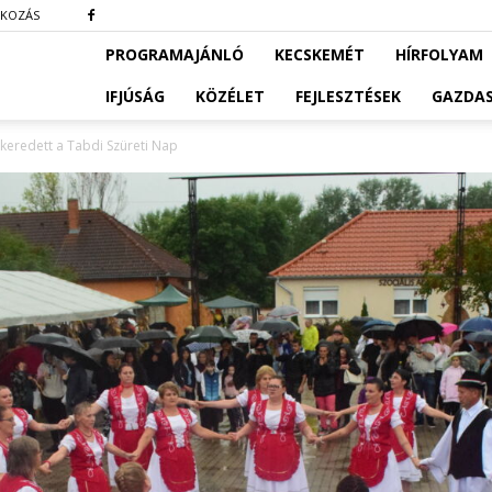
TKOZÁS
PROGRAMAJÁNLÓ
KECSKEMÉT
HÍRFOLYAM
IFJÚSÁG
KÖZÉLET
FEJLESZTÉSEK
GAZDA
ikeredett a Tabdi Szüreti Nap