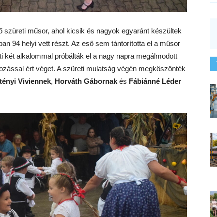
 szüreti műsor, ahol kicsik és nagyok egyaránt készültek
n 94 helyi vett részt. Az eső sem tántorította el a műsor
eti két alkalommal próbálták el a nagy napra megálmodott
ozással ért véget. A szüreti mulatság végén megköszönték
tényi Viviennek
,
Horváth Gábornak
és
Fábiánné Léder