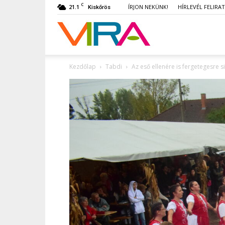
C
21.1
ÍRJON NEKÜNK!
HÍRLEVÉL FELIRA
Kiskőrös
VIRA
Kezdőlap
Tabdi
Az eső ellenére is fergetegesre s