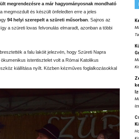
erült megrendezésre a már hagyományosnak mondható
ja megmozdult és készült önfeledten erre a jeles
hogy
94 helyi szerepelt a szüreti műsorban
. Sajnos az
K
gy a szüreti lovas felvonulás elmaradt, azonban a többi
Ma
Ta
K
resztették a falu lakóit jelezvén, hogy Szüreti Napra
Gr
ökumenikus istentisztelet volt a Római Katolikus
Ma
Ki
zköz kiállítása nyílt. Közben kézműves foglalkozásokkal
Ze
k
I
Ma
Iz
Cs
K
Ho
Ki