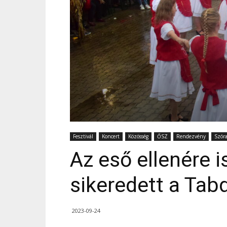
Fesztivál
Koncert
Közösség
ŐSZ
Rendezvény
Szór
Az eső ellenére i
sikeredett a Tab
2023-09-24