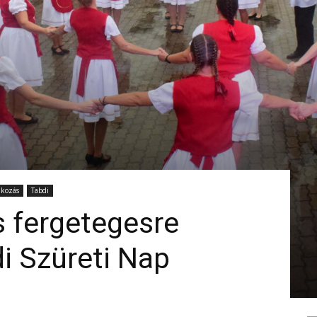
akozás
Tabdi
s fergetegesre
di Szüreti Nap