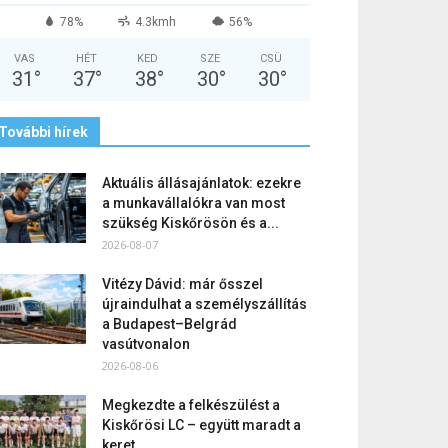
78%
4.3kmh
56%
VAS
HÉT
KED
SZE
CSÜ
31
°
37
°
38
°
30
°
30
°
További hírek
Aktuális állásajánlatok: ezekre
a munkavállalókra van most
szükség Kiskőrösön és a...
2026-08-07
Vitézy Dávid: már ősszel
újraindulhat a személyszállítás
a Budapest–Belgrád
vasútvonalon
2026-08-06
Megkezdte a felkészülést a
Kiskőrösi LC – együtt maradt a
keret,...