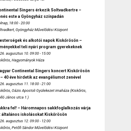
ntinental Singers érkezik Soltvadkertre –
enés este a Gyöngyház színpadán
lnap, 18:00 - 20:00
ltvadkert, Gyöngyház Művelődési Központ
esterségek és alkotói napok Kiskőrösön –
lményekkel teli nyári program gyerekeknek
26. augusztus 10. 09:00 - 15:00
skőrös, Hagyományok Háza
agyar Continental Singers koncert Kiskőrösön
 – 40 éve hirdetik az evangéliumot zenével
26. augusztus 11. 18:00 - 21:00
skőrös, Oázis Apostoli Gyülekezet imaháza (Kiskőrös,
lló János utca 1.)
akkra fel! – Háromnapos sakkfoglalkozás várja
 általános iskolásokat Kiskőrösön
26. augusztus 12. 09:00 - 12:00
skőrös, Petőfi Sándor Művelődési Központ