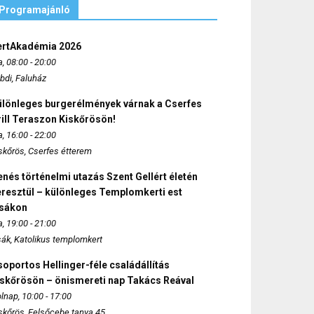
Programajánló
ertAkadémia 2026
, 08:00 - 20:00
bdi, Faluház
ülönleges burgerélmények várnak a Cserfes
ill Teraszon Kiskőrösön!
, 16:00 - 22:00
skőrös, Cserfes étterem
nés történelmi utazás Szent Gellért életén
eresztül – különleges Templomkerti est
zsákon
, 19:00 - 21:00
sák, Katolikus templomkert
oportos Hellinger-féle családállítás
iskőrösön – önismereti nap Takács Reával
lnap, 10:00 - 17:00
skőrös, Felsőcebe tanya 45.