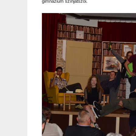
gimnázium színjátszói.