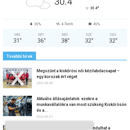
30.4
°
30.4
30%
4.7kmh
45%
VAS
HÉT
KED
SZE
CSÜ
31
°
36
°
38
°
32
°
32
°
További hírek
Megszűnt a kiskőrösi női kézilabdacsapat –
egy korszak ért véget
2026-08-08
Aktuális állásajánlatok: ezekre a
munkavállalókra van most szükség Kiskőrösön
és a...
2026-08-07
Vitézy Dávid: már ősszel újraindulhat a