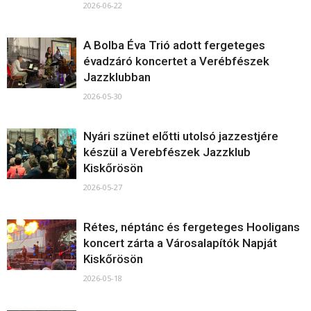
2026-06-22
A Bolba Éva Trió adott fergeteges
évadzáró koncertet a Verébfészek
Jazzklubban
2026-05-30
Nyári szünet előtti utolsó jazzestjére
készül a Verebfészek Jazzklub
Kiskőrösön
2026-05-27
Rétes, néptánc és fergeteges Hooligans
koncert zárta a Városalapítók Napját
Kiskőrösön
2026-05-18