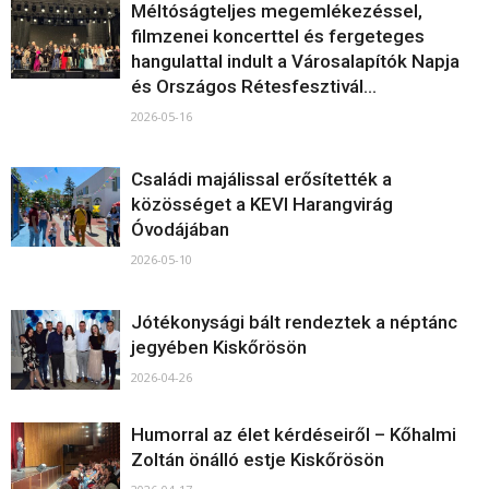
Méltóságteljes megemlékezéssel,
filmzenei koncerttel és fergeteges
hangulattal indult a Városalapítók Napja
és Országos Rétesfesztivál...
2026-05-16
Családi majálissal erősítették a
közösséget a KEVI Harangvirág
Óvodájában
2026-05-10
Jótékonysági bált rendeztek a néptánc
jegyében Kiskőrösön
2026-04-26
Humorral az élet kérdéseiről – Kőhalmi
Zoltán önálló estje Kiskőrösön