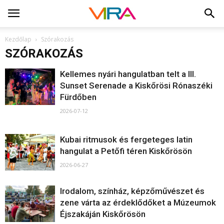
Kezdőlap
Szórakozás
SZÓRAKOZÁS
Kellemes nyári hangulatban telt a III.
Sunset Serenade a Kiskőrösi Rónaszéki
Fürdőben
2026-07-12
Kubai ritmusok és fergeteges latin
hangulat a Petőfi téren Kiskőrösön
2026-06-27
Irodalom, színház, képzőművészet és
zene várta az érdeklődőket a Múzeumok
Éjszakáján Kiskőrösön