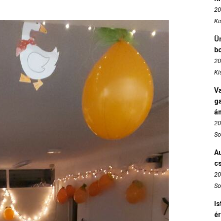
20
Ki
Ün
b
20
Ki
Va
ga
án
20
So
Au
c
20
So
Is
é