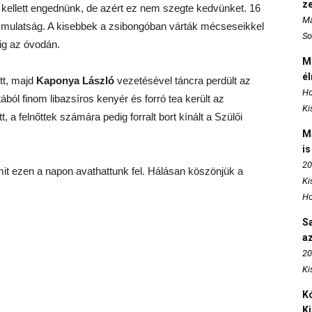
z
 kellett engednünk, de azért ez nem szegte kedvünket. 16
Ma
 a mulatság. A kisebbek a zsibongóban várták mécseseikkel
So
ig az óvodán.
M
é
tt, majd
Kaponya László
vezetésével táncra perdült az
Ho
tából finom libazsíros kenyér és forró tea került az
Ki
tt, a felnőttek számára pedig forralt bort kínált a Szülői
M
is
20
it ezen a napon avathattunk fel. Hálásan köszönjük a
Ki
Ho
S
az
20
Ki
Kó
K