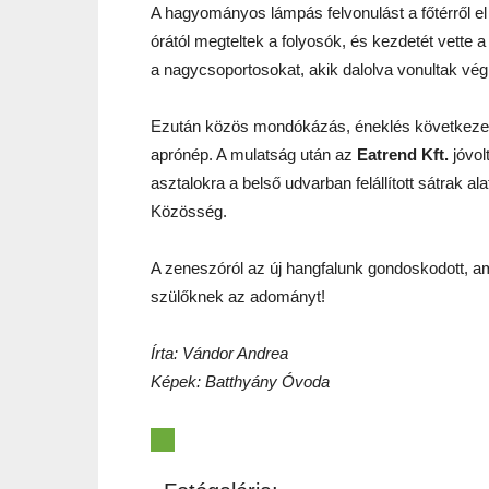
A hagyományos lámpás felvonulást a főtérről el
órától megteltek a folyosók, és kezdetét vette
a nagycsoportosokat, akik dalolva vonultak vég
Ezután közös mondókázás, éneklés következe
aprónép. A mulatság után az
Eatrend Kft.
jóvol
asztalokra a belső udvarban felállított sátrak ala
Közösség.
A zeneszóról az új hangfalunk gondoskodott, am
szülőknek az adományt!
Írta: Vándor Andrea
Képek: Batthyány Óvoda