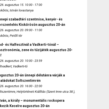
26. augusztus 15. 10:00 - 17:00
skőrös, István lovastanya
nepi szabadtéri szentmise, kenyér- és
orszentelés Kiskőrösön augusztus 20-án
26. augusztus 20. 09:00 - 11:00
skőrös, Petőfi tér
d- és Halfesztivál a Vadkerti-tónál –
sztronómia, zene és tűzijáték augusztus 20-
!
26. augusztus 20. 10:00 - 23:59
ltvadkert, Vadkerti-tó
gusztus 20-án ünnepi délutánra várják a
saládokat Soltszentimrén
26. augusztus 20. 16:00 - 22:00
ltszentimre, Helytörténeti Kiállítás (Szent Imre utca 38.),
tván, a király – monumentális rockopera
rkezik Kecelre augusztus 20-án