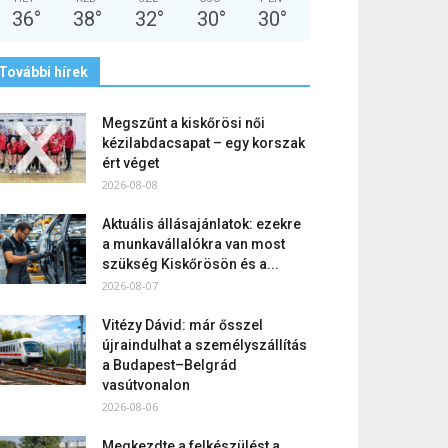
36
°
38
°
32
°
30
°
30
°
További hírek
Megszűnt a kiskőrösi női
kézilabdacsapat – egy korszak
ért véget
2026-08-08
Aktuális állásajánlatok: ezekre
a munkavállalókra van most
szükség Kiskőrösön és a...
2026-08-07
Vitézy Dávid: már ősszel
újraindulhat a személyszállítás
a Budapest–Belgrád
vasútvonalon
2026-08-06
Megkezdte a felkészülést a