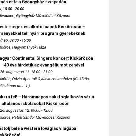
enés este a Gyöngyház színpadán
, 18:00 - 20:00
ltvadkert, Gyöngyház Művelődési Központ
esterségek és alkotói napok Kiskőrösön –
lményekkel teli nyári program gyerekeknek
lnap, 09:00 - 15:00
skőrös, Hagyományok Háza
agyar Continental Singers koncert Kiskőrösön
 – 40 éve hirdetik az evangéliumot zenével
26. augusztus 11. 18:00 - 21:00
skőrös, Oázis Apostoli Gyülekezet imaháza (Kiskőrös,
lló János utca 1.)
akkra fel! – Háromnapos sakkfoglalkozás várja
 általános iskolásokat Kiskőrösön
26. augusztus 12. 09:00 - 12:00
skőrös, Petőfi Sándor Művelődési Központ
stolj bele a western lovaglás világába
iskőrösön!