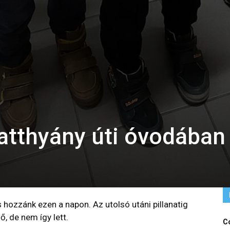
atthyány úti óvodában
 hozzánk ezen a napon. Az utolsó utáni pillanatig
, de nem így lett.
Co