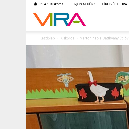
C
31.4
ÍRJON NEKÜNK!
HÍRLEVÉL FELIRA
Kiskőrös
VIRA
Kezdőlap
Kiskőrös
Márton nap a Batthyány úti 