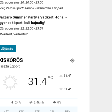
26. augusztus 20. 20:00 - 23:00
cel, Városi Sportcsarnok - szabadtéri színpad
yárzáró Summer Party a Vadkerti-tónál –
gyenes tóparti buli hajnalig!
26. augusztus 22. 22:00 - 23:59
ltvadkert, Vadkerti-tó
Időjárás
KISKŐRÖS
Tiszta Égbolt
°
31.4
°
C
31.4
°
31.4
24%
2.4kmh
0%
HÉT
KED
SZE
CSÜ
PÉN