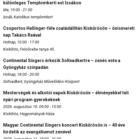
különleges Templomkerti est Izsákon
Ma, 19:00 - 21:00
Izsák, Katolikus templomkert
Csoportos Hellinger-féle családállítás Kiskőrösön – önismereti
nap Takács Reával
Holnap, 10:00 - 17:00
Kiskőrös, Felsőcebe tanya 45.
Continental Singers érkezik Soltvadkertre – zenés este a
Gyöngyház színpadán
Holnap, 18:00 - 20:00
Soltvadkert, Gyöngyház Művelődési Központ
Mesterségek és alkotói napok Kiskőrösön – élményekkel teli
nyári program gyerekeknek
2026. augusztus 10. 09:00 - 15:00
Kiskőrös, Hagyományok Háza
Magyar Continental Singers koncert Kiskőrösön is – 40 éve
hirdetik az evangéliumot zenével
2026. augusztus 11. 18:00 - 21:00