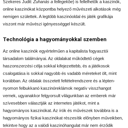
Szekeres Judit:
Zuhanás a fellegekbe
) is fellelhetők a kaszinók,
online kaszinókat központba helyező művészeti alkotások még
nemigen születtek. A legtöbb kaszinóoldal és játék grafikája
viszont már művészi igényességgel készült.
Technológia a hagyományokkal szemben
Az online kaszinók egyértelműen a kapitalista fogyasztói
társadalom találmányai. Az oldalakat működtető cégek
haszonszerzési célja sokkal kifejezettebb, és a játékosok
csalogatása is sokkal nagyobb és vadabb méreteket ölt, mint
korábban. Az oldalak összetett feltételrendszere és a lépten-
nyomon felbukkanó kaszinóreklámok negatív visszhangot
vernek, ugyanakkor felgyorsult világunkban az emberek már
szívesebben választják az internetes játékot, mint a
hagyományos kaszinókat. Az írók és művészek továbbra is a
hagyományos fizikai kaszinókat részesítik előnyben műveikben,
tekintve hogy az a valódi kaszinóhangulat már nem érződik