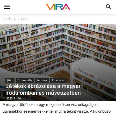
Kezdőlap
Játék
Játék
Online világ
Pénzügy
Történelem
Játékok ábrázolása a magyar
irodalomban és művészetben
2023-11-20
A magyar történelem egy meglehetősen viszontagságos,
ugyanakkor eseményekkel teli múltra tekint vissza. A különböző