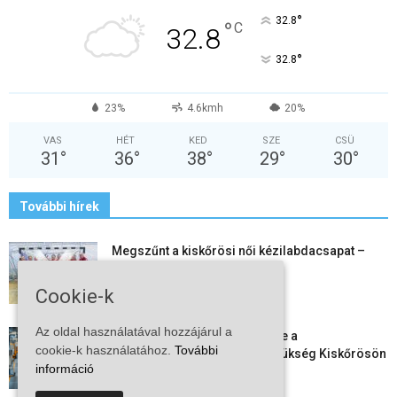
°
32.8
°
C
32.8
°
32.8
23%
4.6kmh
20%
VAS
HÉT
KED
SZE
CSÜ
31
°
36
°
38
°
29
°
30
°
További hírek
Megszűnt a kiskőrösi női kézilabdacsapat –
egy korszak ért véget
2026-08-08
Cookie-k
Az oldal használatával hozzájárul a
Aktuális állásajánlatok: ezekre a
cookie-k használatához.
További
munkavállalókra van most szükség Kiskőrösön
információ
és a...
2026-08-07