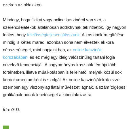
ezeken az oldalakon.
Mindegy, hogy fizikai vagy online kaszinóról van szó, a
szerencsejátékok általánosan addiktívnak tekinthetők, így nagyon
fontos, hogy
felelősségteljesen játsszunk
. A kaszinók megítélése
mindig is kétes marad, azonban soha nem élveztek akkora
népszerűséget, mint napjainkban, az
online kaszinók
korszakában
, és ez még egy ideig valószínűleg tartani fogja
növekvő tendenciáját. A hagyományos kaszinók témája több
történetben, illetve műalkotásban is fellelhető, melyek közül sok
kordokumentumként is szolgál. Az online kaszinójátékok ezzel
szemben egy viszonylag fiatal művészeti ágnak, a számítógépes
grafikának adnak lehetőséget a kibontakozásra.
Írta: G.D.