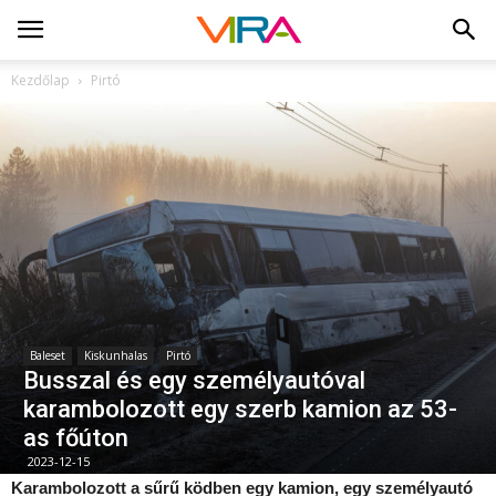
Kezdőlap
Pirtó
Baleset
Kiskunhalas
Pirtó
Busszal és egy személyautóval
karambolozott egy szerb kamion az 53-
as főúton
2023-12-15
Karambolozott a sűrű ködben egy kamion, egy személyautó