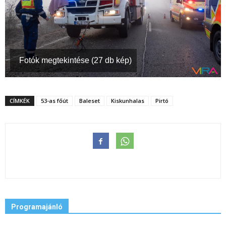
Fotók megtekintése (27 db kép)
CÍMKÉK
53-as főút
Baleset
Kiskunhalas
Pirtó
Programajánló