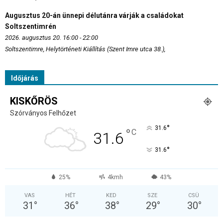
Augusztus 20-án ünnepi délutánra várják a családokat
Soltszentimrén
2026. augusztus 20. 16:00 - 22:00
Soltszentimre, Helytörténeti Kiállítás (Szent Imre utca 38.),
Időjárás
KISKŐRÖS
Szórványos Felhőzet
°
31.6
°
C
31.6
°
31.6
25%
4kmh
43%
VAS
HÉT
KED
SZE
CSÜ
31
°
36
°
38
°
29
°
30
°