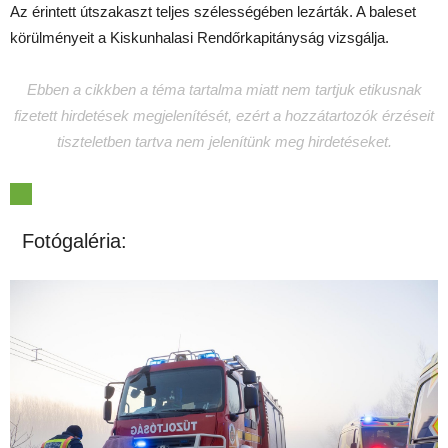
Az érintett útszakaszt teljes szélességében lezárták. A baleset
körülményeit a Kiskunhalasi Rendőrkapitányság vizsgálja.
Ebben a cikkben a téma tartalma miatt nem tartjuk etikusnak
fizetett hirdetések megjelenítését, ezért a hozzátartozók érzéseit
tiszteletben tartva nem jelenítünk meg hirdetéseket.
Fotógaléria: