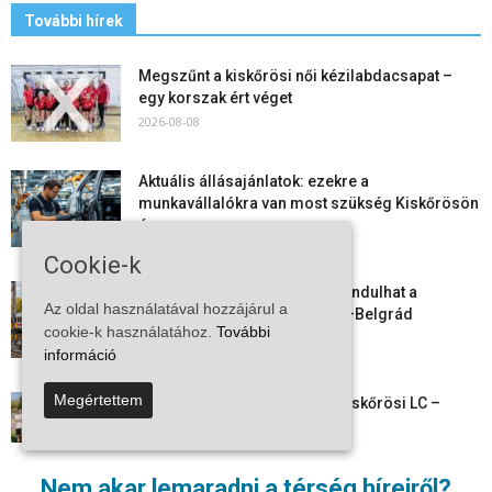
További hírek
Megszűnt a kiskőrösi női kézilabdacsapat –
egy korszak ért véget
2026-08-08
Aktuális állásajánlatok: ezekre a
munkavállalókra van most szükség Kiskőrösön
és a...
2026-08-07
Cookie-k
Vitézy Dávid: már ősszel újraindulhat a
Az oldal használatával hozzájárul a
személyszállítás a Budapest–Belgrád
cookie-k használatához.
További
vasútvonalon
információ
2026-08-06
Megértettem
Megkezdte a felkészülést a Kiskőrösi LC –
együtt maradt a keret,...
2026-08-06
Nem akar lemaradni a térség híreiről?