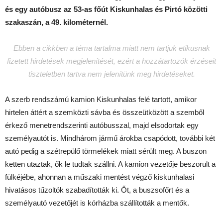
és egy autóbusz az 53-as főút Kiskunhalas és Pirtó közötti
szakaszán, a 49. kilométernél.
Ebben a cikkben a téma tartalma miatt nem tartjuk etikusnak
fizetett hirdetések megjelenítését, ezért a hozzátartozók érzéseit
tiszteletben tartva nem jelenítünk meg hirdetéseket.
A szerb rendszámú kamion Kiskunhalas felé tartott, amikor
hirtelen áttért a szemközti sávba és összeütközött a szemből
érkező menetrendszerinti autóbusszal, majd elsodortak egy
személyautót is. Mindhárom jármű árokba csapódott, további két
autó pedig a szétrepülő törmelékek miatt sérült meg. A buszon
ketten utaztak, ők le tudtak szállni. A kamion vezetője beszorult a
fülkéjébe, ahonnan a műszaki mentést végző kiskunhalasi
hivatásos tűzoltók szabadították ki. Őt, a buszsofőrt és a
személyautó vezetőjét is kórházba szállították a mentők.