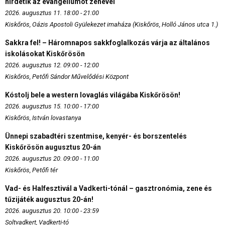
hirdetik az evangéliumot zenével
2026. augusztus 11. 18:00 - 21:00
Kiskőrös, Oázis Apostoli Gyülekezet imaháza (Kiskőrös, Holló János utca 1.)
Sakkra fel! – Háromnapos sakkfoglalkozás várja az általános
iskolásokat Kiskőrösön
2026. augusztus 12. 09:00 - 12:00
Kiskőrös, Petőfi Sándor Művelődési Központ
Kóstolj bele a western lovaglás világába Kiskőrösön!
2026. augusztus 15. 10:00 - 17:00
Kiskőrös, István lovastanya
Ünnepi szabadtéri szentmise, kenyér- és borszentelés
Kiskőrösön augusztus 20-án
2026. augusztus 20. 09:00 - 11:00
Kiskőrös, Petőfi tér
Vad- és Halfesztivál a Vadkerti-tónál – gasztronómia, zene és
tűzijáték augusztus 20-án!
2026. augusztus 20. 10:00 - 23:59
Soltvadkert, Vadkerti-tó