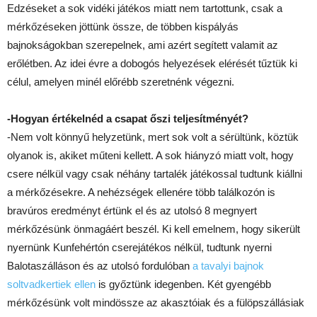
Edzéseket a sok vidéki játékos miatt nem tartottunk, csak a
mérkőzéseken jöttünk össze, de többen kispályás
bajnokságokban szerepelnek, ami azért segített valamit az
erőlétben. Az idei évre a dobogós helyezések elérését tűztük ki
célul, amelyen minél előrébb szeretnénk végezni.
-Hogyan értékelnéd a csapat őszi teljesítményét?
-Nem volt könnyű helyzetünk, mert sok volt a sérültünk, köztük
olyanok is, akiket műteni kellett. A sok hiányzó miatt volt, hogy
csere nélkül vagy csak néhány tartalék játékossal tudtunk kiállni
a mérkőzésekre. A nehézségek ellenére több találkozón is
bravúros eredményt értünk el és az utolsó 8 megnyert
mérkőzésünk önmagáért beszél. Ki kell emelnem, hogy sikerült
nyernünk Kunfehértón cserejátékos nélkül, tudtunk nyerni
Balotaszálláson és az utolsó fordulóban
a tavalyi bajnok
soltvadkertiek ellen
is győztünk idegenben. Két gyengébb
mérkőzésünk volt mindössze az akasztóiak és a fülöpszállásiak