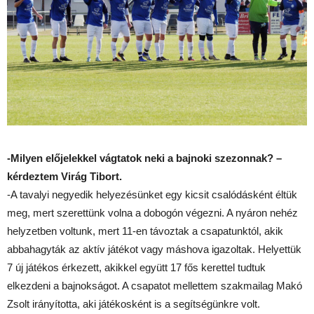
-Milyen előjelekkel vágtatok neki a bajnoki szezonnak? –
kérdeztem Virág Tibort.
-A tavalyi negyedik helyezésünket egy kicsit csalódásként éltük
meg, mert szerettünk volna a dobogón végezni. A nyáron nehéz
helyzetben voltunk, mert 11-en távoztak a csapatunktól, akik
abbahagyták az aktív játékot vagy máshova igazoltak. Helyettük
7 új játékos érkezett, akikkel együtt 17 fős kerettel tudtuk
elkezdeni a bajnokságot. A csapatot mellettem szakmailag Makó
Zsolt irányította, aki játékosként is a segítségünkre volt.