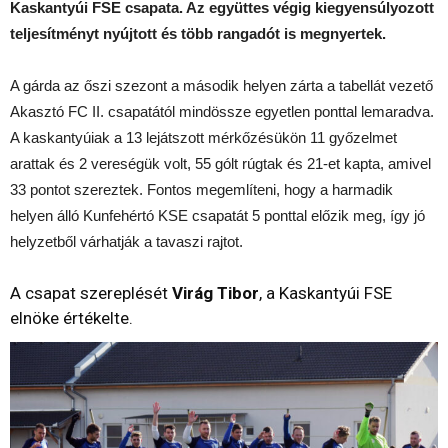
Kaskantyúi FSE csapata. Az együttes végig kiegyensúlyozott
teljesítményt nyújtott és több rangadót is megnyertek.
A gárda az őszi szezont a második helyen zárta a tabellát vezető
Akasztó FC II. csapatától mindössze egyetlen ponttal lemaradva.
A kaskantyúiak a 13 lejátszott mérkőzésükön 11 győzelmet
arattak és 2 vereségük volt, 55 gólt rúgtak és 21-et kapta, amivel
33 pontot szereztek. Fontos megemlíteni, hogy a harmadik
helyen álló Kunfehértó KSE csapatát 5 ponttal előzik meg, így jó
helyzetből várhatják a tavaszi rajtot.
A csapat szereplését
Virág Tibor
, a Kaskantyúi FSE
elnöke értékelte.