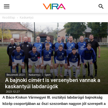
Kezdőlap
Kaskantyú
Beszámoló 2023
Kaskantyú
Sport
A bajnoki címért is versenyben vannak a
kaskantyúi labdarúgók
2023-12-27
A Bács-Kiskun Vármegyei III. osztályú labdarúgó bajnokság
közép csoportjában az őszi szezonban nagyon jól szerepelt a