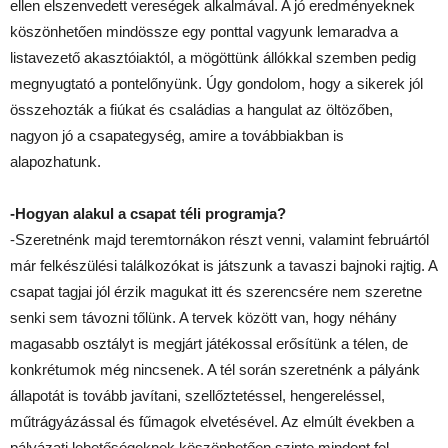
ellen elszenvedett vereségek alkalmával. A jó eredményeknek
köszönhetően mindössze egy ponttal vagyunk lemaradva a
listavezető akasztóiaktól, a mögöttünk állókkal szemben pedig
megnyugtató a pontelőnyünk. Úgy gondolom, hogy a sikerek jól
összehozták a fiúkat és családias a hangulat az öltözőben,
nagyon jó a csapategység, amire a továbbiakban is
alapozhatunk.
-Hogyan alakul a csapat téli programja?
-Szeretnénk majd teremtornákon részt venni, valamint februártól
már felkészülési találkozókat is játszunk a tavaszi bajnoki rajtig. A
csapat tagjai jól érzik magukat itt és szerencsére nem szeretne
senki sem távozni tőlünk. A tervek között van, hogy néhány
magasabb osztályt is megjárt játékossal erősítünk a télen, de
konkrétumok még nincsenek. A tél során szeretnénk a pályánk
állapotát is tovább javítani, szellőztetéssel, hengereléssel,
műtrágyázással és fűmagok elvetésével. Az elmúlt években a
pályázati lehetőségeknek köszönhetően szinte mindent fel