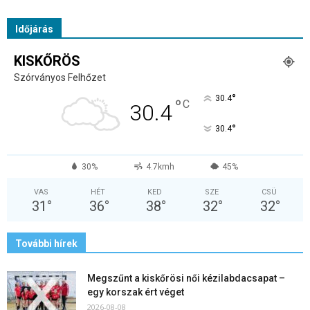
Időjárás
KISKŐRÖS
Szórványos Felhőzet
°
30.4
°
C
30.4
°
30.4
30%
4.7kmh
45%
VAS
HÉT
KED
SZE
CSÜ
31
°
36
°
38
°
32
°
32
°
További hírek
Megszűnt a kiskőrösi női kézilabdacsapat –
egy korszak ért véget
2026-08-08