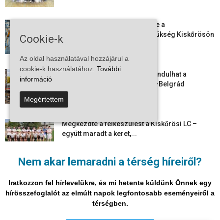
Aktuális állásajánlatok: ezekre a
munkavállalókra van most szükség Kiskőrösön
Cookie-k
és a...
2026-08-07
Az oldal használatával hozzájárul a
cookie-k használatához.
További
Vitézy Dávid: már ősszel újraindulhat a
információ
személyszállítás a Budapest–Belgrád
vasútvonalon
Megértettem
2026-08-06
Megkezdte a felkészülést a Kiskőrösi LC –
együtt maradt a keret,...
2026-08-06
Nem akar lemaradni a térség híreiről?
Mi történik Európa felett? Ezért nem tud
szabadulni a kontinens a...
Iratkozzon fel hírlevelükre, és mi hetente küldünk Önnek egy
2026-08-05
hírösszefoglalót az elmúlt napok legfontosabb eseményeiről a
térségben.