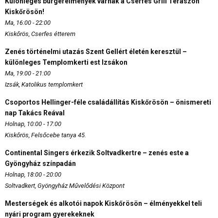
Különleges burgerélmények várnak a Cserfes Grill Teraszon
Kiskőrösön!
Ma, 16:00 - 22:00
Kiskőrös, Cserfes étterem
Zenés történelmi utazás Szent Gellért életén keresztül –
különleges Templomkerti est Izsákon
Ma, 19:00 - 21:00
Izsák, Katolikus templomkert
Csoportos Hellinger-féle családállítás Kiskőrösön – önismereti
nap Takács Reával
Holnap, 10:00 - 17:00
Kiskőrös, Felsőcebe tanya 45.
Continental Singers érkezik Soltvadkertre – zenés este a
Gyöngyház színpadán
Holnap, 18:00 - 20:00
Soltvadkert, Gyöngyház Művelődési Központ
Mesterségek és alkotói napok Kiskőrösön – élményekkel teli
nyári program gyerekeknek