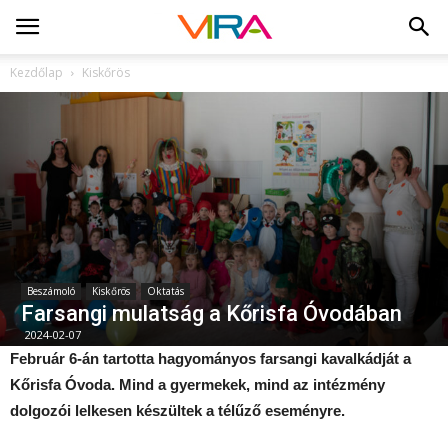
Kezdőlap
Kiskőrös
Beszámoló
Kiskőrös
Oktatás
Farsangi mulatság a Kőrisfa Óvodában
2024-02-07
Február 6-án tartotta hagyományos farsangi kavalkádját a
Kőrisfa Óvoda. Mind a gyermekek, mind az intézmény
dolgozói lelkesen készültek a télűző eseményre.