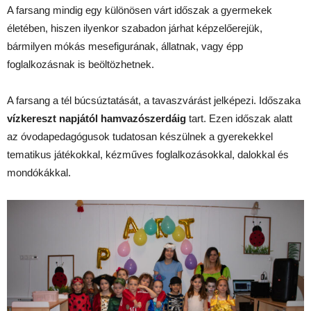
A farsang mindig egy különösen várt időszak a gyermekek
életében, hiszen ilyenkor szabadon járhat képzelőerejük,
bármilyen mókás mesefigurának, állatnak, vagy épp
foglalkozásnak is beöltözhetnek.
A farsang a tél búcsúztatását, a tavaszvárást jelképezi. Időszaka
vízkereszt napjától hamvazószerdáig
tart. Ezen időszak alatt
az óvodapedagógusok tudatosan készülnek a gyerekekkel
tematikus játékokkal, kézműves foglalkozásokkal, dalokkal és
mondókákkal.