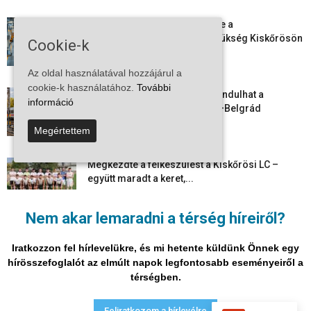
Aktuális állásajánlatok: ezekre a
munkavállalókra van most szükség Kiskőrösön
Cookie-k
és a...
2026-08-07
Az oldal használatával hozzájárul a
cookie-k használatához.
További
Vitézy Dávid: már ősszel újraindulhat a
információ
személyszállítás a Budapest–Belgrád
vasútvonalon
Megértettem
2026-08-06
Megkezdte a felkészülést a Kiskőrösi LC –
együtt maradt a keret,...
2026-08-06
Nem akar lemaradni a térség híreiről?
Mi történik Európa felett? Ezért nem tud
szabadulni a kontinens a...
Iratkozzon fel hírlevelükre, és mi hetente küldünk Önnek egy
2026-08-05
hírösszefoglalót az elmúlt napok legfontosabb eseményeiről a
térségben.
Adatvédelmi nyilatkozat
Médiaajánlat
Impresszum
Feliratkozom a hírlevélre