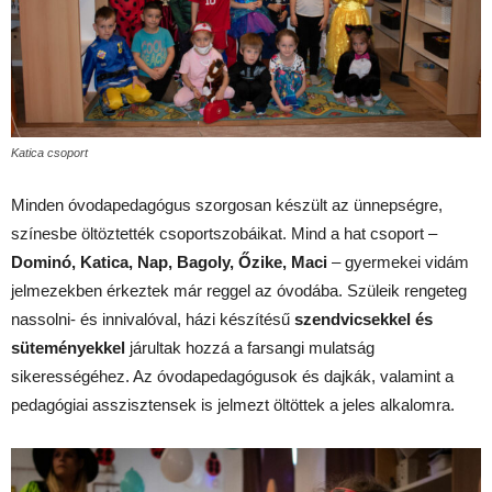
Katica csoport
Minden óvodapedagógus szorgosan készült az ünnepségre,
színesbe öltöztették csoportszobáikat. Mind a hat csoport –
Dominó, Katica, Nap, Bagoly, Őzike, Maci
– gyermekei vidám
jelmezekben érkeztek már reggel az óvodába. Szüleik rengeteg
nassolni- és innivalóval, házi készítésű
szendvicsekkel és
süteményekkel
járultak hozzá a farsangi mulatság
sikerességéhez. Az óvodapedagógusok és dajkák, valamint a
pedagógiai asszisztensek is jelmezt öltöttek a jeles alkalomra.