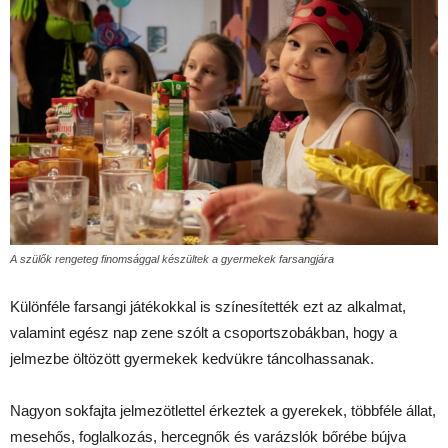
A szülők rengeteg finomsággal készültek a gyermekek farsangjára
Különféle farsangi játékokkal is színesítették ezt az alkalmat,
valamint egész nap zene szólt a csoportszobákban, hogy a
jelmezbe öltözött gyermekek kedvükre táncolhassanak.
Nagyon sokfajta jelmezötlettel érkeztek a gyerekek, többféle állat,
mesehős, foglalkozás, hercegnők és varázslók bőrébe bújva