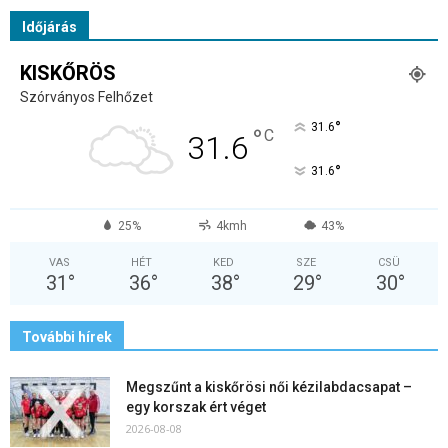
Időjárás
KISKŐRÖS
Szórványos Felhőzet
°
31.6
°
C
31.6
°
31.6
25%
4kmh
43%
VAS
HÉT
KED
SZE
CSÜ
31
°
36
°
38
°
29
°
30
°
További hírek
Megszűnt a kiskőrösi női kézilabdacsapat –
egy korszak ért véget
2026-08-08