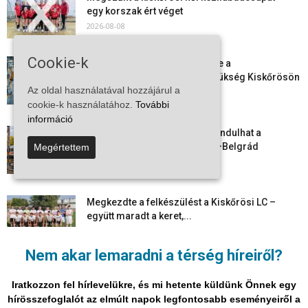
egy korszak ért véget
2026-08-08
Cookie-k
Aktuális állásajánlatok: ezekre a
munkavállalókra van most szükség Kiskőrösön
Az oldal használatával hozzájárul a
és a...
cookie-k használatához.
További
2026-08-07
információ
Vitézy Dávid: már ősszel újraindulhat a
személyszállítás a Budapest–Belgrád
Megértettem
vasútvonalon
2026-08-06
Megkezdte a felkészülést a Kiskőrösi LC –
együtt maradt a keret,...
2026-08-06
Nem akar lemaradni a térség híreiről?
Mi történik Európa felett? Ezért nem tud
szabadulni a kontinens a...
Iratkozzon fel hírlevelükre, és mi hetente küldünk Önnek egy
2026-08-05
hírösszefoglalót az elmúlt napok legfontosabb eseményeiről a