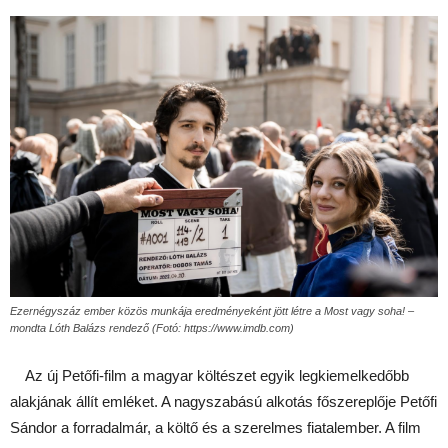
Ezernégyszáz ember közös munkája eredményeként jött létre a Most vagy soha! –
mondta Lóth Balázs rendező (Fotó: https://www.imdb.com)
Az új Petőfi-film a magyar költészet egyik legkiemelkedőbb
alakjának állít emléket. A nagyszabású alkotás főszereplője Petőfi
Sándor a forradalmár, a költő és a szerelmes fiatalember. A film