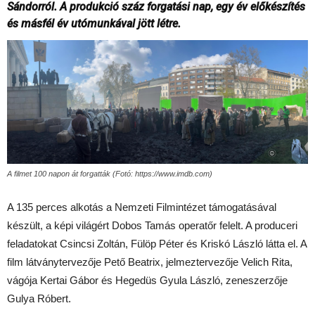
Sándorról. A produkció száz forgatási nap, egy év előkészítés
és másfél év utómunkával jött létre.
A filmet 100 napon át forgatták (Fotó: https://www.imdb.com)
A 135 perces alkotás a Nemzeti Filmintézet támogatásával
készült, a képi világért Dobos Tamás operatőr felelt. A produceri
feladatokat Csincsi Zoltán, Fülöp Péter és Kriskó László látta el. A
film látványtervezője Pető Beatrix, jelmeztervezője Velich Rita,
vágója Kertai Gábor és Hegedüs Gyula László, zeneszerzője
Gulya Róbert.