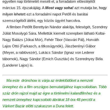
egyetlen nap történetét meséli el, a forradalom előestéjétől
március 15. éjszakájáig. A
Most vagy soha!
azt mutatja be,
hogy
milyen lehete
tt ezt a forradalmi napot Petőfi és barátai
szemszögéből átélni, egy közös ügyért harcolva.
A filmben Petőfit Berettyán Nándor alakítja, feleségét, Szendrey
Júliát Mosolygó Sára. Mellettük kiemelt szerepben látható Koltai-
Nagy Balázs (Jókai Mór), Fehér Tibor (Vasvári Pál), Horváth
Lajos Ottó (Farkasch, a titkosügynök), Jászberényi Gábor
(Meyer, a rablóvezér), Lukács Sándor (Ignaz von Lederer
tábornok), Nagy Sándor (Emich Gusztáv) és Szerednyey Béla
(Landerer Lajos) is.
Ma este drónshow is várja az érdeklődőket a nemzeti
ünnephez és a film országos bemutatójához kapcsolódóan. Több
száz drón rajzol majd az égre a történelmi kalandfilmhez és a
nemzeti ünnephez kapcsolódó ábrákat 18 óra 48 perctől a
Várkert Bazár előtti szakaszon a Duna felett.