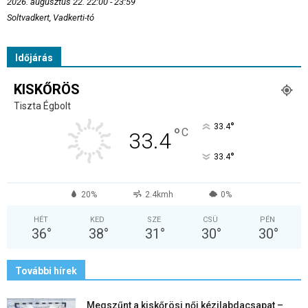
2026. augusztus 22. 22:00 - 23:59
Soltvadkert, Vadkerti-tó
Időjárás
KISKŐRÖS
Tiszta Égbolt
°
33.4
°
C
33.4
°
33.4
20%
2.4kmh
0%
HÉT
KED
SZE
CSÜ
PÉN
36
°
38
°
31
°
30
°
30
°
További hírek
Megszűnt a kiskőrösi női kézilabdacsapat –