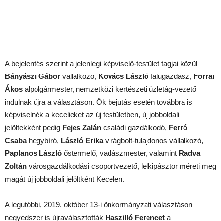
A bejelentés szerint a jelenlegi képviselő-testület tagjai közül
Bányászi Gábor
vállalkozó,
Kovács László
falugazdász,
Forrai
Ákos
alpolgármester, nemzetközi kertészeti üzletág-vezető
indulnak újra a választáson. Ők bejutás esetén továbbra is
képviselnék a kecelieket az új testületben, új jobboldali
jelöltekként pedig
Fejes Zalán
családi gazdálkodó,
Ferró
Csaba
hegybíró,
László Erika
virágbolt-tulajdonos vállalkozó,
Paplanos László
őstermelő, vadászmester, valamint
Radva
Zoltán
városgazdálkodási csoportvezető, lelkipásztor méreti meg
magát új jobboldali jelöltként Kecelen.
A legutóbbi, 2019. október 13-i önkormányzati választáson
negyedszer is újraválasztották
Haszilló Ferencet
a