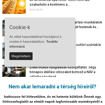
szabadulni a kontinens a...
2026-08-05
Folyamatosak a nyári karbantartási munkálatok
Cookie-k
Kiskőrösön – útburkolati jeleket festenek és...
2026-08-05
Az oldal használatával hozzájárul a
cookie-k használatához.
További
Több száz gyorshajtót és ittas sofőrt szűrtek ki
információ
Bács-Kiskun útjain –...
2026-08-04
Megértettem
Elektronikus nyugtaadat-szolgáltatás: négy
hónapos átállási időszakot biztosít a NAV a
vállalkozásoknak
2026-08-04
Nem akar lemaradni a térség híreiről?
Megjelent a 2026/2027-es tanév rendje – itt
vannak a legfontosabb dátumok
Iratkozzon fel hírlevelükre, és mi hetente küldünk Önnek egy
2026-08-03
hírösszefoglalót az elmúlt napok legfontosabb eseményeiről a