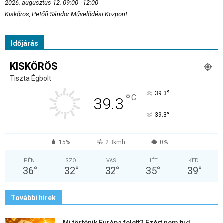
2026. augusztus 12. 09:00 - 12:00
Kiskőrös, Petőfi Sándor Művelődési Központ
Időjárás
KISKŐRÖS
Tiszta Égbolt
°
39.3
°
C
39.3
°
39.3
15%
2.3kmh
0%
PÉN
SZO
VAS
HÉT
KED
36
°
32
°
32
°
35
°
39
°
További hírek
Mi történik Európa felett? Ezért nem tud