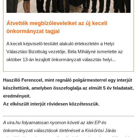
Átvették megbízóleveleiket az új keceli
önkormányzat tagjai
A keceli képviselő-testület alakuló értekezletén a Helyi
Választási Bizottság vezetője, Béla Mihályné ismertette az
október 13-án lezajlott önkormányzati választás helyi...
Haszilló Ferenccel, mint regnáló polgármesterrel egy interjút
készítettünk, amelyben összefoglalja az elmúlt 5 év feladatait,
eredményeit.
Az elkészült interjút rövidesen közzétesszük.
A vira.hu folyamatosan nyomon követi az idei EP és
önkormányzati választások történéseit a Kiskőrösi Járás