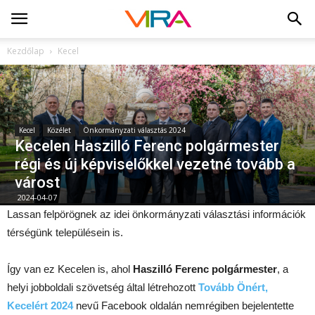
Kezdőlap
Kecel
Kecel
Közélet
Önkormányzati választás 2024
Kecelen Haszilló Ferenc polgármester
régi és új képviselőkkel vezetné tovább a
várost
2024-04-07
Lassan felpörögnek az idei önkormányzati választási információk
térségünk településein is.
Így van ez Kecelen is, ahol
Haszilló Ferenc polgármester
, a
helyi jobboldali szövetség által létrehozott
Tovább Önért,
Kecelért 2024
nevű Facebook oldalán nemrégiben bejelentette