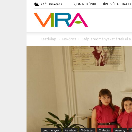
C
27
ÍRJON NEKÜNK!
HÍRLEVÉL FELIRAT
Kiskőrös
VIRA
Kezdőlap
Kiskőrös
Szép eredményeket értek el a 
Eredmények
Kiskőrös
Művészet
Oktatás
Verseny
Z