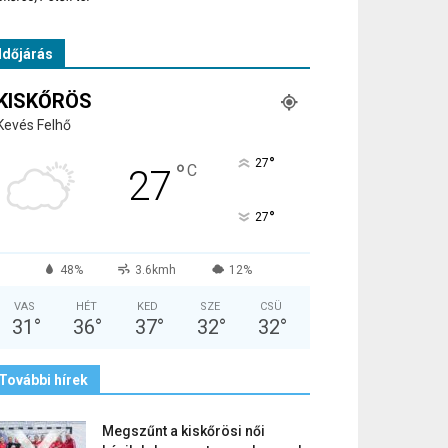
Időjárás
KISKŐRÖS
Kevés Felhő
°
27
°
C
27
°
27
48%
3.6kmh
12%
VAS
HÉT
KED
SZE
CSÜ
31
°
36
°
37
°
32
°
32
°
További hírek
Megszűnt a kiskőrösi női