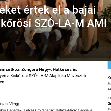
et értek el a bajai
skőrösi SZÓ-LA-M AMI
emzetközi Zongora Négy-, Hatkezes és
lyen a Kiskőrösi SZÓ-LA-M Alapfokú Művészeti
K
en.
Ma
Ta
K
sztai Virág)
Gr
Ma
ikor Benedek (Felkészítő tanáruk: Balázs-Nagy Gabriella)