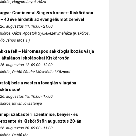
skőrös, Hagyományok Háza
agyar Continental Singers koncert Kiskőrösön
 – 40 éve hirdetik az evangéliumot zenével
26. augusztus 11. 18:00 - 21:00
skőrös, Oázis Apostoli Gyülekezet imaháza (Kiskőrös,
lló János utca 1.)
akkra fel! – Háromnapos sakkfoglalkozás várja
 általános iskolásokat Kiskőrösön
26. augusztus 12. 09:00 - 12:00
skőrös, Petőfi Sándor Művelődési Központ
stolj bele a western lovaglás világába
iskőrösön!
26. augusztus 15. 10:00 - 17:00
skőrös, István lovastanya
nepi szabadtéri szentmise, kenyér- és
orszentelés Kiskőrösön augusztus 20-án
26. augusztus 20. 09:00 - 11:00
skőrös, Petőfi tér