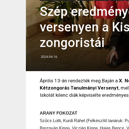
Szép eredmények
versenyen a Ki
zongoristái
2024-04-16
Április 13-án rendezték meg Baján a
X. N
Kétzongorás Tanulmányi Versenyt
, me
Iskolát kilenc diák képviselte eredményes
ARANY FOKOZAT
Szűcs Lotti, Kurdi Ráhel (Felkészítő tanáruk: Pu
Breznyán Kinga, Viczián Kinga, Hajas Bence, V