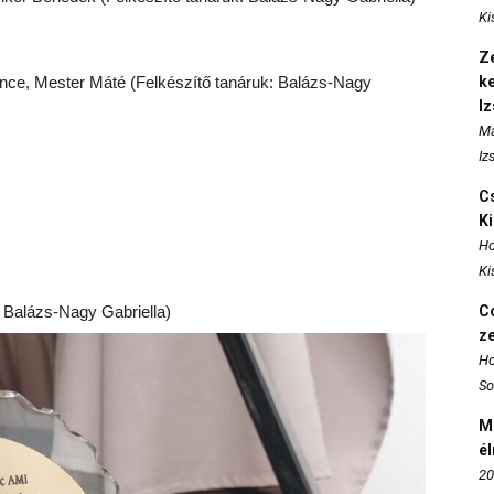
Ki
Ze
nce, Mester Máté (Felkészítő tanáruk: Balázs-Nagy
k
I
Ma
Iz
Cs
K
Ho
Ki
 Balázs-Nagy Gabriella)
Co
z
Ho
So
M
é
20