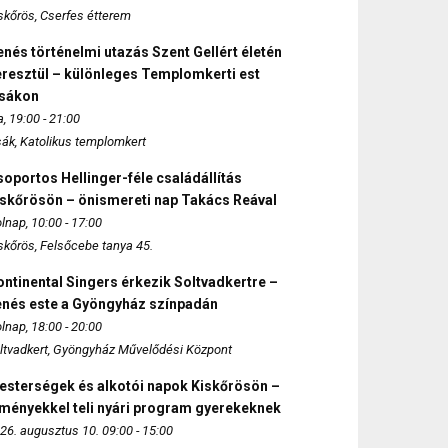
skőrös, Cserfes étterem
nés történelmi utazás Szent Gellért életén
eresztül – különleges Templomkerti est
zsákon
, 19:00 - 21:00
sák, Katolikus templomkert
oportos Hellinger-féle családállítás
iskőrösön – önismereti nap Takács Reával
lnap, 10:00 - 17:00
skőrös, Felsőcebe tanya 45.
ntinental Singers érkezik Soltvadkertre –
enés este a Gyöngyház színpadán
lnap, 18:00 - 20:00
ltvadkert, Gyöngyház Művelődési Központ
esterségek és alkotói napok Kiskőrösön –
lményekkel teli nyári program gyerekeknek
26. augusztus 10. 09:00 - 15:00