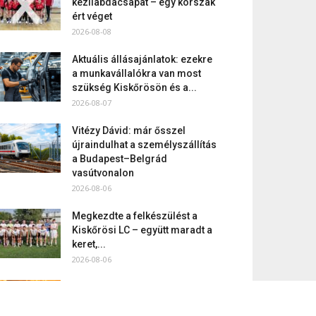
kézilabdacsapat – egy korszak
ért véget
2026-08-08
Aktuális állásajánlatok: ezekre
a munkavállalókra van most
szükség Kiskőrösön és a...
2026-08-07
Vitézy Dávid: már ősszel
újraindulhat a személyszállítás
a Budapest–Belgrád
vasútvonalon
2026-08-06
Megkezdte a felkészülést a
Kiskőrösi LC – együtt maradt a
keret,...
2026-08-06
Mi történik Európa felett? Ezért
nem tud szabadulni a kontinens
a...