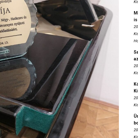
Ki
M
is
20
Ki
Ho
S
az
20
Ki
Kó
K
20
Ki
Ün
b
20
Ki