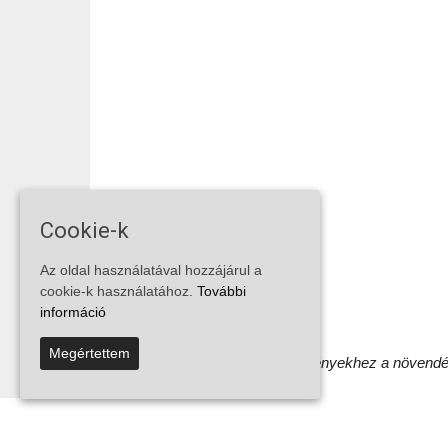
Cookie-k
Az oldal használatával hozzájárul a
cookie-k használatához.
További
információ
Megértettem
Gratulálunk a kiváló eredményekhez a növendék