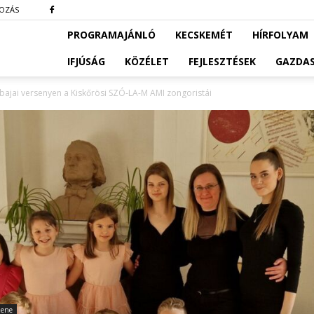
KOZÁS
PROGRAMAJÁNLÓ
KECSKEMÉT
HÍRFOLYAM
IFJÚSÁG
KÖZÉLET
FEJLESZTÉSEK
GAZDA
bajai versenyen a Kiskőrösi SZÓ-LA-M AMI zongoristái
ene