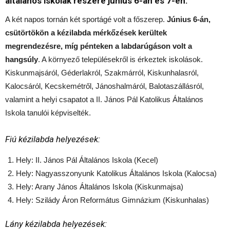
általános iskolák részére június 6-án és 7-én.
A két napos tornán két sportágé volt a főszerep.
Június 6-án,
csütörtökön a kézilabda mérkőzések kerültek
megrendezésre, míg pénteken a labdarúgáson volt a
hangsúly
. A környező településekről is érkeztek iskolások.
Kiskunmajsáról, Géderlakról, Szakmárról, Kiskunhalasról,
Kalocsáról, Kecskemétről, Jánoshalmáról, Balotaszállásról,
valamint a helyi csapatot a II. János Pál Katolikus Általános
Iskola tanulói képviselték.
Fiú kézilabda helyezések:
Hely: II. János Pál Általános Iskola (Kecel)
Hely: Nagyasszonyunk Katolikus Általános Iskola (Kalocsa)
Hely: Arany János Általános Iskola (Kiskunmajsa)
Hely: Szilády Áron Református Gimnázium (Kiskunhalas)
Lány kézilabda helyezések: