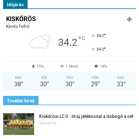
Időjárás
KISKŐRÖS
Kevés Felhő
°
34.2
°
C
34.2
°
34.2
19%
1.3kmh
14%
KED
SZE
CSÜ
PÉN
SZO
38
°
30
°
30
°
29
°
33
°
További hírek
Kiskőrösi LC II.: öt új játékossal a dobogó a cél
2026-08-09