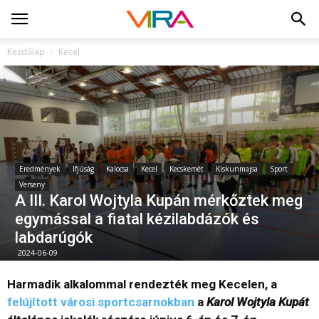
Kezdőlap
Kecel
Eredmények
Ifjúság
Kalocsa
Kecel
Kecskemét
Kiskunmajsa
Sport
Verseny
A III. Karol Wojtyla Kupán mérkőztek meg
egymással a fiatal kézilabdázók és
labdarúgók
2024-06-09
Harmadik alkalommal rendezték meg Kecelen, a
felújított városi sportcsarnokban
a
Karol Wojtyla Kupát