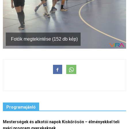
Fotók megtekintése (152 db kép)
Programajánló
Mesterségek és alkotói napok Kiskőrösön – élményekkel teli
nyári program gyerekeknek