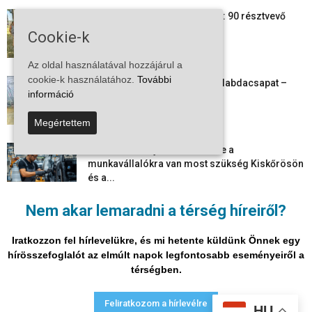
24 órás futás a Vadkerti-tónál: 90 résztvevő
1180 kilométert teljesített
Cookie-k
2026-08-09
Az oldal használatával hozzájárul a
cookie-k használatához.
További
Megszűnt a kiskőrösi női kézilabdacsapat –
információ
egy korszak ért véget
2026-08-08
Megértettem
Aktuális állásajánlatok: ezekre a
munkavállalókra van most szükség Kiskőrösön
és a...
2026-08-07
Nem akar lemaradni a térség híreiről?
Vitézy Dávid: már ősszel újraindulhat a
személyszállítás a Budapest–Belgrád
Iratkozzon fel hírlevelükre, és mi hetente küldünk Önnek egy
vasútvonalon
hírösszefoglalót az elmúlt napok legfontosabb eseményeiről a
2026-08-06
térségben.
Adatvédelmi nyilatkozat
Médiaajánlat
Impresszum
Feliratkozom a hírlevélre
HU