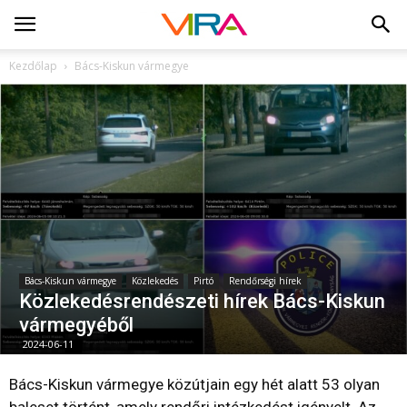
Kezdőlap
Bács-Kiskun vármegye
Bács-Kiskun vármegye
Közlekedés
Pirtó
Rendőrségi hírek
Közlekedésrendészeti hírek Bács-Kiskun
vármegyéből
2024-06-11
Bács-Kiskun vármegye közútjain egy hét alatt 53 olyan