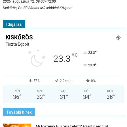
2026. augusztus 12. 09:00 - 12:00
Kiskőrös, Petőfi Sándor Művelődési Központ
Időjárás
KISKŐRÖS
Tiszta Égbolt
°
23.3
°
C
23.3
°
23.3
37%
2.2kmh
0%
PÉN
SZO
VAS
HÉT
KED
36
°
32
°
31
°
34
°
38
°
További hírek
Mi történik Európa felett? Ezért nem tud