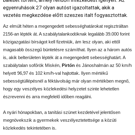
baleset történt, amely rendőri intézkedést igényelt. Az
egyenruhások 27 olyan autóst igazoltattak, akik a
vezetés megkezdése előtt szeszes italt fogyasztottak.
Az elmúlt héten a megengedett sebességhatárokat regisztráltan
2156-an lépték át. A szabálytalankodóknak legalább 39.000 forint
közigazgatási bírságot kell fizetniük, ám lesz olyan, aki ettől
magasabb összegű büntetésre számíthat. Ilyen az a három autós
is, akik belterületen lépték át a megengedett sebességhatárt. A
szabálytalan sofőrök Miskén,
Pirtón
és Jánoshalmán az 50 km/h
helyett 96,97 és 102 km/h-val hajtottak. Ilyen mértékű
sebességtúllépésnél a féktávolság már olyan mértékben megnő,
hogy egy veszélyes közlekedési helyzetet szinte lehetetlen
észrevenni és arra megfelelő időben reagálni.
A nyári hónapokban, a tanítási szünet kezdetével jelentősen
megnövekszik a gyermekek veszélyeztetettsége a közúti
közlekedés tekintetében is.