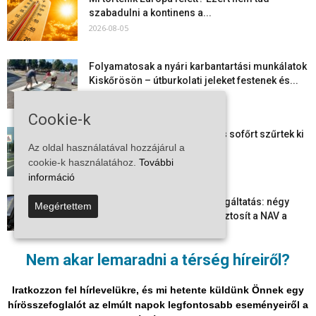
szabadulni a kontinens a...
2026-08-05
Folyamatosak a nyári karbantartási munkálatok
Kiskőrösön – útburkolati jeleket festenek és...
2026-08-05
Cookie-k
Több száz gyorshajtót és ittas sofőrt szűrtek ki
Az oldal használatával hozzájárul a
Bács-Kiskun útjain –...
cookie-k használatához.
További
2026-08-04
információ
Elektronikus nyugtaadat-szolgáltatás: négy
Megértettem
hónapos átállási időszakot biztosít a NAV a
vállalkozásoknak
2026-08-04
Nem akar lemaradni a térség híreiről?
Megjelent a 2026/2027-es tanév rendje – itt
vannak a legfontosabb dátumok
Iratkozzon fel hírlevelükre, és mi hetente küldünk Önnek egy
2026-08-03
hírösszefoglalót az elmúlt napok legfontosabb eseményeiről a