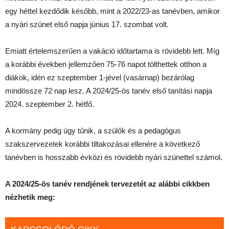
egy héttel kezdődik később, mint a 2022/23-as tanévben, amikor
a nyári szünet első napja június 17. szombat volt.
Emiatt értelemszerűen a vakáció időtartama is rövidebb lett. Míg
a korábbi években jellemzően 75-76 napot tölthettek otthon a
diákok, idén ez szeptember 1-jével (vasárnap) bezárólag
mindössze 72 nap lesz. A 2024/25-ös tanév első tanítási napja
2024. szeptember 2. hétfő.
A kormány pedig úgy tűnik, a szülők és a pedagógus
szakszervezetek korábbi tiltakozásai ellenére a következő
tanévben is hosszabb évközi és rövidebb nyári szünettel számol.
A 2024/25-ös tanév rendjének tervezetét az alábbi cikkben
nézhetik meg: