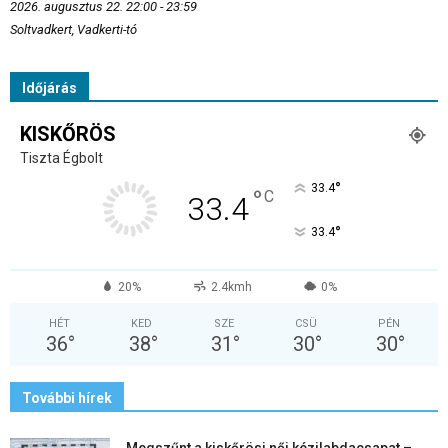
2026. augusztus 22. 22:00 - 23:59
Soltvadkert, Vadkerti-tó
Időjárás
KISKŐRÖS
Tiszta Égbolt
°
33.4
°
C
33.4
°
33.4
20%
2.4kmh
0%
HÉT
KED
SZE
CSÜ
PÉN
36
°
38
°
31
°
30
°
30
°
További hírek