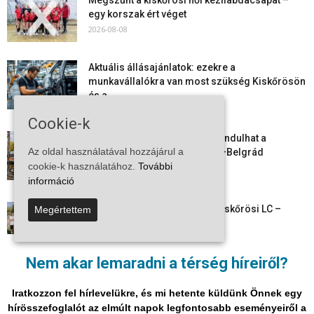
Megszűnt a kiskőrösi női kézilabdacsapat –
egy korszak ért véget
2026-08-08
Aktuális állásajánlatok: ezekre a
munkavállalókra van most szükség Kiskőrösön
és a...
2026-08-07
Cookie-k
Vitézy Dávid: már ősszel újraindulhat a
Az oldal használatával hozzájárul a
személyszállítás a Budapest–Belgrád
cookie-k használatához.
További
vasútvonalon
információ
2026-08-06
Megkezdte a felkészülést a Kiskőrösi LC –
Megértettem
együtt maradt a keret,...
2026-08-06
Nem akar lemaradni a térség híreiről?
Mi történik Európa felett? Ezért nem tud
szabadulni a kontinens a...
Iratkozzon fel hírlevelükre, és mi hetente küldünk Önnek egy
2026-08-05
hírösszefoglalót az elmúlt napok legfontosabb eseményeiről a