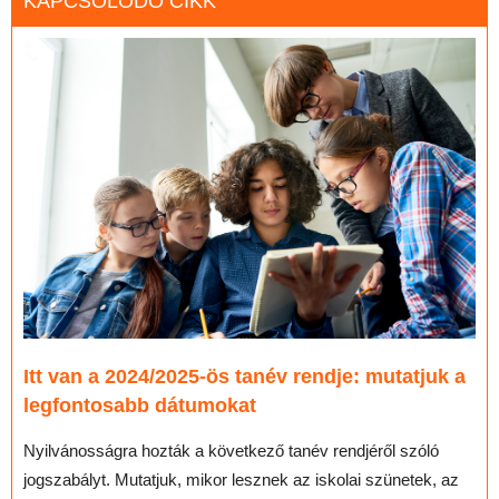
KAPCSOLÓDÓ CIKK
Itt van a 2024/2025-ös tanév rendje: mutatjuk a
legfontosabb dátumokat
Nyilvánosságra hozták a következő tanév rendjéről szóló
jogszabályt. Mutatjuk, mikor lesznek az iskolai szünetek, az