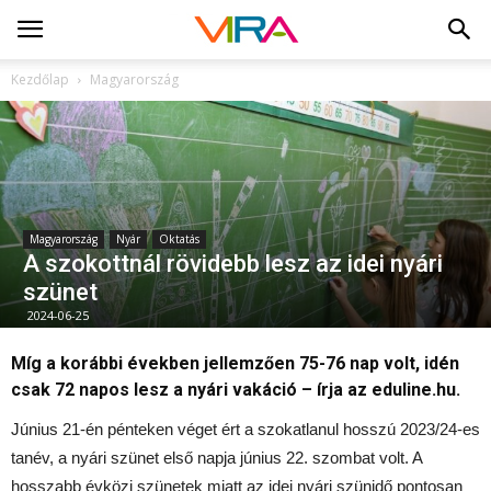
Kezdőlap
Magyarország
Magyarország
Nyár
Oktatás
A szokottnál rövidebb lesz az idei nyári
szünet
2024-06-25
Míg a korábbi években jellemzően 75-76 nap volt, idén
csak 72 napos lesz a nyári vakáció – írja az eduline.hu.
Június 21-én pénteken véget ért a szokatlanul hosszú 2023/24-es
tanév, a nyári szünet első napja június 22. szombat volt. A
hosszabb évközi szünetek miatt az idei nyári szünidő pontosan