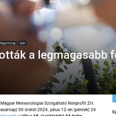
Magyarország
Nyár
ották a legmagasabb 
Magyar Meteorológiai Szolgáltató Nonprofit Zrt.
(vasárnap) 00 órától 2024. július 12-én (péntek) 24
E
griasztást
július 18. (csütörtök) 24 óráig