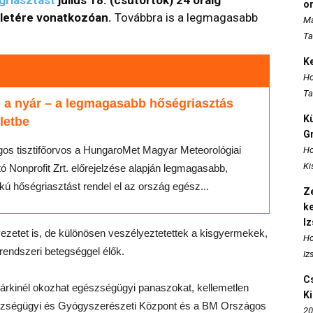
o
letére vonatkozóan.
Továbbra is a legmagasabb
Ma
Ta
K
Ho
Ta
 a nyár – a legmagasabb hőségriasztás
K
életbe
Gr
os tisztifőorvos a HungaroMet Magyar Meteorológiai
Ho
Ki
tó Nonprofit Zrt. előrejelzése alapján legmagasabb,
ú hőségriasztást rendel el az ország egész...
Ze
k
I
ezetet is, de különösen veszélyeztetettek a kisgyermekek,
Ho
rrendszeri betegséggel élők.
Iz
Cs
bárkinél okozhat egészségügyi panaszokat, kellemetlen
K
észségügyi és Gyógyszerészeti Központ és a BM Országos
20