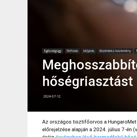
Egészségügy
Felhívás
Időjárás
Közérdekű közlemény
Meghosszabbít
hőségriasztást
2024-07-12
Az országos tisztifőorvos a HungaroMet 
előrejelzése alapján a 2024. július 7-én 
óráig
érvényben lévő harmadfokú hősé