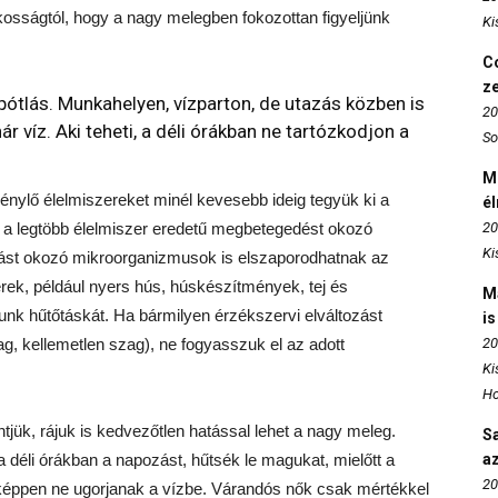
kosságtól, hogy a nagy melegben fokozottan figyeljünk
Ki
Co
z
ótlás. Munkahelyen, vízparton, de utazás közben is
20
r víz. Aki teheti, a déli órákban ne tartózkodjon a
So
M
génylő élelmiszereket minél kevesebb ideig tegyük ki a
é
a legtöbb élelmiszer eredetű megbetegedést okozó
20
Ki
lást okozó mikroorganizmusok is elszaporodhatnak az
rek, például nyers hús, húskészítmények, tej és
M
unk hűtőtáskát. Ha bármilyen érzékszervi elváltozást
is
ag, kellemetlen szag), ne fogyasszuk el az adott
20
Ki
Ho
jük, rájuk is kedvezőtlen hatással lehet a nagy meleg.
S
a déli órákban a napozást, hűtsék le magukat, mielőtt a
az
20
miképpen ne ugorjanak a vízbe. Várandós nők csak mértékkel