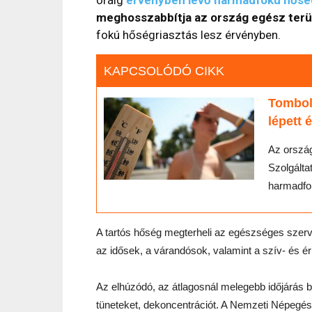
meghosszabbítja az ország egész terü
fokú hőségriasztás lesz érvényben.
KAPCSOLÓDÓ CIKK
Tombol
lépett 
Az ország
Szolgálta
harmadfok
A tartós hőség megterheli az egészséges szerv
az idősek, a várandósok, valamint a szív- és é
Az elhúzódó, az átlagosnál melegebb időjárás 
tüneteket, dekoncentrációt. A Nemzeti Népeg