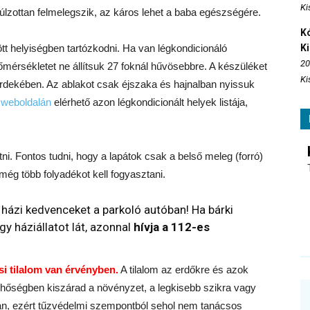
Ki
úlzottan felmelegszik, az káros lehet a baba egészségére.
Kó
ött helyiségben tartózkodni. Ha van légkondicionáló
K
20
mérsékletet ne állítsuk 27 foknál hűvösebbre. A készüléket
Ki
rdekében. Az ablakot csak éjszaka és hajnalban nyissuk
m
weboldalán
elérhető azon légkondicionált helyek listája,
ni. Fontos tudni, hogy a lapátok csak a belső meleg (forró)
 még több folyadékot kell fogyasztani.
házi kedvenceket a parkoló autóban! Ha bárki
y háziállatot lát, azonnal
hívja a 112-es
i tilalom van érvényben.
A tilalom az erdőkre és azok
 hőségben kiszárad a növényzet, a legkisebb szikra vagy
an, ezért tűzvédelmi szempontból sehol nem tanácsos