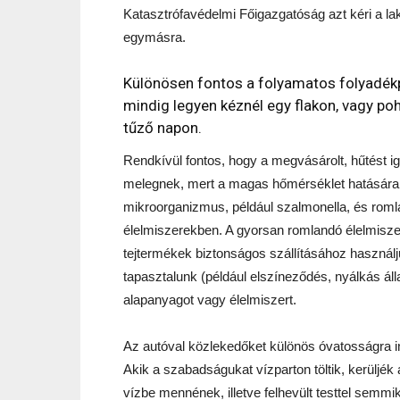
Katasztrófavédelmi Főigazgatóság azt kéri a la
egymásra.
Különösen fontos a folyamatos folyadékp
mindig legyen kéznél egy flakon, vagy pohá
tűző napon.
Rendkívül fontos, hogy a megvásárolt, hűtést i
melegnek, mert a magas hőmérséklet hatására 
mikroorganizmus, például szalmonella, és rom
élelmiszerekben. A gyorsan romlandó élelmisze
tejtermékek biztonságos szállításához használj
tapasztalunk (például elszíneződés, nyálkás áll
alapanyagot vagy élelmiszert.
Az autóval közlekedőket különös óvatosságra int
Akik a szabadságukat vízparton töltik, kerüljék 
vízbe mennének, illetve felhevült testtel sem