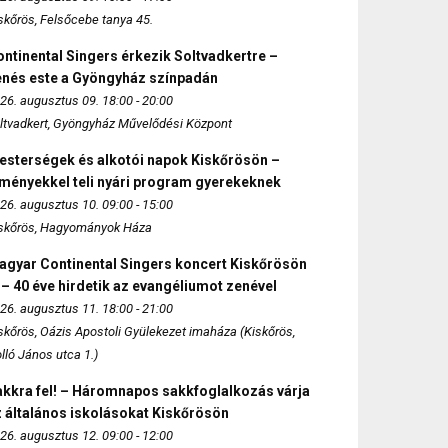
skőrös, Felsőcebe tanya 45.
ntinental Singers érkezik Soltvadkertre –
enés este a Gyöngyház színpadán
26. augusztus 09. 18:00 - 20:00
ltvadkert, Gyöngyház Művelődési Központ
esterségek és alkotói napok Kiskőrösön –
lményekkel teli nyári program gyerekeknek
26. augusztus 10. 09:00 - 15:00
skőrös, Hagyományok Háza
agyar Continental Singers koncert Kiskőrösön
 – 40 éve hirdetik az evangéliumot zenével
26. augusztus 11. 18:00 - 21:00
skőrös, Oázis Apostoli Gyülekezet imaháza (Kiskőrös,
lló János utca 1.)
akkra fel! – Háromnapos sakkfoglalkozás várja
 általános iskolásokat Kiskőrösön
26. augusztus 12. 09:00 - 12:00