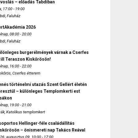
rvoslás – előadás Tabdiban
, 17:00 - 19:00
bdi, Faluház
ertAkadémia 2026
lnap, 08:00 - 20:00
bdi, Faluház
ülönleges burgerélmények várnak a Cserfes
ill Teraszon Kiskőrösön!
lnap, 16:00 - 22:00
skőrös, Cserfes étterem
nés történelmi utazás Szent Gellért életén
eresztül – különleges Templomkerti est
zsákon
lnap, 19:00 - 21:00
sák, Katolikus templomkert
oportos Hellinger-féle családállítás
iskőrösön – önismereti nap Takács Reával
26. augusztus 09. 10:00 - 17:00