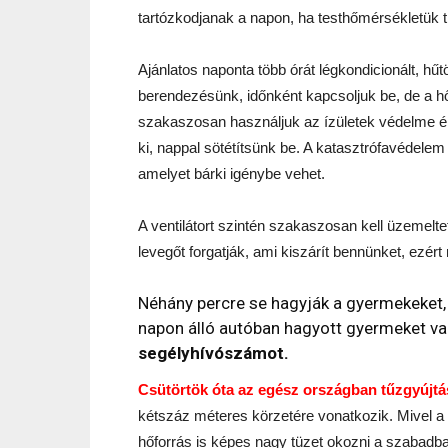
tartózkodjanak a napon, ha testhőmérsékletük t
Ajánlatos naponta több órát légkondicionált, hűt
berendezésünk, időnként kapcsoljuk be, de a hő
szakaszosan használjuk az ízületek védelme é
ki, nappal sötétítsünk be. A katasztrófavédele
amelyet bárki igénybe vehet.
A ventilátort szintén szakaszosan kell üzemeltet
levegőt forgatják, ami kiszárít bennünket, ezért
Néhány percre se hagyják a gyermekeket, 
napon álló autóban hagyott gyermeket vag
segélyhívószámot.
Csütörtök óta az egész országban tűzgyújtás
kétszáz méteres körzetére vonatkozik. Mivel a
hőforrás is képes nagy tüzet okozni a szabadb