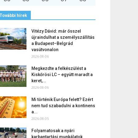
További hírek
Vitézy Dávid: már ősszel
újraindulhat a személyszállítás
a Budapest–Belgrád
vasútvonalon
2026-08-06
Megkezdte a felkészülést a
Kiskőrösi LC – együtt maradt a
keret,...
2026-08-06
Mi történik Európa felett? Ezért
nem tud szabadulni a kontinens
a...
2026-08-05
Folyamatosak a nyári
karbantartási munkálatok