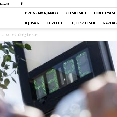
TKOZÁS
PROGRAMAJÁNLÓ
KECSKEMÉT
HÍRFOLYAM
IFJÚSÁG
KÖZÉLET
FEJLESZTÉSEK
GAZDA
sabb fokú hőségriasztást