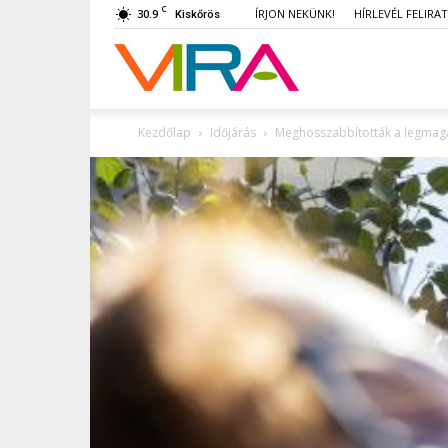
C
30.9
ÍRJON NEKÜNK!
HÍRLEVÉL FELIRA
Kiskőrös
VIRA
Kezdőlap
Időjárás
Meghosszabbították a legmaga