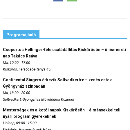
Programajánló
Csoportos Hellinger-féle családállítás Kiskőrösön – önismereti
nap Takács Reával
Ma, 10:00 - 17:00
Kiskőrös, Felsőcebe tanya 45.
Continental Singers érkezik Soltvadkertre – zenés este a
Gyöngyház színpadán
Ma, 18:00 - 20:00
Soltvadkert, Gyöngyház Művelődési Központ
Mesterségek és alkotói napok Kiskőrösön – élményekkel teli
nyári program gyerekeknek
Holnap, 09:00 - 15:00
Kiskőrös, Hagyományok Háza