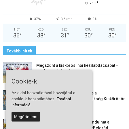
°
26.3
37%
3.6kmh
0%
HÉT
KED
SZE
CSÜ
PÉN
36
°
38
°
31
°
30
°
30
°
További hírek
Megszűnt a kiskőrösi női kézilabdacsapat –
egy korszak ért véget
2026-08-08
Cookie-k
Az oldal használatával hozzájárul a
Aktuális állásajánlatok: ezekre a
cookie-k használatához.
További
munkavállalókra van most szükség Kiskőrösön
és a...
információ
2026-08-07
Megértettem
Vitézy Dávid: már ősszel újraindulhat a
személyszállítás a Budapest–Belgrád