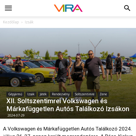
Kezdőlap
Izsák
Gépjármű
Izsák
Játék
Rendezvény
Soltszentimre
Zene
XII. Soltszentimrei Volkswagen és
Márkafüggetlen Autós Találkozó Izsákon
2024-07-29
A Volkswagen és Márkafüggetlen Autós Találkozó 2024.