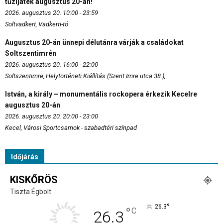
tűzijáték augusztus 20-án!
2026. augusztus 20. 10:00 - 23:59
Soltvadkert, Vadkerti-tó
Augusztus 20-án ünnepi délutánra várják a családokat
Soltszentimrén
2026. augusztus 20. 16:00 - 22:00
Soltszentimre, Helytörténeti Kiállítás (Szent Imre utca 38.),
István, a király – monumentális rockopera érkezik Kecelre
augusztus 20-án
2026. augusztus 20. 20:00 - 23:00
Kecel, Városi Sportcsarnok - szabadtéri színpad
Időjárás
KISKŐRÖS
Tiszta Égbolt
°
26.3
°
C
26.3