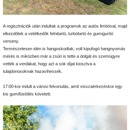
A regisztrációk után indultak a programok az autós limbóval, majd
elkezdőtek a vetélkedők felnitartó, turbótartó és gumigurító
verseny.
Természetesen idén is hangoskodtak, volt kipufogó hangnyomás
mérés is miközben már a zsűri is tette a dolgát és szemügyre
vették a verdákat, hogy azt a sok díjat kiosztva a
tulajdonosoknak hazavihessék.
17:00-kor indult a városi felvonulás, amit visszaérkezéskor egy
kis gumifüstölés követett.