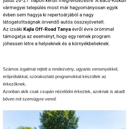
július 26-27. napon került megrendezésre. A Bács-Kiskun
vármegyei település most már hagyományosan egyik
évben sem hagyja ki repertoárjából a nagy
látogatottságnak örvendő autós összejövetelt.
Az izsáki
Kajla Off-Road Tanya
évről évre örömmel
támogatja az eseményt, hogy egy remek program
jöhessen létre a helyieknek és a környékbelieknek.
Számos izgalmat rejtett a rendezvény, ugyanis versenyekkel,
erőpróbákkal, szórakoztató programokkal készültek az
érkezőknek.
Azonban akik csak csupán nézelődni érkeztek, azoknak is akadt
bőven mit szemügyre venni!