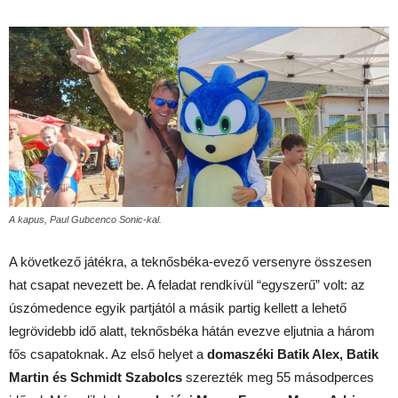
A kapus, Paul Gubcenco Sonic-kal.
A következő játékra, a teknősbéka-evező versenyre összesen
hat csapat nevezett be. A feladat rendkívül “egyszerű” volt: az
úszómedence egyik partjától a másik partig kellett a lehető
legrövidebb idő alatt, teknősbéka hátán evezve eljutnia a három
fős csapatoknak. Az első helyet a
domaszéki Batik Alex, Batik
Martin és Schmidt Szabolcs
szerezték meg 55 másodperces