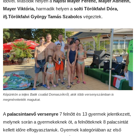
idővel. Második helyen a
hajósi Mayer Ferenc, Mayer Adrienn,
Mayer Viktória,
harmadik helyen a
solti Törökfalvi Dóra,
ifj.Törökfalvi György Tamás Szabolcs
végeztek.
Képünkön a teljes Batik család Domaszékről, akik több versenyszámban is
megmérettették magukat.
A
palacsintaevő versenyre
7 felnőtt ès 13 gyermek jelentkezett,
melynek soràn a gyermekeknek öt, a felnőtteknek 8 palacsintàt
kellett időre elfogyasztaniuk. Gyermek kategóriában az első