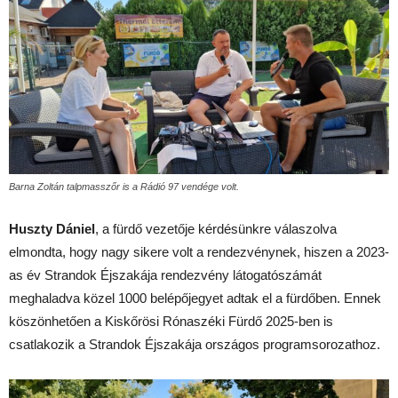
Barna Zoltán talpmasszőr is a Rádió 97 vendége volt.
Huszty Dániel
, a fürdő vezetője kérdésünkre válaszolva
elmondta, hogy nagy sikere volt a rendezvénynek, hiszen a 2023-
as év Strandok Éjszakája rendezvény látogatószámát
meghaladva közel 1000 belépőjegyet adtak el a fürdőben. Ennek
köszönhetően a Kiskőrösi Rónaszéki Fürdő 2025-ben is
csatlakozik a Strandok Éjszakája országos programsorozathoz.