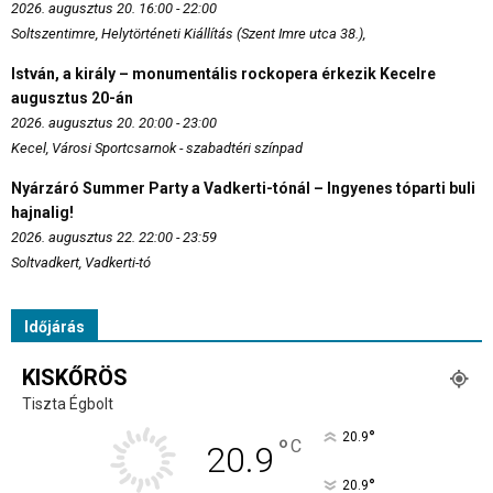
2026. augusztus 20. 16:00 - 22:00
Soltszentimre, Helytörténeti Kiállítás (Szent Imre utca 38.),
István, a király – monumentális rockopera érkezik Kecelre
augusztus 20-án
2026. augusztus 20. 20:00 - 23:00
Kecel, Városi Sportcsarnok - szabadtéri színpad
Nyárzáró Summer Party a Vadkerti-tónál – Ingyenes tóparti buli
hajnalig!
2026. augusztus 22. 22:00 - 23:59
Soltvadkert, Vadkerti-tó
Időjárás
KISKŐRÖS
Tiszta Égbolt
°
20.9
°
C
20.9
°
20.9