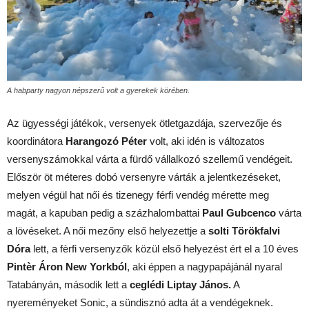
A habparty nagyon népszerű volt a gyerekek körében.
Az ügyességi játékok, versenyek ötletgazdája, szervezője és
koordinátora
Harangozó Péter
volt, aki idén is változatos
versenyszámokkal várta a fürdő vállalkozó szellemű vendégeit.
Először öt méteres dobó versenyre várták a jelentkezéseket,
melyen végül hat női és tizenegy férfi vendég mérette meg
magát, a kapuban pedig a százhalombattai
Paul Gubcenco
várta
a lövéseket. A női mezőny első helyezettje a
solti Törökfalvi
Dóra
lett, a fèrfi versenyzők közül első helyezést ért el a 10 éves
Pintèr Áron New Yorkból
, aki éppen a nagypapájánál nyaral
Tatabányán, második lett a
ceglédi Liptay János.
A
nyereményeket Sonic, a sündisznó adta át a vendégeknek.