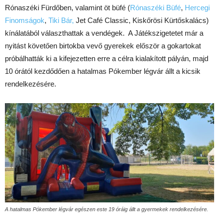
Rónaszéki Fürdőben, valamint öt büfé (
Rónaszéki Büfé
,
Hercegi
Finomságok
,
Tiki Bár,
Jet Café Classic, Kiskőrösi Kürtőskalács)
kínálatából választhattak a vendégek. A Játékszigetetet már a
nyitást követően birtokba vevő gyerekek először a gokartokat
próbálhatták ki a kifejezetten erre a célra kialakított pályán, majd
10 órától kezdődően a hatalmas Pókember légvár állt a kicsik
rendelkezésére.
A hatalmas Pókember légvár egészen este 19 óráig állt a gyermekek rendelkezésére.