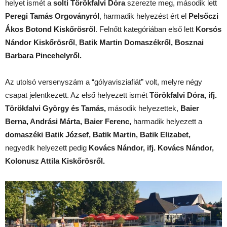
helyet ismét a
solti Törökfalvi Dóra
szerezte meg, második lett
Peregi Tamás Orgoványról
, harmadik helyezést ért el
Pelsőczi
Ákos Botond Kiskőrösről
. Felnőtt kategóriában első lett
Korsós
Nándor Kiskőrösről
,
Batik Martin Domaszékről, Bosznai
Barbara Pincehelyről.
Az utolsó versenyszám a “gólyavisziafiát” volt, melyre négy
csapat jelentkezett. Az első helyezett ismét
Törökfalvi Dóra, ifj.
Törökfalvi György és Tamás,
második helyezettek,
Baier
Berna, Andrási Márta, Baier Ferenc,
harmadik helyezett a
domaszéki Batik József, Batik Martin, Batik Elizabet,
negyedik helyezett pedig
Kovács Nándor, ifj. Kovács Nándor,
Kolonusz Attila Kiskőrösről.