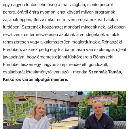
egy nagyon fontos lehetőség a mai világban, szinte percről
percre, óráról órára nyomon lehet követni milyen programok
zajlanak éppen, illetve mikor és milyen programok várhatók a
fürdőben. Szeretnék köszönetet mondani mindenkinek, aki ebben
részt vesz és természetesen azoknak a vendégeknek is, akik
rendszeresen vagy alkalomszerűen megfordulnak a Rónaszéki
Fürdőben, akiknek pedig egy kis bátorításra van szükségük újfent
javasolnám, hogy érdemes eljönni Kiskőrösre a Rónaszéki
Fürdőbe, hiszen egy nagyon szép, rendezett, gondozott,
családbarát létesítményről van szó – mondta
Szedmák Tamás,
Kiskőrös város alpolgármestere.