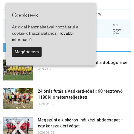
Cookie-k
44%
2kmh
1%
KED
SZE
CSÜ
PÉN
SZO
Az oldal használatával hozzájárul a
38
°
31
°
29
°
28
°
32
°
cookie-k használatához.
További
információ
További hírek
Megértettem
Kiskőrösi LC II.: öt új játékossal a dobogó a cél
2026-08-09
24 órás futás a Vadkerti-tónál: 90 résztvevő
1180 kilométert teljesített
2026-08-09
Megszűnt a kiskőrösi női kézilabdacsapat –
egy korszak ért véget
2026-08-08