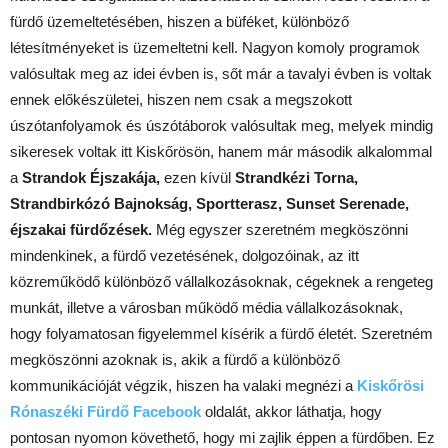
fürdő üzemeltetésében, hiszen a büféket, különböző
létesítményeket is üzemeltetni kell. Nagyon komoly programok
valósultak meg az idei évben is, sőt már a tavalyi évben is voltak
ennek előkészületei, hiszen nem csak a megszokott
úszótanfolyamok és úszótáborok valósultak meg, melyek mindig
sikeresek voltak itt Kiskőrösön, hanem már második alkalommal
a
Strandok Éjszakája,
ezen kívül
Strandkézi Torna,
Strandbirkózó Bajnokság, Sportterasz, Sunset Serenade,
éjszakai fürdőzések.
Még egyszer szeretném megköszönni
mindenkinek, a fürdő vezetésének, dolgozóinak, az itt
közreműködő különböző vállalkozásoknak, cégeknek a rengeteg
munkát, illetve a városban működő média vállalkozásoknak,
hogy folyamatosan figyelemmel kísérik a fürdő életét. Szeretném
megköszönni azoknak is, akik a fürdő a különböző
kommunikációját végzik, hiszen ha valaki megnézi a
Kiskőrösi
Rónaszéki Fürdő Facebook
oldalát, akkor láthatja, hogy
pontosan nyomon követhető, hogy mi zajlik éppen a fürdőben. Ez