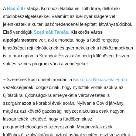
A
Rádió 97
stábja, Kornóczi Natália és Tóth Imre, déltől élő
stúdióbeszélgetésekkel, valamint az idei nyár slágereivel
jelentkeztek a kültéri úszómedencénél felépített látványstúdióból.
Első vendégük
Szedmák Tamás,
Kiskőrös város
alpolgármestere
volt, aki elmondta, hogy a fürdő rengeteg
lehetőséget rejt felnőtteknek és gyermekeknek a hétköznapokban
is, a mai napon, a Strandok Éjszakáján pedig különösen, hiszen
sok és színes program várja a vendégeket.
– Szeretnék köszönetet mondani a
Kiskőrösi Rónaszéki Fürdő
vezetőségének, dolgozóinak, hogy nyitottak voltak azokra az
újításokra, újdonságokra amelyeket a városvezetés is
szorgalmazott a korábbi évek során. Nyilván a Covid járvány,
majd az azt követő gazdasági helyzet alakulása csak nagyon
lassan tették lehetővé, hogy a fürdőben plusz
programlehetőségeket szervezzünk. Magánvállalkozók
különböző szolgáltatások biztosításával szintén részt vesznek a