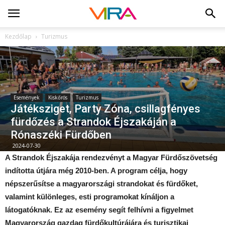
Kezdőlap
Turizmus
Események
Kiskőrös
Turizmus
Játéksziget, Party Zóna, csillagfényes
fürdőzés a Strandok Éjszakáján a
Rónaszéki Fürdőben
2024-07-30
A Strandok Éjszakája rendezvényt a Magyar Fürdőszövetség
indította útjára még 2010-ben. A program célja, hogy
népszerűsítse a magyarországi strandokat és fürdőket,
valamint különleges, esti programokat kínáljon a
látogatóknak. Ez az esemény segít felhívni a figyelmet
Magyarország gazdag fürdőkultúrájára és turisztikai