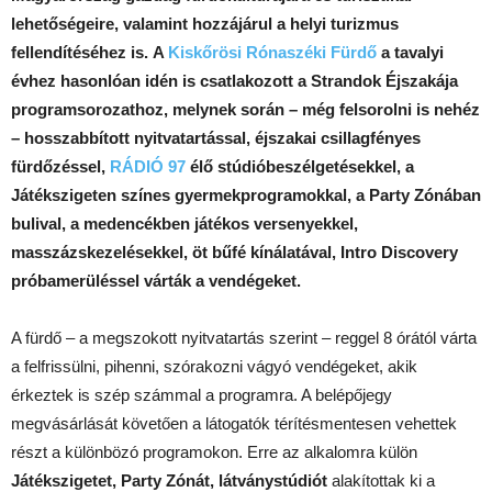
lehetőségeire, valamint hozzájárul a helyi turizmus
fellendítéséhez is.
A
Kiskőrösi Rónaszéki Fürdő
a tavalyi
évhez hasonlóan idén is csatlakozott a Strandok
Éjszakája
programsorozathoz, melynek során – még felsorolni is nehéz
– hosszabbított nyitvatartással, éjszakai csillagfényes
fürdőzéssel,
RÁDIÓ 97
élő stúdióbeszélgetésekkel, a
Játékszigeten színes gyermekprogramokkal, a Party Zónában
bulival, a medencékben játékos versenyekkel,
masszázskezelésekkel, öt bűfé kínálatával, Intro Discovery
próbamerüléssel várták a vendégeket.
A fürdő – a megszokott nyitvatartás szerint – reggel 8 órától várta
a felfrissülni, pihenni, szórakozni vágyó vendégeket, akik
érkeztek is szép számmal a programra. A belépőjegy
megvásárlását követően a látogatók térítésmentesen vehettek
részt a különbözó programokon. Erre az alkalomra külön
Játékszigetet, Party Zónát, látványstúdiót
alakítottak ki a