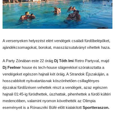
A versenyeken helyezést elért vendégek családi fürdőbelépőket,
ajándékcsomagokat, borokat, masszázsutalványt vihettek haza.
A Party Zónában este 22 óráig
Dj Tóth Imi
Retro Partyval, majd
Dj Feelner
house és tech-house slágerekkel szórakoztatta a
vendégeket egészen hajnali két óráig. A Strandok Éjszakáján, a
hosszabbított nyitvatartásnak köszönhetően csillagfényes
éjszakai fürdőzésen vehettek részt a vendégek, azaz egészen
hajnali 01:45-ig fürödhettek, úszhattak, pihenhettek a fürdő kültéri
medencéiben, valamint nyomon követhették az Olimpia
eseményeit is a Rónaszéki Büfé előtt kialakított
Sportteraszon.