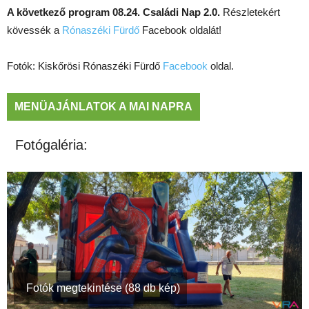
A következő program 08.24. Családi Nap 2.0.
Részletekért
kövessék a
Rónaszéki Fürdő
Facebook oldalát!
Fotók: Kiskőrösi Rónaszéki Fürdő
Facebook
oldal.
MENÜAJÁNLATOK A MAI NAPRA
Fotógaléria:
Fotók megtekintése (88 db kép)