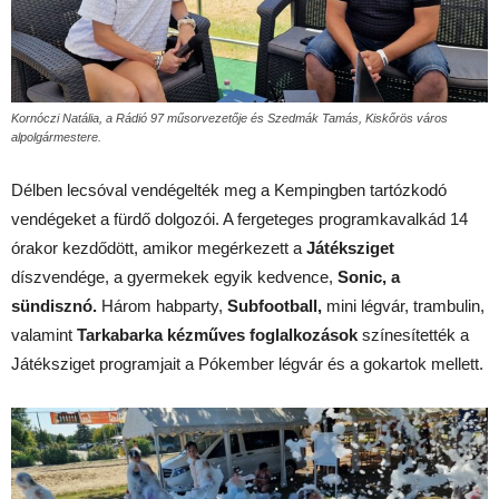
Kornóczi Natália, a Rádió 97 műsorvezetője és Szedmák Tamás, Kiskőrös város
alpolgármestere.
Délben lecsóval vendégelték meg a Kempingben tartózkodó
vendégeket a fürdő dolgozói. A fergeteges programkavalkád 14
órakor kezdődött, amikor megérkezett a
Játéksziget
díszvendége, a gyermekek egyik kedvence,
Sonic, a
sündisznó.
Három habparty,
Subfootball,
mini légvár, trambulin,
valamint
Tarkabarka kézműves foglalkozások
színesítették a
Játéksziget programjait a Pókember légvár és a gokartok mellett.