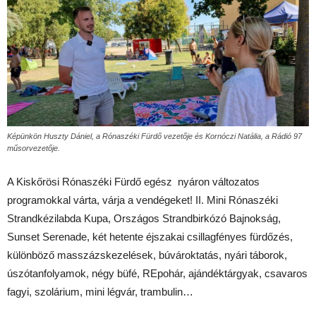
Képünkön Huszty Dániel, a Rónaszéki Fürdő vezetője és Kornóczi Natália, a Rádió 97
műsorvezetője.
A Kiskőrösi Rónaszéki Fürdő egész nyáron változatos
programokkal várta, várja a vendégeket! II. Mini Rónaszéki
Strandkézilabda Kupa, Országos Strandbirkózó Bajnokság,
Sunset Serenade, két hetente éjszakai csillagfényes fürdőzés,
különböző masszázskezelések, búvároktatás, nyári táborok,
úszótanfolyamok, négy büfé, REpohár, ajándéktárgyak, csavaros
fagyi, szolárium, mini légvár, trambulin…