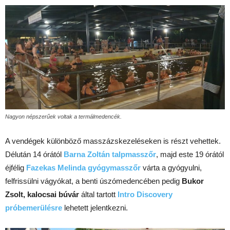
Nagyon népszerűek voltak a termálmedencék.
A vendégek különböző masszázskezeléseken is részt vehettek.
Délután 14 órától
Barna Zoltán talpmasszőr
, majd este 19 órától
éjfélig
Fazekas Melinda gyógymasszőr
várta a gyógyulni,
felfrissülni vágyókat, a benti úszómedencében pedig
Bukor
Zsolt, kalocsai búvár
által tartott
Intro Discovery
próbemerülésre
lehetett jelentkezni.