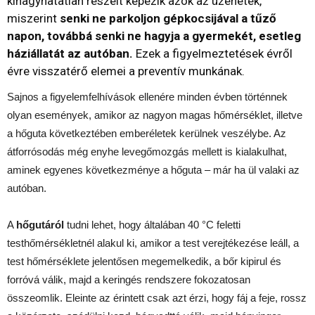
kihagyhatatlan részeit képezik azok az üzenetek,
miszerint
senki ne parkoljon gépkocsijával a tűző
napon, továbbá senki ne hagyja a gyermekét, esetleg
háziállatát az autóban.
Ezek a figyelmeztetések évről
évre visszatérő elemei a preventív munkának.
Sajnos a figyelemfelhívások ellenére minden évben történnek
olyan események, amikor az nagyon magas hőmérséklet, illetve
a hőguta következtében emberéletek kerülnek veszélybe. Az
átforrósodás még enyhe levegőmozgás mellett is kialakulhat,
aminek egyenes következménye a hőguta – már ha ül valaki az
autóban.
A
hőgutáról
tudni lehet, hogy általában 40 °C feletti
testhőmérsékletnél alakul ki, amikor a test verejtékezése leáll, a
test hőmérséklete jelentősen megemelkedik, a bőr kipirul és
forróvá válik, majd a keringés rendszere fokozatosan
összeomlik. Eleinte az érintett csak azt érzi, hogy fáj a feje, rossz