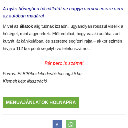
A nyári hőségben háziállatát se hagyja semmi esetre sem
az autóban magára!
Mivel az
állatok
alig tudnak izzadni, ugyanolyan rosszul viselik a
hőséget, mint a gyerekek. Előfordulhat, hogy valaki autóba zárt
kutyát lát kánikulában, és szeretne segíteni rajta – akkor szintén
hívja a 112 központi segélyhívó telefonszámot.
Pár perc is számít!
Forrás: ELBIR/kozlekedesbiztonsag.kti.hu
Kiemelt kép: illusztráció
MENÜAJÁNLATOK HOLNAPRA