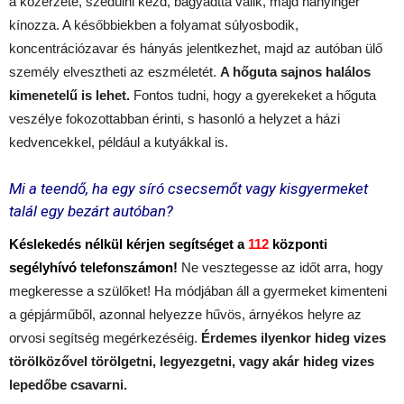
a közérzete, szédülni kezd, bágyadttá válik, majd hányinger
kínozza. A későbbiekben a folyamat súlyosbodik,
koncentrációzavar és hányás jelentkezhet, majd az autóban ülő
személy elvesztheti az eszméletét.
A hőguta sajnos halálos
kimenetelű is lehet.
Fontos tudni, hogy a gyerekeket a hőguta
veszélye fokozottabban érinti, s hasonló a helyzet a házi
kedvencekkel, például a kutyákkal is.
Mi a teendő, ha egy síró csecsemőt vagy kisgyermeket
talál egy bezárt autóban?
Késlekedés nélkül kérjen segítséget a
112
központi
segélyhívó telefonszámon!
Ne vesztegesse az időt arra, hogy
megkeresse a szülőket! Ha módjában áll a gyermeket kimenteni
a gépjárműből, azonnal helyezze hűvös, árnyékos helyre az
orvosi segítség megérkezéséig.
Érdemes ilyenkor hideg vizes
törölközővel törölgetni, legyezgetni, vagy akár hideg vizes
lepedőbe csavarni.