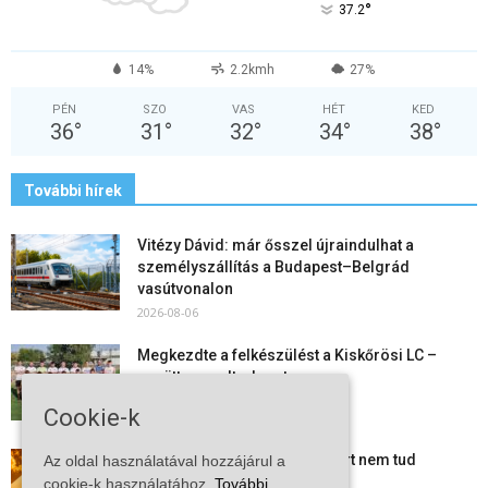
°
37.2
14%
2.2kmh
27%
PÉN
SZO
VAS
HÉT
KED
36
°
31
°
32
°
34
°
38
°
További hírek
Vitézy Dávid: már ősszel újraindulhat a
személyszállítás a Budapest–Belgrád
vasútvonalon
2026-08-06
Megkezdte a felkészülést a Kiskőrösi LC –
együtt maradt a keret,...
2026-08-06
Cookie-k
Mi történik Európa felett? Ezért nem tud
Az oldal használatával hozzájárul a
szabadulni a kontinens a...
cookie-k használatához.
További