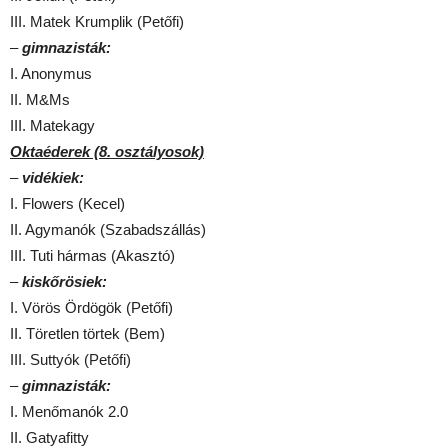
III. Matek Krumplik (Petőfi)
–
gimnazisták:
I. Anonymus
II. M&Ms
III. Matekagy
Oktaéderek (8. osztályosok)
–
vidékiek:
I. Flowers (Kecel)
II. Agymanók (Szabadszállás)
III. Tuti hármas (Akasztó)
–
kiskőrösiek:
I. Vörös Ördögök (Petőfi)
II. Töretlen törtek (Bem)
III. Suttyók (Petőfi)
–
gimnazisták:
I. Menőmanók 2.0
II. Gatyafitty