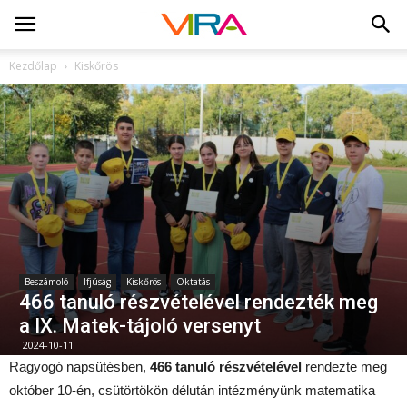
Kezdőlap
Kiskőrös
Beszámoló
Ifjúság
Kiskőrös
Oktatás
466 tanuló részvételével rendezték meg
a IX. Matek-tájoló versenyt
2024-10-11
Ragyogó napsütésben,
466 tanuló részvételével
rendezte meg
október 10-én, csütörtökön délután intézményünk matematika