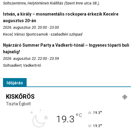
Soltszentimre, Helytörténeti Kiállítás (Szent Imre utca 38.),
István, a király – monumentális rockopera érkezik Kecelre
augusztus 20-án
2026. augusztus 20. 20:00 - 23:00
Kecel, Városi Sportcsarnok - szabadtéri színpad
Nyárzáró Summer Party a Vadkerti-tónál – Ingyenes tóparti buli
hajnalig!
2026. augusztus 22. 22:00 - 23:59
Soltvadkert, Vadkerti-tó
Időjárás
KISKŐRÖS
Tiszta Égbolt
°
19.3
°
C
19.3
°
19.3