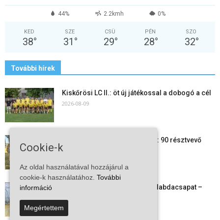
44%
2.2kmh
0%
KED
SZE
CSÜ
PÉN
SZO
38
°
31
°
29
°
28
°
32
°
További hírek
Kiskőrösi LC II.: öt új játékossal a dobogó a cél
2026-08-09
24 órás futás a Vadkerti-tónál: 90 résztvevő
Cookie-k
1180 kilométert teljesített
2026-08-09
Az oldal használatával hozzájárul a
cookie-k használatához.
További
Megszűnt a kiskőrösi női kézilabdacsapat –
információ
egy korszak ért véget
Megértettem
2026-08-08