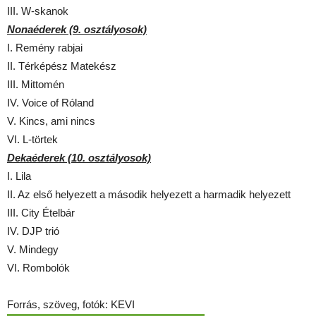
III. W-skanok
Nonaéderek (9. osztályosok)
I. Remény rabjai
II. Térképész Matekész
III. Mittomén
IV. Voice of Róland
V. Kincs, ami nincs
VI. L-törtek
Dekaéderek (10. osztályosok)
I. Lila
II. Az első helyezett a második helyezett a harmadik helyezett
III. City Ételbár
IV. DJP trió
V. Mindegy
VI. Rombolók
Forrás, szöveg, fotók: KEVI