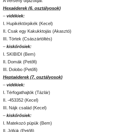
A verseny díjazottjai:
Hexaéderek (6. osztályosok)
–
vidékiek:
I. Hupikéktörpikék (Kecel)
II. Csak egy Kakukktojás (Akasztó)
III. Törtek (Császártöltés)
–
kiskőrösiek:
I. SKIBIDI (Bem)
II. Domák (Petőfi)
III. Dolobo (Petőfi)
Heptaéderek (7. osztályosok)
–
vidékiek:
I. Térfogathajtók (Tázlár)
II. -453352 (Kecel)
III. Nájk család (Kecel)
–
kiskőrösiek:
I. Matekozó püpük (Bem)
II. Jófiúk (Petőfi)