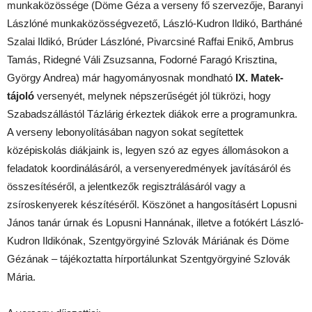
munkaközössége (Döme Géza a verseny fő szervezője, Baranyi
Lászlóné munkaközösségvezető, László-Kudron Ildikó, Bartháné
Szalai Ildikó, Brúder Lászlóné, Pivarcsiné Raffai Enikő, Ambrus
Tamás, Ridegné Váli Zsuzsanna, Fodorné Faragó Krisztina,
György Andrea) már hagyományosnak mondható
IX. Matek-
tájoló
versenyét, melynek népszerűségét jól tükrözi, hogy
Szabadszállástól Tázlárig érkeztek diákok erre a programunkra.
A verseny lebonyolításában nagyon sokat segítettek
középiskolás diákjaink is, legyen szó az egyes állomásokon a
feladatok koordinálásáról, a versenyeredmények javításáról és
összesítéséről, a jelentkezők regisztrálásáról vagy a
zsíroskenyerek készítéséről. Köszönet a hangosításért Lopusni
János tanár úrnak és Lopusni Hannának, illetve a fotókért László-
Kudron Ildikónak, Szentgyörgyiné Szlovák Máriának és Döme
Gézának – tájékoztatta hírportálunkat Szentgyörgyiné Szlovák
Mária.