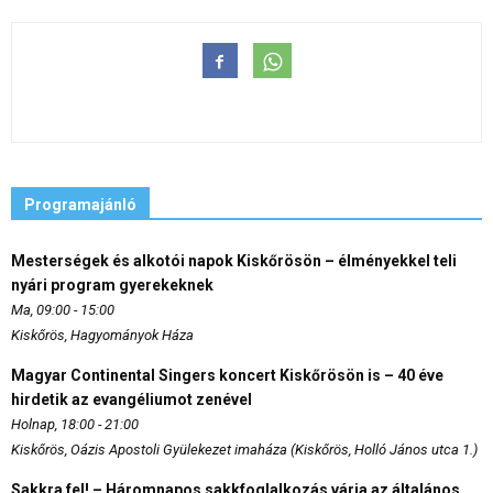
Programajánló
Mesterségek és alkotói napok Kiskőrösön – élményekkel teli
nyári program gyerekeknek
Ma, 09:00 - 15:00
Kiskőrös, Hagyományok Háza
Magyar Continental Singers koncert Kiskőrösön is – 40 éve
hirdetik az evangéliumot zenével
Holnap, 18:00 - 21:00
Kiskőrös, Oázis Apostoli Gyülekezet imaháza (Kiskőrös, Holló János utca 1.)
Sakkra fel! – Háromnapos sakkfoglalkozás várja az általános