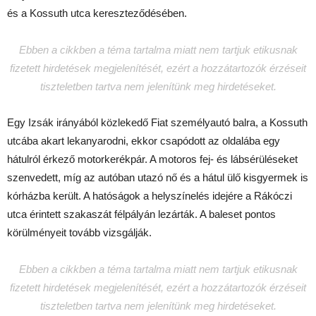
és a Kossuth utca kereszteződésében.
Ebben a cikkben a téma tartalma miatt nem tartjuk etikusnak
fizetett hirdetések megjelenítését, ezért a hozzátartozók érzéseit
tiszteletben tartva nem jelenítünk meg hirdetéseket.
Egy Izsák irányából közlekedő Fiat személyautó balra, a Kossuth
utcába akart lekanyarodni, ekkor csapódott az oldalába egy
hátulról érkező motorkerékpár. A motoros fej- és lábsérüléseket
szenvedett, míg az autóban utazó nő és a hátul ülő kisgyermek is
kórházba került. A hatóságok a helyszínelés idejére a Rákóczi
utca érintett szakaszát félpályán lezárták. A baleset pontos
körülményeit tovább vizsgálják.
Ebben a cikkben a téma tartalma miatt nem tartjuk etikusnak
fizetett hirdetések megjelenítését, ezért a hozzátartozók érzéseit
tiszteletben tartva nem jelenítünk meg hirdetéseket.