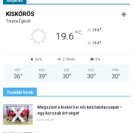
Időjárás
KISKŐRÖS
Tiszta Égbolt
°
19.6
°
C
19.6
°
19.6
56%
2.7kmh
0%
HÉT
KED
SZE
CSÜ
PÉN
36
°
39
°
30
°
30
°
30
°
További hírek
Megszűnt a kiskőrösi női kézilabdacsapat –
egy korszak ért véget
2026-08-08