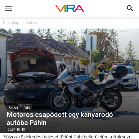
Kezdőlap
Baleset
Baleset
Páhi
Motoros csapódott egy kanyarodó
autóba Páhin
2024-10-19
Súlyos közlekedési baleset történt Páhi belterületén, a Rákóczi