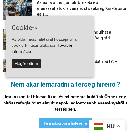
Aktuális állásajánlatok: ezekre a
munkavállalókra van most szükség Kiskőrösön
és a...
2026-08-07
Cookie-k
Vitézy Dávid: már ősszel újraindulhat a
személyszállítás a Budapest–Belgrád
Az oldal használatával hozzájárul a
vasútvonalon
cookie-k használatához.
További
2026-08-06
információ
Megkezdte a felkészülést a Kiskőrösi LC –
Megértettem
együtt maradt a keret,...
2026-08-06
Nem akar lemaradni a térség híreiről?
Mi történik Európa felett? Ezért nem tud
szabadulni a kontinens a...
Iratkozzon fel hírlevelükre, és mi hetente küldünk Önnek egy
2026-08-05
hírösszefoglalót az elmúlt napok legfontosabb eseményeiről a
térségben.
Adatvédelmi nyilatkozat
Médiaajánlat
Impresszum
Feliratkozom a hírlevélre
HU