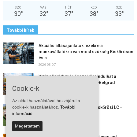
SZO
VAS
HÉT
KED
SZE
30
°
32
°
37
°
38
°
33
°
További hírek
Aktuális állásajánlatok: ezekre a
munkavállalókra van most szükség Kiskőrösön
és a...
2026-08-07
Vitézy Dávid: már ősszel újraindulhat a
személyszállítás a Budapest–Belgrád
Cookie-k
vasútvonalon
2026-08-06
Az oldal használatával hozzájárul a
cookie-k használatához.
További
Megkezdte a felkészülést a Kiskőrösi LC –
együtt maradt a keret,...
információ
2026-08-06
Megértettem
Mi történik Európa felett? Ezért nem tud