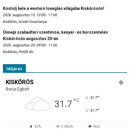
Kóstolj bele a western lovaglás világába Kiskőrösön!
2026. augusztus 15. 10:00 - 17:00
Kiskőrös, István lovastanya
Ünnepi szabadtéri szentmise, kenyér- és borszentelés
Kiskőrösön augusztus 20-án
2026. augusztus 20. 09:00 - 11:00
Kiskőrös, Petőfi tér
Időjárás
KISKŐRÖS
Borús Égbolt
°
31.7
°
C
31.7
°
31.7
32%
5.3kmh
96%