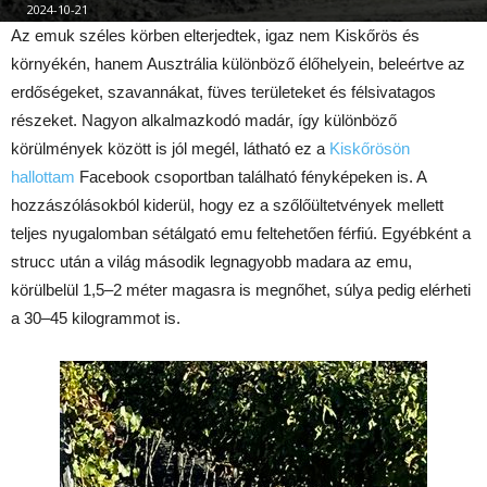
2024-10-21
Az emuk széles körben elterjedtek, igaz nem Kiskőrös és
környékén, hanem Ausztrália különböző élőhelyein, beleértve az
erdőségeket, szavannákat, füves területeket és félsivatagos
részeket. Nagyon alkalmazkodó madár, így különböző
körülmények között is jól megél, látható ez a
Kiskőrösön
hallottam
Facebook csoportban található fényképeken is. A
hozzászólásokból kiderül, hogy ez a szőlőültetvények mellett
teljes nyugalomban sétálgató emu feltehetően férfiú. Egyébként a
strucc után a világ második legnagyobb madara az emu,
körülbelül 1,5–2 méter magasra is megnőhet, súlya pedig elérheti
a 30–45 kilogrammot is.