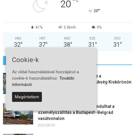
°
C
20
°
20
81%
3.3kmh
9%
VAS
HÉT
KED
SZE
CSÜ
32
°
37
°
38
°
31
°
31
°
Cookie-k
További hírek
Az oldal használatával hozzájárul a
Aktuális állásajánlatok: ezekre a
cookie-k használatához.
További
munkavállalókra van most szükség Kiskőrösön
információ
és a...
2026-08-07
Megértettem
Vitézy Dávid: már ősszel újraindulhat a
személyszállítás a Budapest–Belgrád
vasútvonalon
2026-08-06