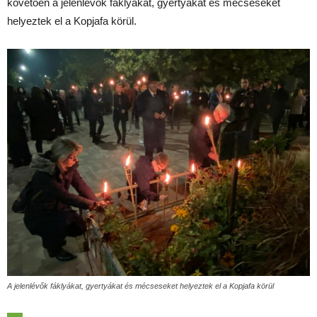
követően a jelenlévők fáklyákat, gyertyákat és mécseseket
helyeztek el a Kopjafa körül.
A jelenlévők fáklyákat, gyertyákat és mécseseket helyeztek el a Kopjafa körül