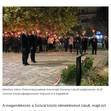
Kiskőrös Város Önkormányzatának koszorúját Domonyi László polgármester és ifj.
Gmoser István alpolgármester helyezte el a Kopjafánál
A megemlékezés a Szózat közös eléneklésével zárult, majd ezt