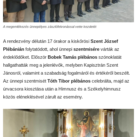
A megemlékezés ünnepélyes zászlófelvonással vette kezdetét
A rendezvény délután 17 órakor a kiskőrösi
Szent József
Plébánián
folytatódott, ahol ünnepi
szentmisére
várták az
érdeklődőket. Először
Bobek Tamás plébános
szónoklatát
hallgathatták meg a jelenlévők, melyben Kapisztrán Szent
Jánosról, valamint a szabadság fogalmáról és értékéről beszélt.
Az ünnepi szentmisét
Tóth Tibor plébános
celebrálta, majd az
úrvacsora kiosztása után a Himnusz és a Székelyhimnusz
közös eléneklésével zárult az esemény.