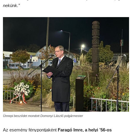
nekünk.”
Ünnepi beszédet mondott Domonyi László polgármester
Az esemény fénypontjaként
Faragó Imre, a helyi ’56-os