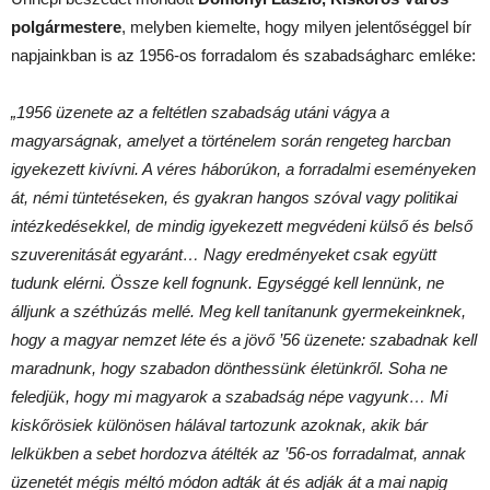
polgármestere
, melyben kiemelte, hogy milyen jelentőséggel bír
napjainkban is az 1956-os forradalom és szabadságharc emléke:
„1956 üzenete az a feltétlen szabadság utáni vágya a
magyarságnak, amelyet a történelem során rengeteg harcban
igyekezett kivívni. A véres háborúkon, a forradalmi eseményeken
át, némi tüntetéseken, és gyakran hangos szóval vagy politikai
intézkedésekkel, de mindig igyekezett megvédeni külső és belső
szuverenitását egyaránt… Nagy eredményeket csak együtt
tudunk elérni. Össze kell fognunk. Egységgé kell lennünk, ne
álljunk a széthúzás mellé. Meg kell tanítanunk gyermekeinknek,
hogy a magyar nemzet léte és a jövő ’56 üzenete: szabadnak kell
maradnunk, hogy szabadon dönthessünk életünkről. Soha ne
feledjük, hogy mi magyarok a szabadság népe vagyunk… Mi
kiskőrösiek különösen hálával tartozunk azoknak, akik bár
lelkükben a sebet hordozva átélték az ’56-os forradalmat, annak
üzenetét mégis méltó módon adták át és adják át a mai napig