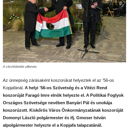
A zászlóátadás pillanata
Az ünnepség zárásaként koszorúkat helyeztek el az ’56-os
Kopjafánál.
A helyi ’56-os Szövetség és a Vitézi Rend
koszorúját Faragó Imre elnök helyezte el. A Politikai Foglyok
Országos Szövetsége nevében Banyári Pál és unokája
koszorúzott. Kiskőrös Város Önkormányzatának koszorúját
Domonyi László polgármester és ifj. Gmoser István
alpolgármester helyezte el a Kopjafa talapzatánál.