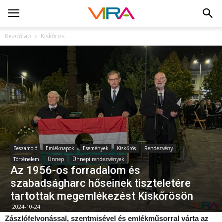
Kezdőlap
Kiskőrös
Beszámoló
Emléknapok
Események
Kiskőrös
Rendezvény
Történelem
Ünnep
Ünnepi rendezvények
Az 1956-os forradalom és
szabadságharc hőseinek tiszteletére
tartottak megemlékezést Kiskőrösön
2024-10-24
Zászlófelvonással, szentmisével és emlékműsorral várta az