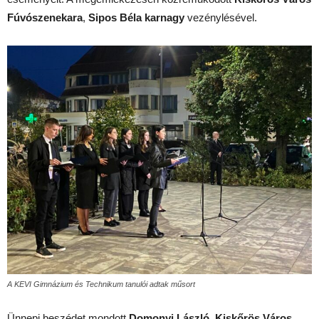
Fúvószenekara
,
Sipos Béla karnagy
vezénylésével.
A KEVI Gimnázium és Technikum tanulói adtak műsort
Ünnepi beszédet mondott
Domonyi László, Kiskőrös Város