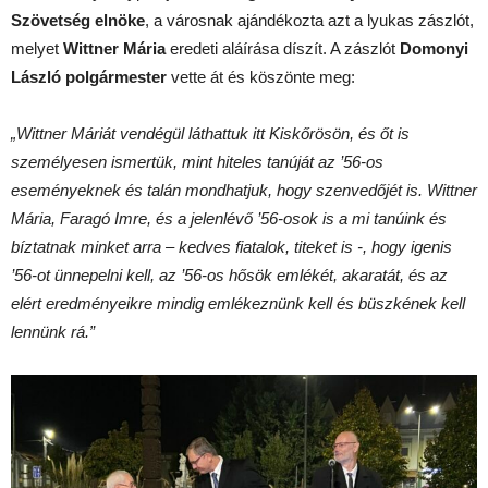
Szövetség elnöke
, a városnak ajándékozta azt a lyukas zászlót,
melyet
Wittner Mária
eredeti aláírása díszít. A zászlót
Domonyi
László polgármester
vette át és köszönte meg:
„Wittner Máriát vendégül láthattuk itt Kiskőrösön, és őt is
személyesen ismertük, mint hiteles tanúját az ’56-os
eseményeknek és talán mondhatjuk, hogy szenvedőjét is. Wittner
Mária, Faragó Imre, és a jelenlévő ’56-osok is a mi tanúink és
bíztatnak minket arra – kedves fiatalok, titeket is -, hogy igenis
’56-ot ünnepelni kell, az ’56-os hősök emlékét, akaratát, és az
elért eredményeikre mindig emlékeznünk kell és büszkének kell
lennünk rá.”