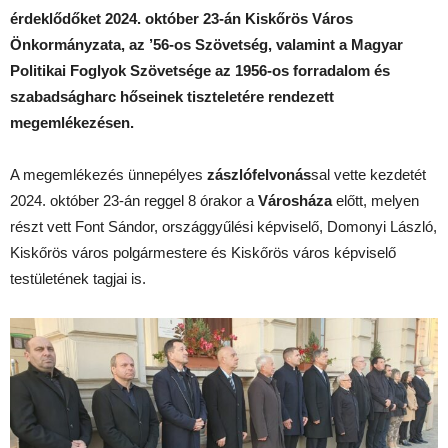
érdeklődőket 2024. október 23-án Kiskőrös Város
Önkormányzata, az ’56-os Szövetség, valamint a Magyar
Politikai Foglyok Szövetsége az 1956-os forradalom és
szabadságharc hőseinek tiszteletére rendezett
megemlékezésen.
A megemlékezés ünnepélyes
zászlófelvonás
sal vette kezdetét
2024. október 23-án reggel 8 órakor a
Városháza
előtt, melyen
részt vett Font Sándor, országgyűlési képviselő, Domonyi László,
Kiskőrös város polgármestere és Kiskőrös város képviselő
testületének tagjai is.