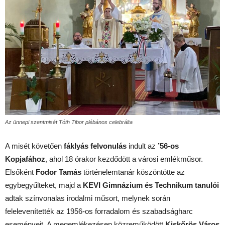
Az ünnepi szentmisét Tóth Tibor plébános celebrálta
A misét követően
fáklyás felvonulás
indult az
’56-os
Kopjafához
, ahol 18 órakor kezdődött a városi emlékműsor.
Elsőként
Fodor Tamás
történelemtanár köszöntötte az
egybegyűlteket, majd a
KEVI Gimnázium és Technikum tanulói
adtak színvonalas irodalmi műsort, melynek során
felelevenítették az 1956-os forradalom és szabadságharc
eseményeit. A megemlékezésen közreműködött
Kiskőrös Város