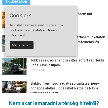
További hírek
Mi történik Európa felett? Ezért nem tud
Cookie-k
szabadulni a kontinens a...
2026-08-05
Az oldal használatával hozzájárul a
cookie-k használatához.
További
információ
Folyamatosak a nyári karbantartási munkálatok
Kiskőrösön – útburkolati jeleket festenek és...
Megértettem
2026-08-05
Több száz gyorshajtót és ittas sofőrt szűrtek ki
Bács-Kiskun útjain –...
2026-08-04
Elektronikus nyugtaadat-szolgáltatás: négy
hónapos átállási időszakot biztosít a NAV a
vállalkozásoknak
2026-08-04
Nem akar lemaradni a térség híreiről?
Megjelent a 2026/2027-es tanév rendje – itt