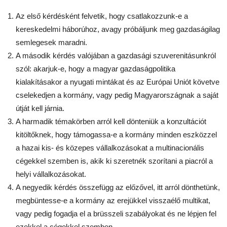
Az első kérdésként felvetik, hogy csatlakozzunk-e a
kereskedelmi háborúhoz, avagy próbáljunk meg gazdaságilag
semlegesek maradni.
A második kérdés valójában a gazdasági szuverenitásunkról
szól: akarjuk-e, hogy a magyar gazdaságpolitika
kialakításakor a nyugati mintákat és az Európai Uniót követve
cselekedjen a kormány, vagy pedig Magyarországnak a saját
útját kell járnia.
A harmadik témakörben arról kell dönteniük a konzultációt
kitöltőknek, hogy támogassa-e a kormány minden eszközzel
a hazai kis- és közepes vállalkozásokat a multinacionális
cégekkel szemben is, akik ki szeretnék szorítani a piacról a
helyi vállalkozásokat.
A negyedik kérdés összefügg az előzővel, itt arról dönthetünk,
megbüntesse-e a kormány az erejükkel visszaélő multikat,
vagy pedig fogadja el a brüsszeli szabályokat és ne lépjen fel
ezekkel a cégekkel szemben.