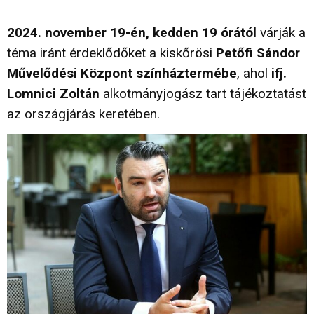
2024. november 19-én, kedden 19 órától
várják a
téma iránt érdeklődőket a kiskőrösi
Petőfi Sándor
Művelődési Központ színháztermébe
, ahol
ifj.
Lomnici Zoltán
alkotmányjogász tart tájékoztatást
az országjárás keretében.