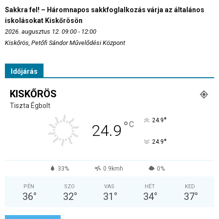
Sakkra fel! – Háromnapos sakkfoglalkozás várja az általános
iskolásokat Kiskőrösön
2026. augusztus 12. 09:00 - 12:00
Kiskőrös, Petőfi Sándor Művelődési Központ
Időjárás
KISKŐRÖS
Tiszta Égbolt
°
24.9
°
C
24.9
°
24.9
33%
0.9kmh
0%
PÉN
SZO
VAS
HÉT
KED
36
°
32
°
31
°
34
°
37
°