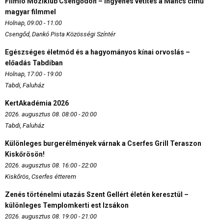
Filmio Moziklub Csengődön – Ingyenes vetítés a Mancs című
magyar filmmel
Holnap, 09:00 - 11:00
Csengőd, Dankó Pista Közösségi Színtér
Egészséges életmód és a hagyományos kínai orvoslás –
előadás Tabdiban
Holnap, 17:00 - 19:00
Tabdi, Faluház
KertAkadémia 2026
2026. augusztus 08. 08:00 - 20:00
Tabdi, Faluház
Különleges burgerélmények várnak a Cserfes Grill Teraszon
Kiskőrösön!
2026. augusztus 08. 16:00 - 22:00
Kiskőrös, Cserfes étterem
Zenés történelmi utazás Szent Gellért életén keresztül –
különleges Templomkerti est Izsákon
2026. augusztus 08. 19:00 - 21:00