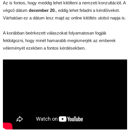
Az is fontos, hogy meddig lehet kitölteni a nemzeti konzultációt. A
végső dátum
december 20.
, eddig lehet feladni a kérdőíveket.
Várhatóan ez a dátum lesz majd az online kitöltés utolsó napja is.
A korábban beérkezett válaszokat folyamatosan fogják
feldolgozni, hogy minél hamarabb megismerjék az emberek
véleményét ezekben a fontos kérdésekben.