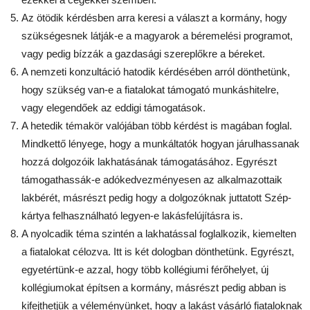
Az ötödik kérdésben arra keresi a választ a kormány, hogy
szükségesnek látják-e a magyarok a béremelési programot,
vagy pedig bízzák a gazdasági szereplőkre a béreket.
A nemzeti konzultáció hatodik kérdésében arról dönthetünk,
hogy szükség van-e a fiatalokat támogató munkáshitelre,
vagy elegendőek az eddigi támogatások.
A hetedik témakör valójában több kérdést is magában foglal.
Mindkettő lényege, hogy a munkáltatók hogyan járulhassanak
hozzá dolgozóik lakhatásának támogatásához. Egyrészt
támogathassák-e adókedvezményesen az alkalmazottaik
lakbérét, másrészt pedig hogy a dolgozóknak juttatott Szép-
kártya felhasználható legyen-e lakásfelújításra is.
A nyolcadik téma szintén a lakhatással foglalkozik, kiemelten
a fiatalokat célozva. Itt is két dologban dönthetünk. Egyrészt,
egyetértünk-e azzal, hogy több kollégiumi férőhelyet, új
kollégiumokat építsen a kormány, másrészt pedig abban is
kifejthetjük a véleményünket, hogy a lakást vásárló fiataloknak