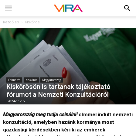
Kezdőlap
Kiskőrös
Felmérés
Kiskőrös
Magyarország
Kiskőrösön is tartanak tájékoztató
fórumot a Nemzeti Konzultációról
2024-11-15
Magyarország meg tudja csinálni!
címmel indult nemzeti
konzultáció, amelyben hazánk kormánya most
gazdasági kérdésekben kéri ki az emberek