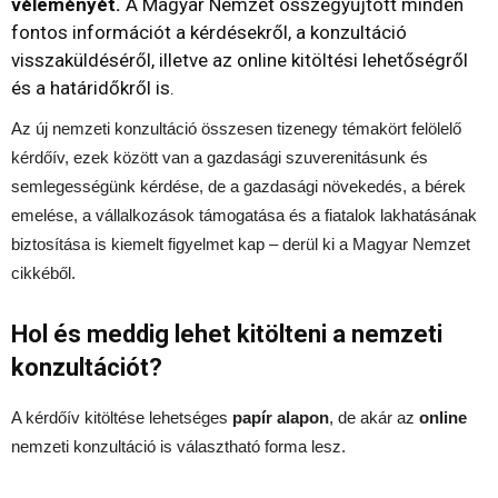
véleményét.
A Magyar Nemzet összegyűjtött minden
fontos információt a kérdésekről, a konzultáció
visszaküldéséről, illetve az online kitöltési lehetőségről
és a határidőkről is.
Az új nemzeti konzultáció összesen tizenegy témakört felölelő
kérdőív, ezek között van a gazdasági szuverenitásunk és
semlegességünk kérdése, de a gazdasági növekedés, a bérek
emelése, a vállalkozások támogatása és a fiatalok lakhatásának
biztosítása is kiemelt figyelmet kap – derül ki a Magyar Nemzet
cikkéből.
Hol és meddig lehet kitölteni a nemzeti
konzultációt?
A kérdőív kitöltése lehetséges
papír alapon
, de akár az
online
nemzeti konzultáció is választható forma lesz.