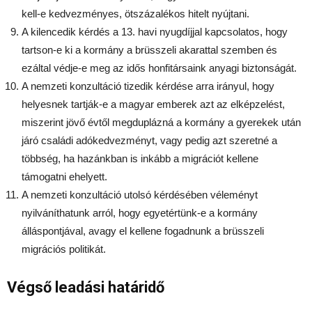
kell-e kedvezményes, ötszázalékos hitelt nyújtani.
A kilencedik kérdés a 13. havi nyugdíjjal kapcsolatos, hogy
tartson-e ki a kormány a brüsszeli akarattal szemben és
ezáltal védje-e meg az idős honfitársaink anyagi biztonságát.
A nemzeti konzultáció tizedik kérdése arra irányul, hogy
helyesnek tartják-e a magyar emberek azt az elképzelést,
miszerint jövő évtől megduplázná a kormány a gyerekek után
járó családi adókedvezményt, vagy pedig azt szeretné a
többség, ha hazánkban is inkább a migrációt kellene
támogatni ehelyett.
A nemzeti konzultáció utolsó kérdésében véleményt
nyilváníthatunk arról, hogy egyetértünk-e a kormány
álláspontjával, avagy el kellene fogadnunk a brüsszeli
migrációs politikát.
Végső leadási határidő