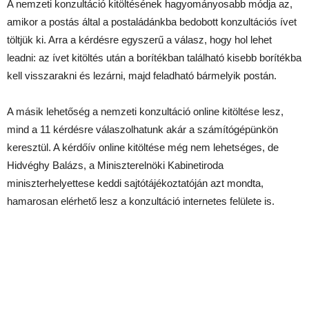
A nemzeti konzultáció kitöltésének hagyományosabb módja az,
amikor a postás által a postaládánkba bedobott konzultációs ívet
töltjük ki. Arra a kérdésre egyszerű a válasz, hogy hol lehet
leadni: az ívet kitöltés után a borítékban található kisebb borítékba
kell visszarakni és lezárni, majd feladható bármelyik postán.
A másik lehetőség a nemzeti konzultáció online kitöltése lesz,
mind a 11 kérdésre válaszolhatunk akár a számítógépünkön
keresztül. A kérdőív online kitöltése még nem lehetséges, de
Hidvéghy Balázs, a Miniszterelnöki Kabinetiroda
miniszterhelyettese keddi sajtótájékoztatóján azt mondta,
hamarosan elérhető lesz a konzultáció internetes felülete is.