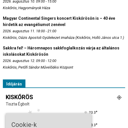
2026. augusztus 10. 09:00 - 15:00
Kiskőrös, Hagyományok Háza
Magyar Continental Singers koncert Kiskőrösön is – 40 éve
hirdetik az evangéliumot zenével
2026. augusztus 11. 18:00 - 21:00
Kiskőrös, Oázis Apostoli Gyülekezet imaháza (Kiskőrös, Holló János utca 1.)
Sakkra fel! – Háromnapos sakkfoglalkozás várja az általános
iskolásokat Kiskőrösön
2026. augusztus 12. 09:00 - 12:00
Kiskőrös, Petőfi Sándor Művelődési Központ
Időjárás
KISKŐRÖS
Tiszta Égbolt
°
23.3
°
C
23.3
Cookie-k
°
23.3