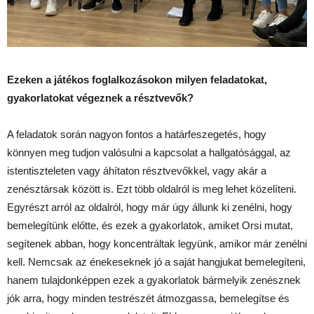
Ezeken a játékos foglalkozásokon milyen feladatokat,
gyakorlatokat végeznek a résztvevők?
A feladatok során nagyon fontos a határfeszegetés, hogy
könnyen meg tudjon valósulni a kapcsolat a hallgatósággal, az
istentiszteleten vagy áhítaton résztvevőkkel, vagy akár a
zenésztársak között is. Ezt több oldalról is meg lehet közelíteni.
Egyrészt arról az oldalról, hogy már úgy állunk ki zenélni, hogy
bemelegítünk előtte, és ezek a gyakorlatok, amiket Orsi mutat,
segítenek abban, hogy koncentráltak legyünk, amikor már zenélni
kell. Nemcsak az énekeseknek jó a saját hangjukat bemelegíteni,
hanem tulajdonképpen ezek a gyakorlatok bármelyik zenésznek
jók arra, hogy minden testrészét átmozgassa, bemelegítse és