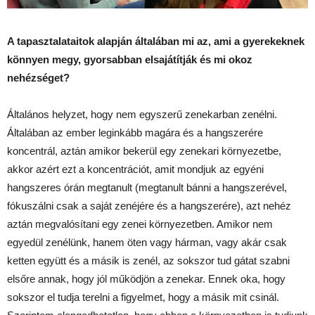
A tapasztalataitok alapján általában mi az, ami a gyerekeknek
könnyen megy, gyorsabban elsajátítják és mi okoz
nehézséget?
Általános helyzet, hogy nem egyszerű zenekarban zenélni.
Általában az ember leginkább magára és a hangszerére
koncentrál, aztán amikor bekerül egy zenekari környezetbe,
akkor azért ezt a koncentrációt, amit mondjuk az egyéni
hangszeres órán megtanult (megtanult bánni a hangszerével,
fókuszálni csak a saját zenéjére és a hangszerére), azt nehéz
aztán megvalósítani egy zenei környezetben. Amikor nem
egyedül zenélünk, hanem öten vagy hárman, vagy akár csak
ketten együtt és a másik is zenél, az sokszor tud gátat szabni
elsőre annak, hogy jól működjön a zenekar. Ennek oka, hogy
sokszor el tudja terelni a figyelmet, hogy a másik mit csinál.