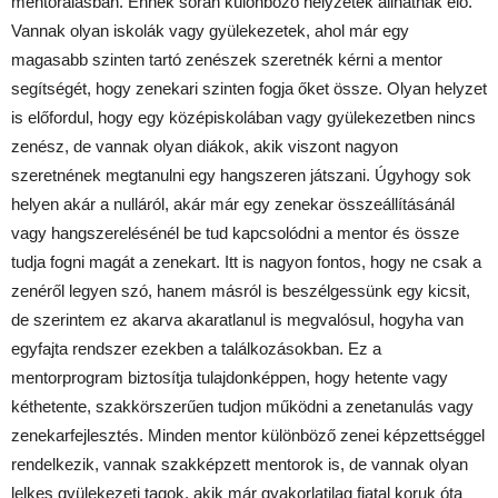
mentorálásban. Ennek során különböző helyzetek állhatnak elő.
Vannak olyan iskolák vagy gyülekezetek, ahol már egy
magasabb szinten tartó zenészek szeretnék kérni a mentor
segítségét, hogy zenekari szinten fogja őket össze. Olyan helyzet
is előfordul, hogy egy középiskolában vagy gyülekezetben nincs
zenész, de vannak olyan diákok, akik viszont nagyon
szeretnének megtanulni egy hangszeren játszani. Úgyhogy sok
helyen akár a nulláról, akár már egy zenekar összeállításánál
vagy hangszerelésénél be tud kapcsolódni a mentor és össze
tudja fogni magát a zenekart. Itt is nagyon fontos, hogy ne csak a
zenéről legyen szó, hanem másról is beszélgessünk egy kicsit,
de szerintem ez akarva akaratlanul is megvalósul, hogyha van
egyfajta rendszer ezekben a találkozásokban. Ez a
mentorprogram biztosítja tulajdonképpen, hogy hetente vagy
kéthetente, szakkörszerűen tudjon működni a zenetanulás vagy
zenekarfejlesztés. Minden mentor különböző zenei képzettséggel
rendelkezik, vannak szakképzett mentorok is, de vannak olyan
lelkes gyülekezeti tagok, akik már gyakorlatilag fiatal koruk óta