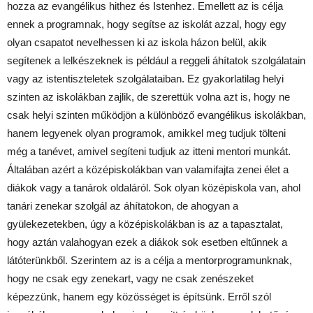
hozza az evangélikus hithez és Istenhez. Emellett az is célja
ennek a programnak, hogy segítse az iskolát azzal, hogy egy
olyan csapatot nevelhessen ki az iskola házon belül, akik
segítenek a lelkészeknek is például a reggeli áhítatok szolgálatain
vagy az istentiszteletek szolgálataiban. Ez gyakorlatilag helyi
szinten az iskolákban zajlik, de szerettük volna azt is, hogy ne
csak helyi szinten működjön a különböző evangélikus iskolákban,
hanem legyenek olyan programok, amikkel meg tudjuk tölteni
még a tanévet, amivel segíteni tudjuk az itteni mentori munkát.
Általában azért a középiskolákban van valamifajta zenei élet a
diákok vagy a tanárok oldaláról. Sok olyan középiskola van, ahol
tanári zenekar szolgál az áhítatokon, de ahogyan a
gyülekezetekben, úgy a középiskolákban is az a tapasztalat,
hogy aztán valahogyan ezek a diákok sok esetben eltűnnek a
látóterünkből. Szerintem az is a célja a mentorprogramunknak,
hogy ne csak egy zenekart, vagy ne csak zenészeket
képezzünk, hanem egy közösséget is építsünk. Erről szól