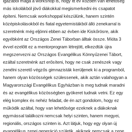
igazából maga a workshop is, hogy itt év közben van lehetőség
más iskolákból jövő diákokkal megismerkedni és csapatot
építeni. Nemcsak workshoppal készülünk, hanem szintén
középiskolásokból és fiatal egyetemistákból álló zenekarral is
szeretnénk még eljönni ebben az évben ide Kiskőrösre, akik
egyébként az Országos Zenei Táborban álltak össze. Mióta 3
évvel ezelőtt ez a mentorprogram létrejött, elkezdtük újra
megszervezni az Országos Evangélikus Könnyűzenei Tábort,
ezáltal szeretnénk azt erősíteni, hogy ne csak zenészek vagy
zenélni szerető végzős gimnazisták kerüljenek ki a programból,
hanem olyan közösségek szülessenek, akik aztán valahogyan a
Magyarországi Evangélikus Egyházban is meg tudnak maradni
és az evangélikus közösségben gyökeret tudnak vetni. Ez egy
elég komplex és nehéz feladat, de én azt gondolom, hogy ez
működik azáltal, hogy van lehetősége ezeknek a diákoknak
egymással találkozni nemcsak helyi szinten, hanem megyei,
regionális, országos szinten is. Azt látjuk, hogy egy olyan új
evangélikus zenei generáció születik, akiknek nemcsak a zene