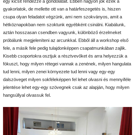
egy kicsit rendezze a gondolatait. Ebben nagyon jók ezek a
gyakorlatok, de mellette ott van a határfeszegetés is, hiszen
csupa olyan feladatot végzünk, ami nem szokványos, amit a
hétköznapokban nem szoktunk egyébként csinálni. Kiabálunk,
aztán hosszasan csendben vagyunk, különböző érzelmeket
próbálunk megjeleníteni az arcunkkal. Ebből áll a workshop első
fele, a másik fele pedig tulajdonképpen csapatmunkában zajlik.
Kisebb csoportokra osztjuk a résztvevőket és arra helyezzük a
fókuszt, hogy milyen rétegei vannak a zenének, milyen hangulata
tud lenni, milyen zenei környezete tud lenni vagy egy-egy
dalszöveget milyen sokféleképpen fel lehet olvasni és mennyiféle
jelentése lehet egy-egy szövegnek csak az alapján, hogy milyen
hangsúllyal olvassuk fel.