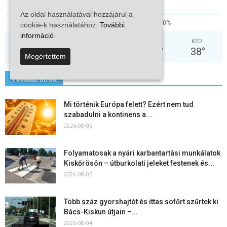
Az oldal használatával hozzájárul a
37%
2.2kmh
0%
cookie-k használatához.
További
információ
PÉN
SZO
VAS
HÉT
KED
36
°
32
°
31
°
34
°
38
°
Megértettem
További hírek
Mi történik Európa felett? Ezért nem tud
szabadulni a kontinens a...
2026-08-05
Folyamatosak a nyári karbantartási munkálatok
Kiskőrösön – útburkolati jeleket festenek és...
2026-08-05
Több száz gyorshajtót és ittas sofőrt szűrtek ki
Bács-Kiskun útjain –...
2026-08-04