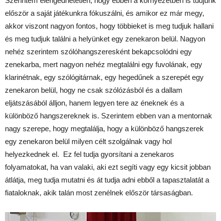
Szerintem elengedhetetlen, hogy ebben a környezetben is tudjunk
először a saját játékunkra fókuszálni, és amikor ez már megy,
akkor viszont nagyon fontos, hogy többieket is meg tudjuk hallani
és meg tudjuk találni a helyünket egy zenekaron belül. Nagyon
nehéz szerintem szólóhangszeresként bekapcsolódni egy
zenekarba, mert nagyon nehéz megtalálni egy fuvolának, egy
klarinétnak, egy szólógitárnak, egy hegedűnek a szerepét egy
zenekaron belül, hogy ne csak szólózásból és a dallam
eljátszásából álljon, hanem legyen tere az éneknek és a
különböző hangszereknek is. Szerintem ebben van a mentornak
nagy szerepe, hogy megtalálja, hogy a különböző hangszerek
egy zenekaron belül milyen célt szolgálnak vagy hol
helyezkednek el. Ez fel tudja gyorsítani a zenekaros
folyamatokat, ha van valaki, aki ezt segíti vagy egy kicsit jobban
átlátja, meg tudja mutatni és át tudja adni ebből a tapasztalatát a
fiataloknak, akik talán most zenélnek először társaságban.