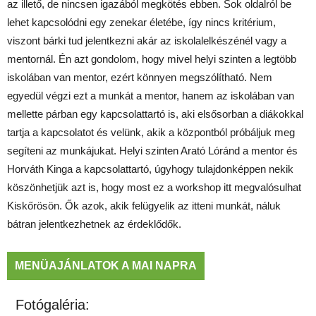
az illető, de nincsen igazából megkötés ebben. Sok oldalról be
lehet kapcsolódni egy zenekar életébe, így nincs kritérium,
viszont bárki tud jelentkezni akár az iskolalelkészénél vagy a
mentornál. Én azt gondolom, hogy mivel helyi szinten a legtöbb
iskolában van mentor, ezért könnyen megszólítható. Nem
egyedül végzi ezt a munkát a mentor, hanem az iskolában van
mellette párban egy kapcsolattartó is, aki elsősorban a diákokkal
tartja a kapcsolatot és velünk, akik a központból próbáljuk meg
segíteni az munkájukat. Helyi szinten Arató Lóránd a mentor és
Horváth Kinga a kapcsolattartó, úgyhogy tulajdonképpen nekik
köszönhetjük azt is, hogy most ez a workshop itt megvalósulhat
Kiskőrösön. Ők azok, akik felügyelik az itteni munkát, náluk
bátran jelentkezhetnek az érdeklődők.
MENÜAJÁNLATOK A MAI NAPRA
Fotógaléria: