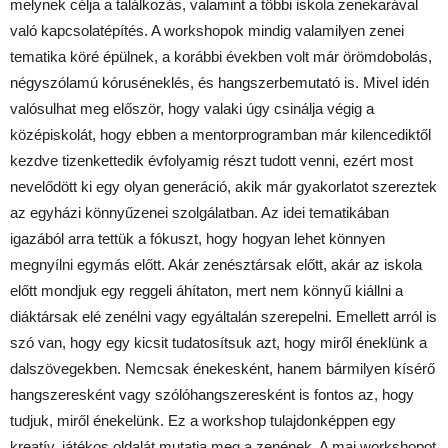
melynek célja a találkozás, valamint a többi iskola zenekarával
való kapcsolatépítés. A workshopok mindig valamilyen zenei
tematika köré épülnek, a korábbi években volt már örömdobolás,
négyszólamú kóruséneklés, és hangszerbemutató is. Mivel idén
valósulhat meg először, hogy valaki úgy csinálja végig a
középiskolát, hogy ebben a mentorprogramban már kilencediktől
kezdve tizenkettedik évfolyamig részt tudott venni, ezért most
nevelődött ki egy olyan generáció, akik már gyakorlatot szereztek
az egyházi könnyűzenei szolgálatban. Az idei tematikában
igazából arra tettük a fókuszt, hogy hogyan lehet könnyen
megnyílni egymás előtt. Akár zenésztársak előtt, akár az iskola
előtt mondjuk egy reggeli áhítaton, mert nem könnyű kiállni a
diáktársak elé zenélni vagy egyáltalán szerepelni. Emellett arról is
szó van, hogy egy kicsit tudatosítsuk azt, hogy miről éneklünk a
dalszövegekben. Nemcsak énekesként, hanem bármilyen kísérő
hangszeresként vagy szólóhangszeresként is fontos az, hogy
tudjuk, miről énekelünk. Ez a workshop tulajdonképpen egy
kreatív, játékos oldalát mutatja meg a zenének. A mai workshopot