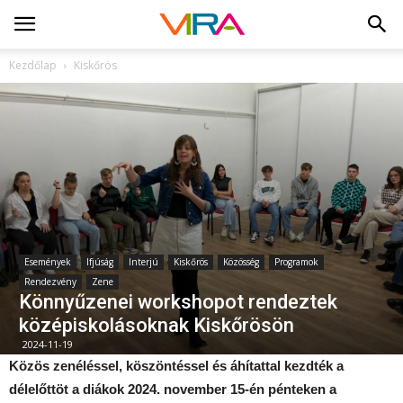
Kezdőlap
Kiskőrös
Események
Ifjúság
Interjú
Kiskőrös
Közösség
Programok
Rendezvény
Zene
Könnyűzenei workshopot rendeztek
középiskolásoknak Kiskőrösön
2024-11-19
Közös zenéléssel, köszöntéssel és áhítattal kezdték a
délelőttöt a diákok 2024. november 15-én pénteken a