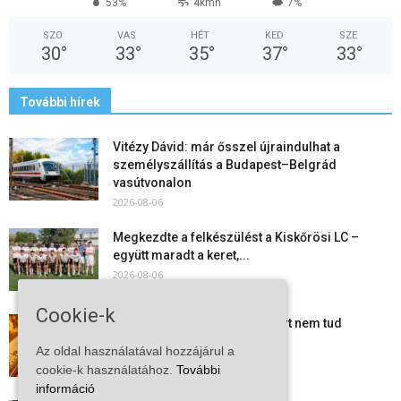
53%
4kmh
7%
SZO
VAS
HÉT
KED
SZE
30
°
33
°
35
°
37
°
33
°
További hírek
Vitézy Dávid: már ősszel újraindulhat a
személyszállítás a Budapest–Belgrád
vasútvonalon
2026-08-06
Megkezdte a felkészülést a Kiskőrösi LC –
együtt maradt a keret,...
2026-08-06
Cookie-k
Mi történik Európa felett? Ezért nem tud
szabadulni a kontinens a...
Az oldal használatával hozzájárul a
2026-08-05
cookie-k használatához.
További
információ