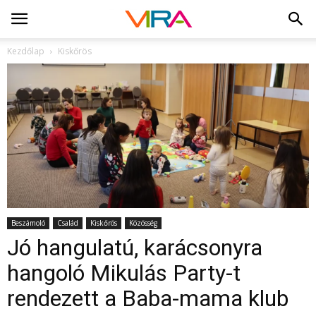
Kezdőlap
Kiskőrös
Beszámoló
Család
Kiskőrös
Közösség
Jó hangulatú, karácsonyra
hangoló Mikulás Party-t
rendezett a Baba-mama klub