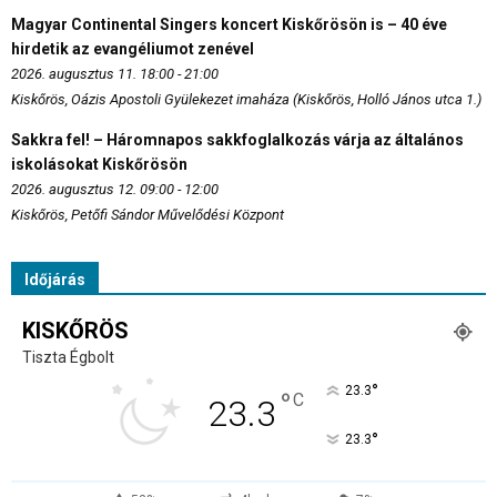
Magyar Continental Singers koncert Kiskőrösön is – 40 éve
hirdetik az evangéliumot zenével
2026. augusztus 11. 18:00 - 21:00
Kiskőrös, Oázis Apostoli Gyülekezet imaháza (Kiskőrös, Holló János utca 1.)
Sakkra fel! – Háromnapos sakkfoglalkozás várja az általános
iskolásokat Kiskőrösön
2026. augusztus 12. 09:00 - 12:00
Kiskőrös, Petőfi Sándor Művelődési Központ
Időjárás
KISKŐRÖS
Tiszta Égbolt
°
23.3
°
C
23.3
°
23.3