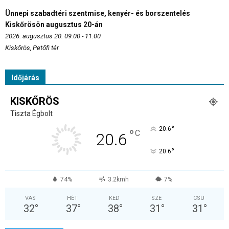
Ünnepi szabadtéri szentmise, kenyér- és borszentelés
Kiskőrösön augusztus 20-án
2026. augusztus 20. 09:00 - 11:00
Kiskőrös, Petőfi tér
Időjárás
KISKŐRÖS
Tiszta Égbolt
°
20.6
°
C
20.6
°
20.6
74%
3.2kmh
7%
VAS
HÉT
KED
SZE
CSÜ
32
°
37
°
38
°
31
°
31
°