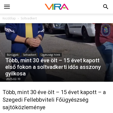
Kezdőlap
Soltvadkert
Bűnügyek
Soltvadkert
Ügyészségi hírek
Több, mint 30 éve ölt – 15 évet kapott
első fokon a soltvadkerti idős asszony
gyilkosa
2025-02-10
Több, mint 30 éve ölt – 15 évet kapott – a
Szegedi Fellebbviteli Főügyészség
sajtóközleménye