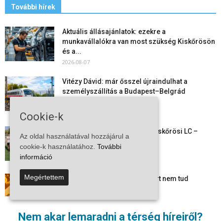
További hírek
Aktuális állásajánlatok: ezekre a
munkavállalókra van most szükség Kiskőrösön
és a...
2026-08-07
Vitézy Dávid: már ősszel újraindulhat a
személyszállítás a Budapest–Belgrád
vasútvonalon
2026-08-06
Cookie-k
Megkezdte a felkészülést a Kiskőrösi LC –
Az oldal használatával hozzájárul a
együtt maradt a keret,...
cookie-k használatához.
További
2026-08-06
információ
Megértettem
Mi történik Európa felett? Ezért nem tud
szabadulni a kontinens a...
2026-08-05
Nem akar lemaradni a térség híreiről?