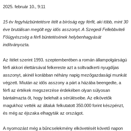
2025. február 10., 9:11
15 év fegyházbüntetésre ítélt a bíróság egy férfit
, aki több, mint 30
éve brutálisan megölt egy idős asszonyt. A
Szegedi Fellebbviteli
Főügyészség a férfi büntetésének helybenhagyását
indítványozta.
Az ítélet szerint 1993. szeptemberében a román állampolgárságú
férfi akkori élettársával felkereste azt a soltvadkerti nyugdíjas
asszonyt, akinél korábban néhány napig mezőgazdasági munkát
végzett. Miután az idős asszony a párt a házába beengedte, a
férfi az értékek megszerzése érdekében olyan súlyosan
bántalmazta őt, hogy belehalt a sérüléseibe. Az elkövetők
magukhoz vették az általuk felkutatott 350.000 forint készpénzt,
és még az éjszaka elhagyták az országot.
A nyomozást még a bűncselekmény elkövetését követő napon