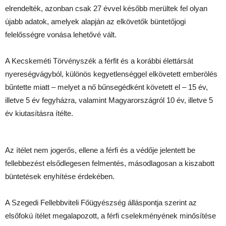
elrendelték, azonban csak 27 évvel később merültek fel olyan
újabb adatok, amelyek alapján az elkövetők büntetőjogi
felelősségre vonása lehetővé vált.
A Kecskeméti Törvényszék a férfit és a korábbi élettársát
nyereségvágyból, különös kegyetlenséggel elkövetett emberölés
bűntette miatt – melyet a nő bűnsegédként követett el – 15 év,
illetve 5 év fegyházra, valamint Magyarországról 10 év, illetve 5
év kiutasításra ítélte.
Az ítélet nem jogerős, ellene a férfi és a védője jelentett be
fellebbezést elsődlegesen felmentés, másodlagosan a kiszabott
büntetések enyhítése érdekében.
A Szegedi Fellebbviteli Főügyészség álláspontja szerint az
elsőfokú ítélet megalapozott, a férfi cselekményének minősítése