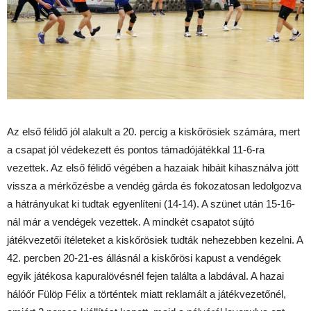
Az első félidő jól alakult a 20. percig a kiskőrösiek számára, mert
a csapat jól védekezett és pontos támadójátékkal 11-6-ra
vezettek. Az első félidő végében a hazaiak hibáit kihasználva jött
vissza a mérkőzésbe a vendég gárda és fokozatosan ledolgozva
a hátrányukat ki tudtak egyenlíteni (14-14). A szünet után 15-16-
nál már a vendégek vezettek. A mindkét csapatot sújtó
játékvezetői ítéleteket a kiskőrösiek tudták nehezebben kezelni. A
42. percben 20-21-es állásnál a kiskőrösi kapust a vendégek
egyik játékosa kapuralövésnél fejen találta a labdával. A hazai
hálóőr Fülöp Félix a történtek miatt reklamált a játékvezetőnél,