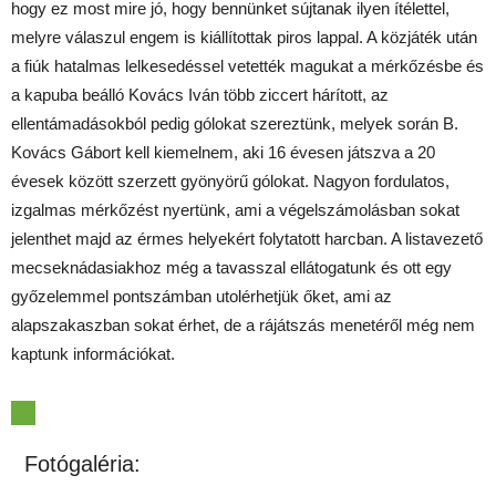
hogy ez most mire jó, hogy bennünket sújtanak ilyen ítélettel,
melyre válaszul engem is kiállítottak piros lappal. A közjáték után
a fiúk hatalmas lelkesedéssel vetették magukat a mérkőzésbe és
a kapuba beálló Kovács Iván több ziccert hárított, az
ellentámadásokból pedig gólokat szereztünk, melyek során B.
Kovács Gábort kell kiemelnem, aki 16 évesen játszva a 20
évesek között szerzett gyönyörű gólokat. Nagyon fordulatos,
izgalmas mérkőzést nyertünk, ami a végelszámolásban sokat
jelenthet majd az érmes helyekért folytatott harcban. A listavezető
mecseknádasiakhoz még a tavasszal ellátogatunk és ott egy
győzelemmel pontszámban utolérhetjük őket, ami az
alapszakaszban sokat érhet, de a rájátszás menetéről még nem
kaptunk információkat.
Fotógaléria: