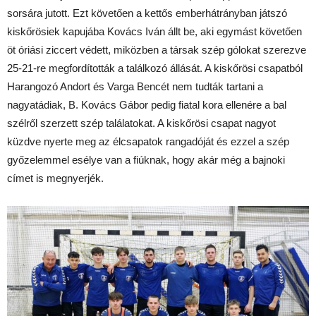
sorsára jutott. Ezt követően a kettős emberhátrányban játszó
kiskőrösiek kapujába Kovács Iván állt be, aki egymást követően
öt óriási ziccert védett, miközben a társak szép gólokat szerezve
25-21-re megfordították a találkozó állását. A kiskőrösi csapatból
Harangozó Andort és Varga Bencét nem tudták tartani a
nagyatádiak, B. Kovács Gábor pedig fiatal kora ellenére a bal
szélről szerzett szép találatokat. A kiskőrösi csapat nagyot
küzdve nyerte meg az élcsapatok rangadóját és ezzel a szép
győzelemmel esélye van a fiúknak, hogy akár még a bajnoki
címet is megnyerjék.