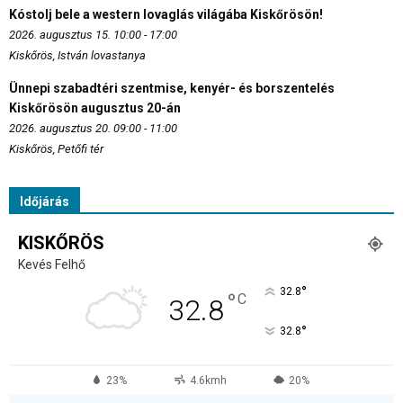
Kóstolj bele a western lovaglás világába Kiskőrösön!
2026. augusztus 15. 10:00 - 17:00
Kiskőrös, István lovastanya
Ünnepi szabadtéri szentmise, kenyér- és borszentelés
Kiskőrösön augusztus 20-án
2026. augusztus 20. 09:00 - 11:00
Kiskőrös, Petőfi tér
Időjárás
KISKŐRÖS
Kevés Felhő
°
32.8
°
C
32.8
°
32.8
23%
4.6kmh
20%