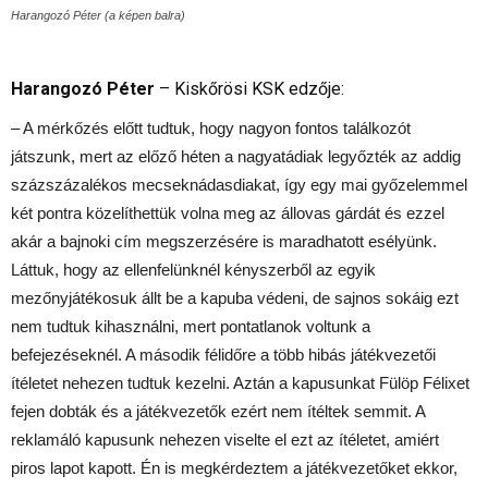
Harangozó Péter (a képen balra)
Harangozó Péter
– Kiskőrösi KSK edzője:
– A mérkőzés előtt tudtuk, hogy nagyon fontos találkozót
játszunk, mert az előző héten a nagyatádiak legyőzték az addig
százszázalékos mecseknádasdiakat, így egy mai győzelemmel
két pontra közelíthettük volna meg az állovas gárdát és ezzel
akár a bajnoki cím megszerzésére is maradhatott esélyünk.
Láttuk, hogy az ellenfelünknél kényszerből az egyik
mezőnyjátékosuk állt be a kapuba védeni, de sajnos sokáig ezt
nem tudtuk kihasználni, mert pontatlanok voltunk a
befejezéseknél. A második félidőre a több hibás játékvezetői
ítéletet nehezen tudtuk kezelni. Aztán a kapusunkat Fülöp Félixet
fejen dobták és a játékvezetők ezért nem ítéltek semmit. A
reklamáló kapusunk nehezen viselte el ezt az ítéletet, amiért
piros lapot kapott. Én is megkérdeztem a játékvezetőket ekkor,