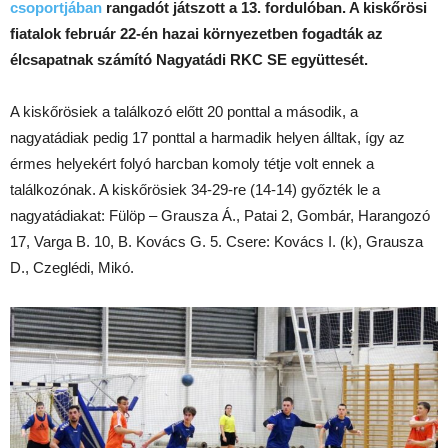
csoportjában
rangadót játszott a 13. fordulóban. A kiskőrösi
fiatalok február 22-én hazai környezetben fogadták az
élcsapatnak számító Nagyatádi RKC SE együttesét.
A kiskőrösiek a találkozó előtt 20 ponttal a második, a
nagyatádiak pedig 17 ponttal a harmadik helyen álltak, így az
érmes helyekért folyó harcban komoly tétje volt ennek a
találkozónak. A kiskőrösiek 34-29-re (14-14) győzték le a
nagyatádiakat: Fülöp – Grausza Á., Patai 2, Gombár, Harangozó
17, Varga B. 10, B. Kovács G. 5. Csere: Kovács I. (k), Grausza
D., Czeglédi, Mikó.