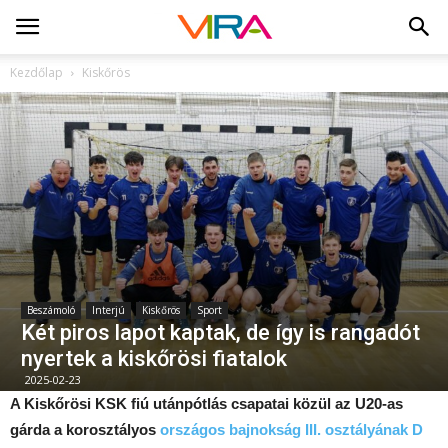
Kezdőlap
Kiskőrös
Beszámoló
Interjú
Kiskőrös
Sport
Két piros lapot kaptak, de így is rangadót
nyertek a kiskőrösi fiatalok
2025-02-23
A Kiskőrösi KSK fiú utánpótlás csapatai közül az U20-as
gárda a korosztályos
országos bajnokság III. osztályának D