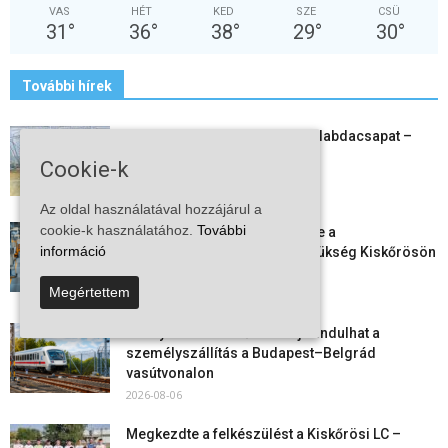
VAS
HÉT
KED
SZE
CSÜ
31
°
36
°
38
°
29
°
30
°
További hírek
Megszűnt a kiskőrösi női kézilabdacsapat –
egy korszak ért véget
Cookie-k
2026-08-08
Az oldal használatával hozzájárul a
cookie-k használatához.
További
Aktuális állásajánlatok: ezekre a
információ
munkavállalókra van most szükség Kiskőrösön
és a...
Megértettem
2026-08-07
Vitézy Dávid: már ősszel újraindulhat a
személyszállítás a Budapest–Belgrád
vasútvonalon
2026-08-06
Megkezdte a felkészülést a Kiskőrösi LC –