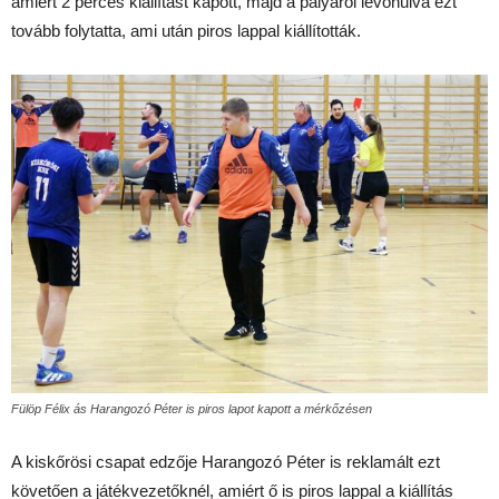
amiért 2 perces kiállítást kapott, majd a pályáról levonulva ezt
tovább folytatta, ami után piros lappal kiállították.
Fülöp Félix ás Harangozó Péter is piros lapot kapott a mérkőzésen
A kiskőrösi csapat edzője Harangozó Péter is reklamált ezt
követően a játékvezetőknél, amiért ő is piros lappal a kiállítás