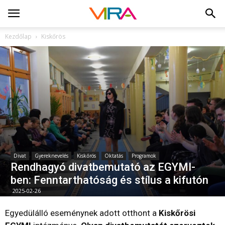
Kezdőlap
Kiskőrös
Divat
Gyereknevelés
Kiskőrös
Oktatás
Programok
Rendhagyó divatbemutató az EGYMI-
ben: Fenntarthatóság és stílus a kifutón
2025-02-26
Egyedülálló eseménynek adott otthont a
Kiskőrösi