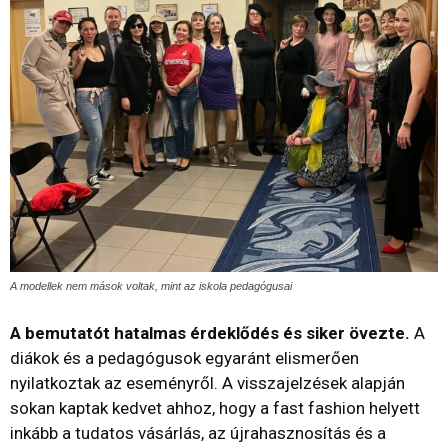
A modellek nem mások voltak, mint az iskola pedagógusai
A bemutatót hatalmas érdeklődés és siker övezte.
A
diákok és a pedagógusok egyaránt elismerően
nyilatkoztak az eseményről. A visszajelzések alapján
sokan kaptak kedvet ahhoz, hogy a fast fashion helyett
inkább a tudatos vásárlás, az újrahasznosítás és a