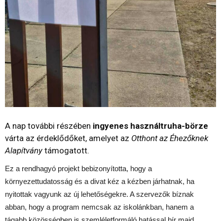
A nap további részében
ingyenes használtruha-börze
várta az érdeklődőket, amelyet az
Otthont az Éhezőknek
Alapítvány
támogatott.
Ez a rendhagyó projekt bebizonyította, hogy a
környezettudatosság és a divat kéz a kézben járhatnak, ha
nyitottak vagyunk az új lehetőségekre. A szervezők bíznak
abban, hogy a program nemcsak az iskolánkban, hanem a
tágabb közösségben is szemléletformáló hatással bír majd.