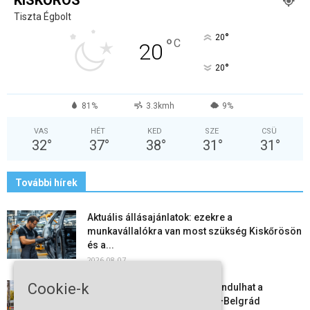
Tiszta Égbolt
°
20
°
C
20
°
20
81%
3.3kmh
9%
VAS
HÉT
KED
SZE
CSÜ
32
°
37
°
38
°
31
°
31
°
További hírek
Aktuális állásajánlatok: ezekre a
munkavállalókra van most szükség Kiskőrösön
és a...
2026-08-07
Cookie-k
Vitézy Dávid: már ősszel újraindulhat a
személyszállítás a Budapest–Belgrád