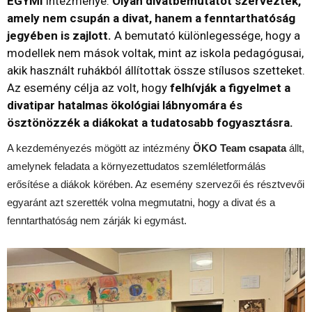
EGYMI
intézménye.
Olyan divatbemutatót szerveztek,
amely nem csupán a divat, hanem a fenntarthatóság
jegyében is zajlott.
A bemutató különlegessége, hogy a
modellek nem mások voltak, mint az iskola pedagógusai,
akik használt ruhákból állítottak össze stílusos szetteket.
Az esemény célja az volt, hogy
felhívják a figyelmet a
divatipar hatalmas ökológiai lábnyomára és
ösztönözzék a diákokat a tudatosabb fogyasztásra.
A kezdeményezés mögött az intézmény
ÖKO Team csapata
állt,
amelynek feladata a környezettudatos szemléletformálás
erősítése a diákok körében. Az esemény szervezői és résztvevői
egyaránt azt szerették volna megmutatni, hogy a divat és a
fenntarthatóság nem zárják ki egymást.