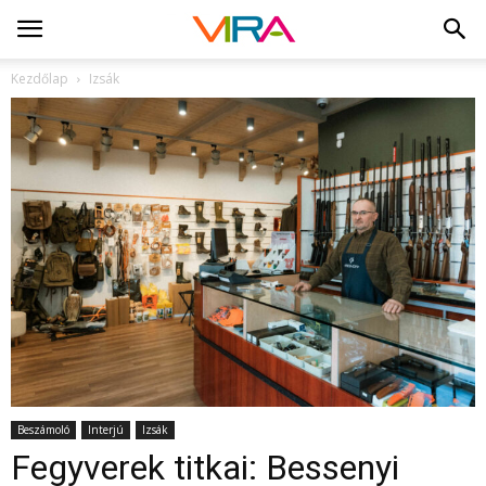
Kezdőlap
Izsák
Beszámoló
Interjú
Izsák
Fegyverek titkai: Bessenyi