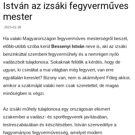
István az izsáki fegyverműves
mester
2025-02-28
Ha valaki Magyarországon fegyverműves mesterségről beszél,
előbb-utóbb szóba kerül
Bessenyi István
neve is, aki az izsáki
benzinkúttal szembeni fegyverműhely és a nemrégen nyíló
vadászbolt tulajdonosa. Sokaknak felötlik a kérdés, hogy de
ugyan, ki csináltat a mai világban még fegyvert, van erre
egyáltalán kereslet? Bizony van, nem is akármilyen! Főleg akkor,
amikor a szakmáját valaki nem csak szeretettel, de magas
minőségben is végzi.
Az izsáki műhely tulajdonosa egy országosan elismert
szakember a vadász- és sportfegyverek javításában,
testreszabásában és készítésében. István szenvedélye a
hagyományos fegyverművesség, amelyet modern