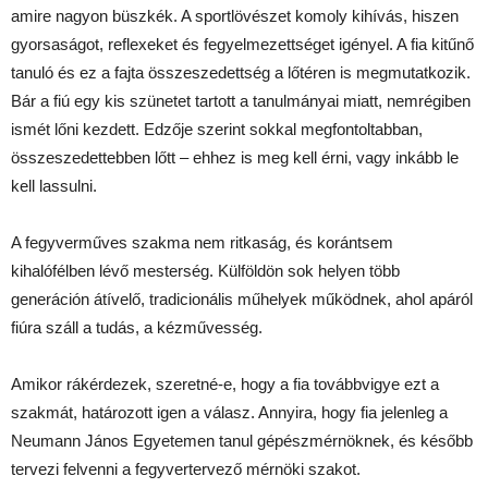
amire nagyon büszkék. A sportlövészet komoly kihívás, hiszen
gyorsaságot, reflexeket és fegyelmezettséget igényel. A fia kitűnő
tanuló és ez a fajta összeszedettség a lőtéren is megmutatkozik.
Bár a fiú egy kis szünetet tartott a tanulmányai miatt, nemrégiben
ismét lőni kezdett. Edzője szerint sokkal megfontoltabban,
összeszedettebben lőtt – ehhez is meg kell érni, vagy inkább le
kell lassulni.
A fegyverműves szakma nem ritkaság, és korántsem
kihalófélben lévő mesterség. Külföldön sok helyen több
generáción átívelő, tradicionális műhelyek működnek, ahol apáról
fiúra száll a tudás, a kézművesség.
Amikor rákérdezek, szeretné-e, hogy a fia továbbvigye ezt a
szakmát, határozott igen a válasz. Annyira, hogy fia jelenleg a
Neumann János Egyetemen tanul gépészmérnöknek, és később
tervezi felvenni a fegyvertervező mérnöki szakot.