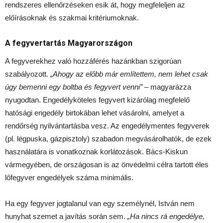
rendszeres ellenőrzéseken esik át, hogy megfeleljen az
előírásoknak és szakmai kritériumoknak.
A fegyvertartás Magyarországon
A fegyverekhez való hozzáférés hazánkban szigorúan
szabályozott.
„Ahogy az előbb már említettem, nem lehet csak
úgy bemenni egy boltba és fegyvert venni”
– magyarázza
nyugodtan. Engedélyköteles fegyvert kizárólag megfelelő
hatósági engedély birtokában lehet vásárolni, amelyet a
rendőrség nyilvántartásba vesz. Az engedélymentes fegyverek
(pl. légpuska, gázpisztoly) szabadon megvásárolhatók, de ezek
használatára is vonatkoznak korlátozások. Bács-Kiskun
vármegyében, de országosan is az önvédelmi célra tartott éles
lőfegyver engedélyek száma minimális.
Ha egy fegyver jogtalanul van egy személynél, István nem
hunyhat szemet a javítás során sem.
„Ha nincs rá engedélye,