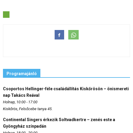
Programajánló
Csoportos Hellinger-féle családállítás Kiskőrösön – önismereti
nap Takács Reával
Holnap, 10:00 - 17:00
Kiskőrös, Felsőcebe tanya 45.
Continental Singers érkezik Soltvadkertre – zenés este a
Gyöngyház színpadán
Holnap, 18:00 - 20:00