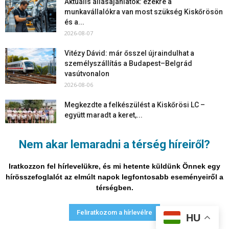
Aktuális állásajánlatok: ezekre a
munkavállalókra van most szükség Kiskőrösön
és a...
2026-08-07
Vitézy Dávid: már ősszel újraindulhat a
személyszállítás a Budapest–Belgrád
vasútvonalon
2026-08-06
Megkezdte a felkészülést a Kiskőrösi LC –
együtt maradt a keret,...
2026-08-06
Nem akar lemaradni a térség híreiről?
Mi történik Európa felett? Ezért nem tud
szabadulni a kontinens a...
Iratkozzon fel hírlevelükre, és mi hetente küldünk Önnek egy
2026-08-05
hírösszefoglalót az elmúlt napok legfontosabb eseményeiről a
térségben.
Adatvédelmi nyilatkozat
Médiaajánlat
Impresszum
Feliratkozom a hírlevélre
HU