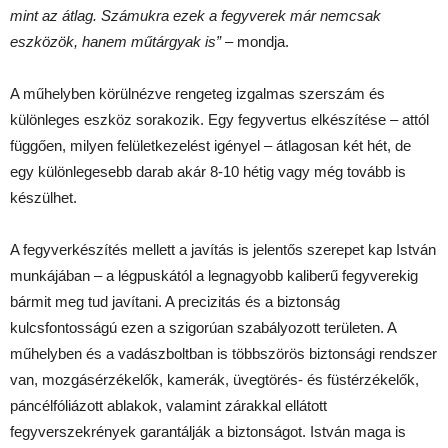
mint az átlag. Számukra ezek a fegyverek már nemcsak
eszközök, hanem műtárgyak is”
– mondja.
A műhelyben körülnézve rengeteg izgalmas szerszám és
különleges eszköz sorakozik. Egy fegyvertus elkészítése – attól
függően, milyen felületkezelést igényel – átlagosan két hét, de
egy különlegesebb darab akár 8-10 hétig vagy még tovább is
készülhet.
A fegyverkészítés mellett a javítás is jelentős szerepet kap István
munkájában – a légpuskától a legnagyobb kaliberű fegyverekig
bármit meg tud javítani. A precizitás és a biztonság
kulcsfontosságú ezen a szigorúan szabályozott területen. A
műhelyben és a vadászboltban is többszörös biztonsági rendszer
van, mozgásérzékelők, kamerák, üvegtörés- és füstérzékelők,
páncélfóliázott ablakok, valamint zárakkal ellátott
fegyverszekrények garantálják a biztonságot. István maga is