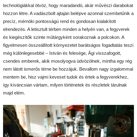
technológiákkal ötvöz, hogy maradandó, akár művészi darabokat
hozzon létre. A vadászbolt ajtaján belépve azonnal szembetűnik a
precíz, mérnöki pontosságú rend és gondosan kialakított
elrendezés. A letisztult térben minden a helyén van, a fegyverek
és kiegészítők szinte műtárgyként sorakoznak a polcokon. A
figyelmesen összeállított környezetet barátságos fogadtatás teszi
még különlegesebbé – István és felesége, Ági visszafogott,
csendes emberek, akik mosolyogva üdvözölnek, mintha egy rég
nem látott ismerős térne be hozzájuk. Bevallom nagy izgalommal
mentem be, hisz vajmi keveset tudok és értek a fegyverekhez,
így kíváncsian vártam, milyen történetek és részletek tárulnak
majd elém.