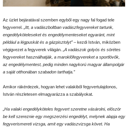
Az üzlet bejáratával szemben egyből egy nagy fal fogad tele
fegyverrel.
„Itt, a vadászboltban vadászfegyvereket tartunk,
engedélyköteleseket és engedélymenteseket egyaránt, mint
például a légpuskát és a gázpisztolyt”
– kezdi István, miközben
végigvezet a fegyverek világán.
„A vadászok golyós és sörétes
fegyvereket használhatják, a maroklőfegyvereket a sportlövők,
az engedélymentest, pedig minden nagykorú magyar állampolgár
a saját otthonában szabadon tarthatja.”
Amikor rákérdezek, hogyan lehet valakiből fegyvertulajdonos,
István részletesen elmagyarázza a szabályokat.
„Ha valaki engedélyköteles fegyvert szeretne vásárolni, először
be kell szereznie egy megszerzési engedélyt, melynek alapja egy
fegyverismereti vizsga, amit egy vadászvizsga követ. Ha