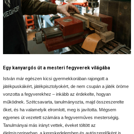
Egy kanyargós út a mesteri fegyverek világába
István már egészen kicsi gyermekkorában rajongott a
játékpuskákért, játékpisztolyokért, de nem csupán a játék öröme
vonzotta a fegyverekhez – inkább az érdekelte, hogyan
működnek. Szétcsavarta, tanulmányozta, majd összeszerelte
őket, és ha valamelyik elromlott, meg is javította. Mégsem
egyenes út vezetett számára a fegyverműves mesterségig.
Tanulmányai más irányt vettek, éveket töltött az
élelmiszeriparban, a kereskedelemben és autószerelőként is