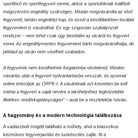
sportlövő és sportfegyvert venne, akkor a sportolóknak kiállított
megszerzési engedély szükséges. Miután megvásárolta az első
fegyverét, tartási engedélyt kap, és ezzel a későbbiekben további
fegyvereket is vásárolhat. Ez egy szigorúan szabályozott
rendszer – nem lehet csak úgy besétálni az utcáról és fegyvert
venni. Az engedélymentes fegyvereket bárki megvásárolhatja, de
például az utcán nem viselheti szabadon.
A fegyverek nem kerülhetnek forgalomba névtelenül. Minden
vásárlás után a fegyvert nyilvántartásba vesszük, és azonnal
online értesítjük az ORFK-t. A vásárlónak ezt követően be kell
íratnia a fegyvert a saját nevére a lakóhelyéhez legközelebbi
illetékes rendőrkapitányságon”
– avat be a részletekbe István.
A hagyomány és a modern technológia találkozása
A vadászbolt mögött található a műhely, ahol a klasszikus
kézműves fegyverjavítás és tuskészítés zajlik. Itt a