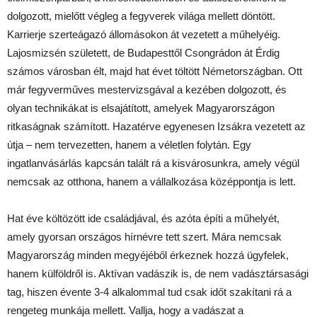
dolgozott, mielőtt végleg a fegyverek világa mellett döntött.
Karrierje szerteágazó állomásokon át vezetett a műhelyéig.
Lajosmizsén született, de Budapesttől Csongrádon át Érdig
számos városban élt, majd hat évet töltött Németországban. Ott
már fegyverműves mestervizsgával a kezében dolgozott, és
olyan technikákat is elsajátított, amelyek Magyarországon
ritkaságnak számított. Hazatérve egyenesen Izsákra vezetett az
útja – nem tervezetten, hanem a véletlen folytán. Egy
ingatlanvásárlás kapcsán talált rá a kisvárosunkra, amely végül
nemcsak az otthona, hanem a vállalkozása középpontja is lett.
Hat éve költözött ide családjával, és azóta építi a műhelyét,
amely gyorsan országos hírnévre tett szert. Mára nemcsak
Magyarország minden megyéjéből érkeznek hozzá ügyfelek,
hanem külföldről is. Aktívan vadászik is, de nem vadásztársasági
tag, hiszen évente 3-4 alkalommal tud csak időt szakítani rá a
rengeteg munkája mellett. Vallja, hogy a vadászat a