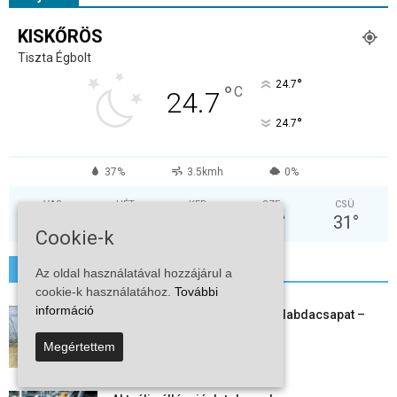
KISKŐRÖS
Tiszta Égbolt
°
24.7
°
C
24.7
°
24.7
37%
3.5kmh
0%
VAS
HÉT
KED
SZE
CSÜ
32
°
37
°
38
°
30
°
31
°
Cookie-k
További hírek
Az oldal használatával hozzájárul a
cookie-k használatához.
További
információ
Megszűnt a kiskőrösi női kézilabdacsapat –
egy korszak ért véget
Megértettem
2026-08-08