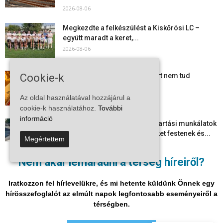
2026-08-06
Megkezdte a felkészülést a Kiskőrösi LC –
együtt maradt a keret,...
2026-08-06
Cookie-k
Mi történik Európa felett? Ezért nem tud
szabadulni a kontinens a...
2026-08-05
Az oldal használatával hozzájárul a
cookie-k használatához.
További
információ
Folyamatosak a nyári karbantartási munkálatok
Kiskőrösön – útburkolati jeleket festenek és...
Megértettem
2026-08-05
Nem akar lemaradni a térség híreiről?
Több száz gyorshajtót és ittas sofőrt szűrtek ki
Bács-Kiskun útjain –...
Iratkozzon fel hírlevelükre, és mi hetente küldünk Önnek egy
2026-08-04
hírösszefoglalót az elmúlt napok legfontosabb eseményeiről a
térségben.