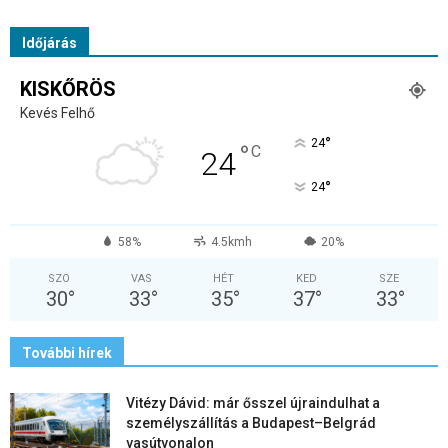
Időjárás
KISKŐRÖS
Kevés Felhő
°
24
°
C
24
°
24
58%
4.5kmh
20%
SZO
VAS
HÉT
KED
SZE
30
°
33
°
35
°
37
°
33
°
További hírek
Vitézy Dávid: már ősszel újraindulhat a
személyszállítás a Budapest–Belgrád
vasútvonalon