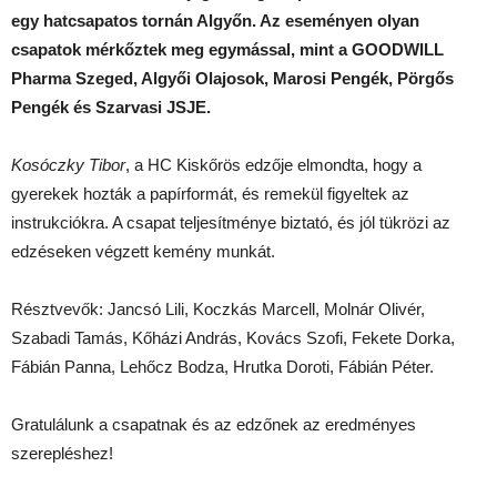
egy hatcsapatos tornán Algyőn. Az eseményen olyan
csapatok mérkőztek meg egymással, mint a GOODWILL
Pharma Szeged, Algyői Olajosok, Marosi Pengék, Pörgős
Pengék és Szarvasi JSJE.
Kosóczky Tibor
, a HC Kiskőrös edzője elmondta, hogy a
gyerekek hozták a papírformát, és remekül figyeltek az
instrukciókra. A csapat teljesítménye biztató, és jól tükrözi az
edzéseken végzett kemény munkát.
Résztvevők: Jancsó Lili, Koczkás Marcell, Molnár Olivér,
Szabadi Tamás, Kőházi András, Kovács Szofi, Fekete Dorka,
Fábián Panna, Lehőcz Bodza, Hrutka Doroti, Fábián Péter.
Gratulálunk a csapatnak és az edzőnek az eredményes
szerepléshez!