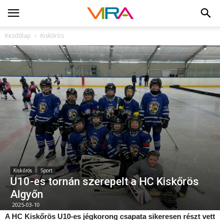
Kezdőlap
Kiskőrös
Kiskőrös
Sport
U10-es tornán szerepelt a HC Kiskőrös
Algyőn
2025-03-10
A HC Kiskőrös U10-es jégkorong csapata sikeresen részt vett