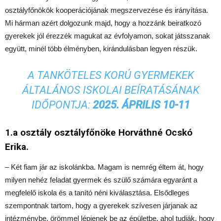
osztályfőnökök kooperációjának megszervezése és irányítása.
Mi hárman azért dolgozunk majd, hogy a hozzánk beiratkozó
gyerekek jól érezzék magukat az évfolyamon, sokat játsszanak
együtt, minél több élményben, kirándulásban legyen részük.
A TANKÖTELES KORÚ GYERMEKEK
ÁLTALÁNOS ISKOLAI BEÍRATÁSÁNAK
IDŐPONTJA:
2025. ÁPRILIS 10-11
1.a osztály osztályfőnöke Horváthné Ocskó
Erika.
– Két fiam jár az iskolánkba. Magam is nemrég éltem át, hogy
milyen nehéz feladat gyermek és szülő számára egyaránt a
megfelelő iskola és a tanító néni kiválasztása. Elsődleges
szempontnak tartom, hogy a gyerekek szívesen járjanak az
intézménybe, örömmel lépjenek be az épületbe, ahol tudják, hogy