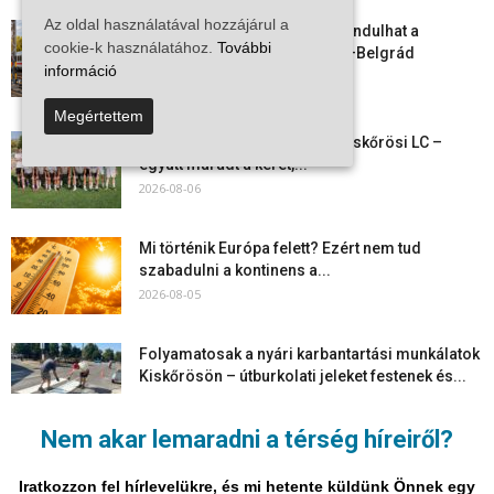
Az oldal használatával hozzájárul a
Vitézy Dávid: már ősszel újraindulhat a
cookie-k használatához.
További
személyszállítás a Budapest–Belgrád
információ
vasútvonalon
2026-08-06
Megértettem
Megkezdte a felkészülést a Kiskőrösi LC –
együtt maradt a keret,...
2026-08-06
Mi történik Európa felett? Ezért nem tud
szabadulni a kontinens a...
2026-08-05
Folyamatosak a nyári karbantartási munkálatok
Kiskőrösön – útburkolati jeleket festenek és...
2026-08-05
Nem akar lemaradni a térség híreiről?
Több száz gyorshajtót és ittas sofőrt szűrtek ki
Bács-Kiskun útjain –...
Iratkozzon fel hírlevelükre, és mi hetente küldünk Önnek egy