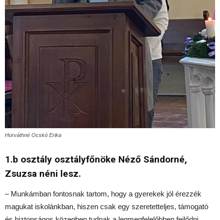
Horváthné Ocskó Erika
1.b osztály osztályfőnöke Néző Sándorné,
Zsuzsa néni lesz.
– Munkámban fontosnak tartom, hogy a gyerekek jól érezzék
magukat iskolánkban, hiszen csak egy szeretetteljes, támogató
és biztonságos közegben tudnak a legmegfelelőbben fejlődni.