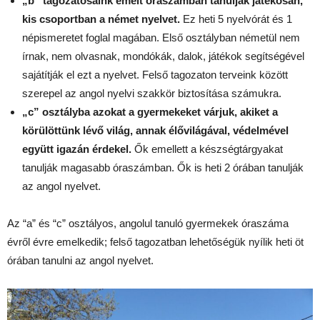
„b” tagozatosaink emelt óraszámban tanulják játékosan,
kis csoportban a német nyelvet.
Ez heti 5 nyelvórát és 1
népismeretet foglal magában. Első osztályban németül nem
írnak, nem olvasnak, mondókák, dalok, játékok segítségével
sajátítják el ezt a nyelvet. Felső tagozaton terveink között
szerepel az angol nyelvi szakkör biztosítása számukra.
„c” osztályba azokat a gyermekeket várjuk, akiket a
körülöttünk lévő világ, annak élővilágával, védelmével
együtt igazán érdekel.
Ők emellett a készségtárgyakat
tanulják magasabb óraszámban. Ők is heti 2 órában tanulják
az angol nyelvet.
Az “a” és “c” osztályos, angolul tanuló gyermekek óraszáma
évről évre emelkedik; felső tagozatban lehetőségük nyílik heti öt
órában tanulni az angol nyelvet.