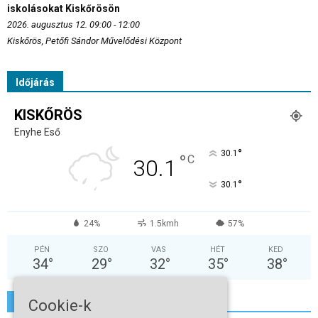
iskolásokat Kiskőrösön
2026. augusztus 12. 09:00 - 12:00
Kiskőrös, Petőfi Sándor Művelődési Központ
Időjárás
KISKŐRÖS
Enyhe Eső
°
30.1
°
C
30.1
°
30.1
24%
1.5kmh
57%
PÉN
SZO
VAS
HÉT
KED
34
°
29
°
32
°
35
°
38
°
További hírek
Cookie-k