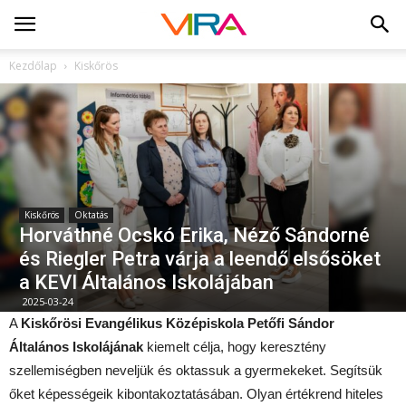
Kezdőlap
Kiskőrös
Kiskőrös
Oktatás
Horváthné Ocskó Erika, Néző Sándorné
és Riegler Petra várja a leendő elsősöket
a KEVI Általános Iskolájában
2025-03-24
A
Kiskőrösi Evangélikus Középiskola Petőfi Sándor
Általános Iskolájának
kiemelt célja, hogy keresztény
szellemiségben neveljük és oktassuk a gyermekeket. Segítsük
őket képességeik kibontakoztatásában. Olyan értékrend hiteles