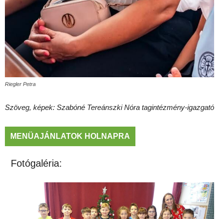
Riegler Petra
Szöveg, képek: Szabóné Tereánszki Nóra tagintézmény-igazgató
MENÜAJÁNLATOK HOLNAPRA
Fotógaléria: