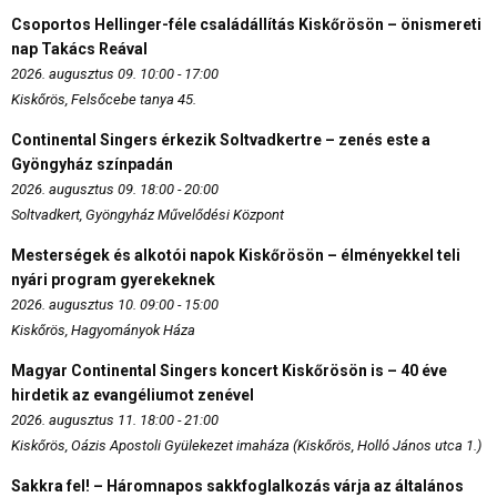
Csoportos Hellinger-féle családállítás Kiskőrösön – önismereti
nap Takács Reával
2026. augusztus 09. 10:00 - 17:00
Kiskőrös, Felsőcebe tanya 45.
Continental Singers érkezik Soltvadkertre – zenés este a
Gyöngyház színpadán
2026. augusztus 09. 18:00 - 20:00
Soltvadkert, Gyöngyház Művelődési Központ
Mesterségek és alkotói napok Kiskőrösön – élményekkel teli
nyári program gyerekeknek
2026. augusztus 10. 09:00 - 15:00
Kiskőrös, Hagyományok Háza
Magyar Continental Singers koncert Kiskőrösön is – 40 éve
hirdetik az evangéliumot zenével
2026. augusztus 11. 18:00 - 21:00
Kiskőrös, Oázis Apostoli Gyülekezet imaháza (Kiskőrös, Holló János utca 1.)
Sakkra fel! – Háromnapos sakkfoglalkozás várja az általános