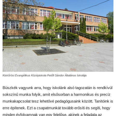
Kiskőrösi Evangélikus Középiskola Petőfi Sándor Általános Iskolája
Büszkék vagyunk arra, hogy iskolánk alsó tagozatán is rendkívül
sokszínű munka folyik, amit elsősorban a harmonikus és precíz
munkakapcsolat tesz lehetővé pedagógusaink között. Tanítóink is
erre építenek. Ezt a csapatmunkát tovább erősíti és segíti, hogy
minden évfolyamnak van egy felelőse, akinek a feladata az