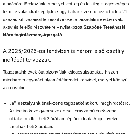
átadására törekszünk, amellyel testileg és lelkileg is egészséges
felnőtté válásukat segítjük és így bátran szembenézhetnek a 21.
század kihívásaival felkészítve őket a társadalmi életben való
aktív és felelős részvételre – nyilatkozott
Szabóné Tereánszki
Nóra tagintézmény-igazgató.
A 2025/2026-os tanévben is három első osztály
indítását tervezzük.
Tagozataink évek óta bizonyítják létjogosultságukat, hiszen
mindhárom egyaránt olyan értékrendet képvisel, mellyel könnyű
azonosulni.
„a” osztályunk ének-zene tagozatként
kerül meghirdetésre.
Az ide iratkozó gyermekek emelt óraszámú ének-zene
oktatás mellett heti 2 órában néptáncolnak. Angol nyelvet
tanulnak heti 2 órában.