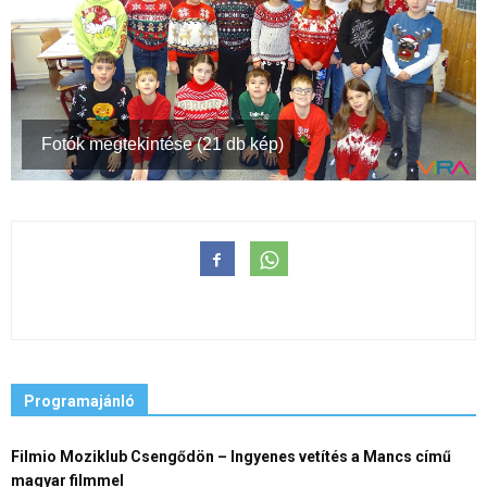
Fotók megtekintése (21 db kép)
Programajánló
Filmio Moziklub Csengődön – Ingyenes vetítés a Mancs című
magyar filmmel