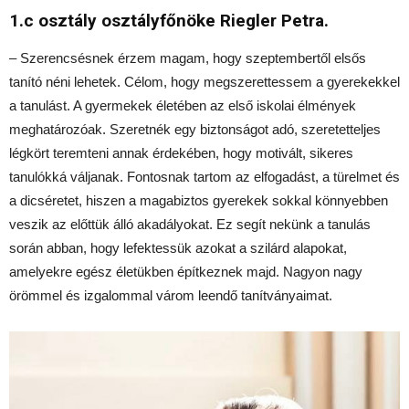
1.c osztály osztályfőnöke Riegler Petra.
– Szerencsésnek érzem magam, hogy szeptembertől elsős
tanító néni lehetek. Célom, hogy megszerettessem a gyerekekkel
a tanulást. A gyermekek életében az első iskolai élmények
meghatározóak. Szeretnék egy biztonságot adó, szeretetteljes
légkört teremteni annak érdekében, hogy motivált, sikeres
tanulókká váljanak. Fontosnak tartom az elfogadást, a türelmet és
a dicséretet, hiszen a magabiztos gyerekek sokkal könnyebben
veszik az előttük álló akadályokat. Ez segít nekünk a tanulás
során abban, hogy lefektessük azokat a szilárd alapokat,
amelyekre egész életükben építkeznek majd. Nagyon nagy
örömmel és izgalommal várom leendő tanítványaimat.