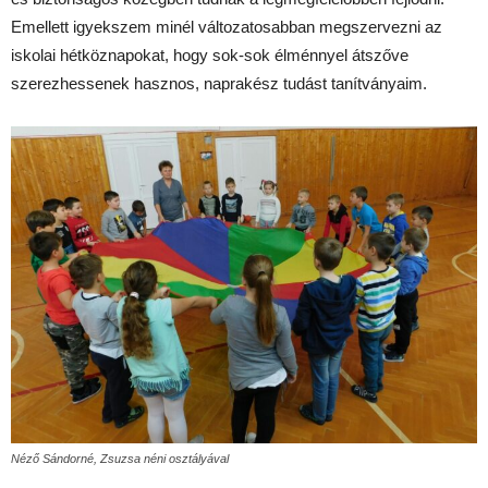
Emellett igyekszem minél változatosabban megszervezni az
iskolai hétköznapokat, hogy sok-sok élménnyel átszőve
szerezhessenek hasznos, naprakész tudást tanítványaim.
Néző Sándorné, Zsuzsa néni osztályával