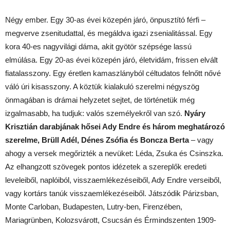
Négy ember. Egy 30-as évei közepén járó, önpusztító férfi –
megverve zsenitudattal, és megáldva igazi zsenialitással. Egy
kora 40-es nagyvilági dáma, akit gyötör szépsége lassú
elmúlása. Egy 20-as évei közepén járó, életvidám, frissen elvált
fiatalasszony. Egy éretlen kamaszlányból céltudatos felnőtt nővé
váló úri kisasszony. A köztük kialakuló szerelmi négyszög
önmagában is drámai helyzetet sejtet, de történetük még
izgalmasabb, ha tudjuk: valós személyekről van szó.
Nyáry
Krisztián darabjának hősei Ady Endre és három meghatározó
szerelme, Brüll Adél, Dénes Zsófia és Boncza Berta
– vagy
ahogy a versek megőrizték a nevüket: Léda, Zsuka és Csinszka.
Az elhangzott szövegek pontos idézetek a szereplők eredeti
leveleiből, naplóiból, visszaemlékezéseiből, Ady Endre verseiből,
vagy kortárs tanúk visszaemlékezéseiből. Játszódik Párizsban,
Monte Carloban, Budapesten, Lutry-ben, Firenzében,
Mariagrünben, Kolozsvárott, Csucsán és Érmindszenten 1909-