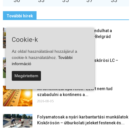
További hírek
Vitézy Dávid: már ősszel újraindulhat a
személyszállítás a Budapest–Belgrád
Cookie-k
vasútvonalon
2026-08-06
Az oldal használatával hozzájárul a
cookie-k használatához.
További
Megkezdte a felkészülést a Kiskőrösi LC –
információ
együtt maradt a keret,...
2026-08-06
Megértettem
Mi történik Európa felett? Ezért nem tud
szabadulni a kontinens a...
2026-08-05
Folyamatosak a nyári karbantartási munkálatok
Kiskőrösön – útburkolati jeleket festenek és...
2026-08-05