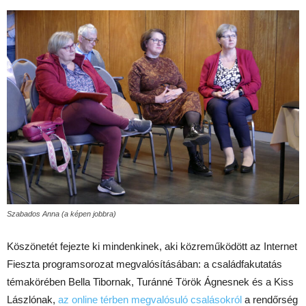
Szabados Anna (a képen jobbra)
Köszönetét fejezte ki mindenkinek, aki közreműködött az Internet
Fieszta programsorozat megvalósításában: a családfakutatás
témakörében Bella Tibornak, Turánné Török Ágnesnek és a Kiss
Lászlónak,
az online térben megvalósuló csalásokról
a rendőrség