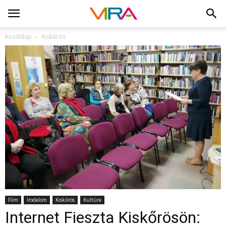
Kezdőlap
Kiskőrös
Film
Irodalom
Kiskőrös
Kultúra
Internet Fieszta Kiskőrösön: