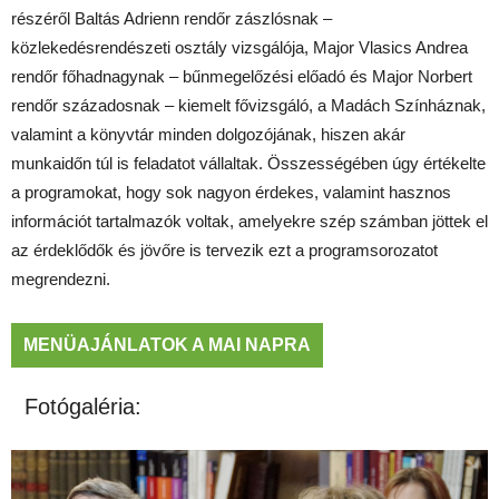
részéről Baltás Adrienn rendőr zászlósnak –
közlekedésrendészeti osztály vizsgálója, Major Vlasics Andrea
rendőr főhadnagynak – bűnmegelőzési előadó és Major Norbert
rendőr századosnak – kiemelt fővizsgáló, a Madách Színháznak,
valamint a könyvtár minden dolgozójának, hiszen akár
munkaidőn túl is feladatot vállaltak. Összességében úgy értékelte
a programokat, hogy sok nagyon érdekes, valamint hasznos
információt tartalmazók voltak, amelyekre szép számban jöttek el
az érdeklődők és jövőre is tervezik ezt a programsorozatot
megrendezni.
MENÜAJÁNLATOK A MAI NAPRA
Fotógaléria: