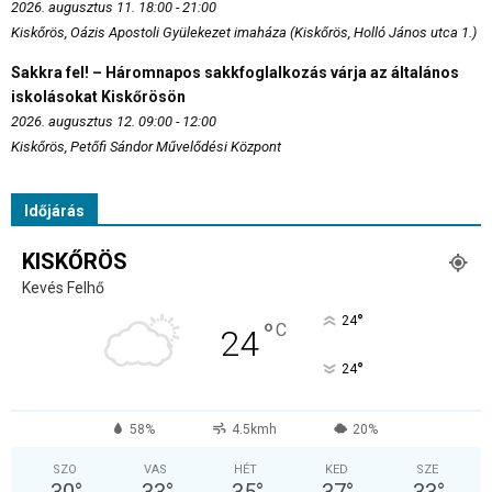
2026. augusztus 11. 18:00 - 21:00
Kiskőrös, Oázis Apostoli Gyülekezet imaháza (Kiskőrös, Holló János utca 1.)
Sakkra fel! – Háromnapos sakkfoglalkozás várja az általános
iskolásokat Kiskőrösön
2026. augusztus 12. 09:00 - 12:00
Kiskőrös, Petőfi Sándor Művelődési Központ
Időjárás
KISKŐRÖS
Kevés Felhő
°
24
°
C
24
°
24
58%
4.5kmh
20%
SZO
VAS
HÉT
KED
SZE
30
°
33
°
35
°
37
°
33
°