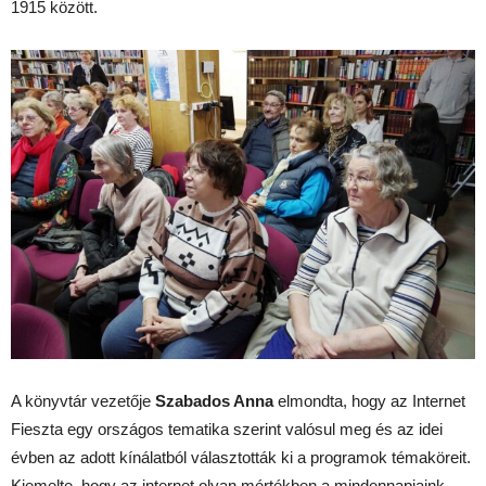
1915 között.
A könyvtár vezetője
Szabados Anna
elmondta, hogy az Internet
Fieszta egy országos tematika szerint valósul meg és az idei
évben az adott kínálatból választották ki a programok témaköreit.
Kiemelte, hogy az internet olyan mértékben a mindennapjaink