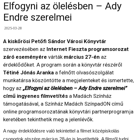
Elfogyni az ölelésben – Ady
Endre szerelmei
2025-03-28
A kiskőrösi Petőfi Sándor Városi Könyvtár
szervezésében az
Internet Fieszta programsorozat
záró eseményére
várták
március 27-én
az
érdeklődőket. A program során a könyvtár részéről
Tétiné Jónás Aranka
a felnőtt olvasószolgálat
munkatársa köszöntötte a megjelenteket és ismertette,
hogy az
„Elfogyni az ölelésben – Ady Endre szerelmei”
című ingyenes filmvetítés
a Madách Színház
támogatásával, a Színház Madách SzínpadON című
online programsorozatának könyvtári partnerprogramja
keretében tekinthetik meg a jelenlévők.
A nagy érdeklődésre való tekintettel a filmet középiskolás
csoportok részére március 28-án is levetítették. A filmről tudni