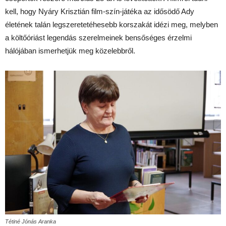
kell, hogy Nyáry Krisztián film-szín-játéka az idősödő Ady
életének talán legszeretetéhesebb korszakát idézi meg, melyben
a költőóriást legendás szerelmeinek bensőséges érzelmi
hálójában ismerhetjük meg közelebbről.
Tétiné Jónás Aranka