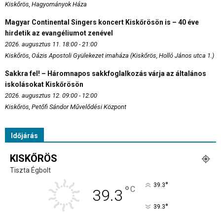
Kiskőrös, Hagyományok Háza
Magyar Continental Singers koncert Kiskőrösön is – 40 éve
hirdetik az evangéliumot zenével
2026. augusztus 11. 18:00 - 21:00
Kiskőrös, Oázis Apostoli Gyülekezet imaháza (Kiskőrös, Holló János utca 1.)
Sakkra fel! – Háromnapos sakkfoglalkozás várja az általános
iskolásokat Kiskőrösön
2026. augusztus 12. 09:00 - 12:00
Kiskőrös, Petőfi Sándor Művelődési Központ
Időjárás
KISKŐRÖS
Tiszta Égbolt
°
39.3
°
C
39.3
°
39.3