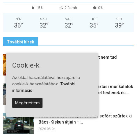
15%
2.3kmh
0%
PÉN
SZO
VAS
HÉT
KED
36
°
32
°
32
°
35
°
39
°
További hírek
Mi történik Európa felett? Ezért nem tud
szabadulni a kontinens a...
Cookie-k
2026-08-05
Az oldal használatával hozzájárul a
cookie-k használatához.
További
Folyamatosak a nyári karbantartási munkálatok
információ
Kiskőrösön – útburkolati jeleket festenek és...
2026-08-05
Megértettem
Több száz gyorshajtót és ittas sofőrt szűrtek ki
Bács-Kiskun útjain –...
2026-08-04