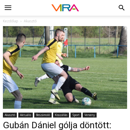
Kezdőlap
Akasztó
Akasztó
Aktuális
Beszámoló
Kisszállás
Sport
Verseny
Gubán Dániel gólja döntött: