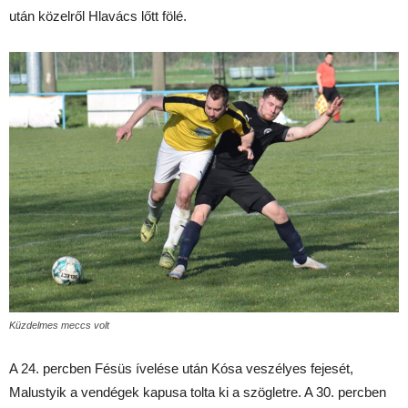
után közelről Hlavács lőtt fölé.
Küzdelmes meccs volt
A 24. percben Fésüs ívelése után Kósa veszélyes fejesét,
Malustyik a vendégek kapusa tolta ki a szögletre. A 30. percben