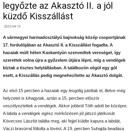
legyőzte az Akasztó II. a jól
küzdő Kisszállást
2025-04-13
A vármegyei harmadosztályú bajnokság közép csoportjának
17. fordulójában az Akasztó II. a Kisszállást fogadta. A
hazaiak múlt héten Kaskantyún szenvedtek vereséget, így
szerettek volna újra a győzelem útjára lépni, míg a vendégek
bíztak a tisztes helytállásban. A találkozón végül egy gól
esett, a Kisszállás pedig megnehezítette az Akasztó dolgát.
Az első 15 percben a hazaiak egy lesgólig jutottak el, illetve még
helyzetet is kihagytak, aztán a 15. percben először
veszélyeztettek a vendégek. Akkor jobbról Tóth adott be középre.
A labda a vendégek egész mérkőzésen jól játszó játékosát
Kövecses Lászlót találta meg, aki fejjel küldte kapura a labdát,
Váczi bravúrral föltolta a lövést. A 19. percben Suhajda beadása