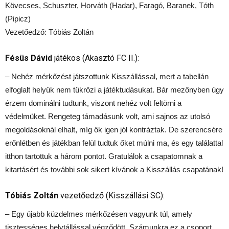
Kövecses, Schuszter, Horváth (Hadar), Faragó, Baranek, Tóth
(Pipicz)
Vezetőedző: Tóbiás Zoltán
Fésüs Dávid
játékos (Akasztó FC II.):
– Nehéz mérkőzést játszottunk Kisszállással, mert a tabellán
elfoglalt helyük nem tükrözi a játéktudásukat. Bár mezőnyben úgy
érzem dominálni tudtunk, viszont nehéz volt feltörni a
védelmüket. Rengeteg támadásunk volt, ami sajnos az utolsó
megoldásoknál elhalt, míg ők igen jól kontráztak. De szerencsére
erőnlétben és játékban felül tudtuk őket múlni ma, és egy találattal
itthon tartottuk a három pontot. Gratulálok a csapatomnak a
kitartásért és további sok sikert kívánok a Kisszállás csapatának!
Tóbiás Zoltán
vezetőedző (Kisszállási SC):
– Egy újabb küzdelmes mérkőzésen vagyunk túl, amely
tisztességes helytállással végződött. Számunkra ez a csoport