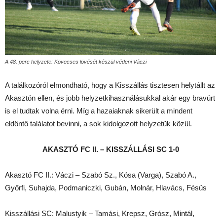
A 48. perc helyzete: Kövecses lövését készül védeni Váczi
A találkozóról elmondható, hogy a Kisszállás tisztesen helytállt az
Akasztón ellen, és jobb helyzetkihasználásukkal akár egy bravúrt
is el tudtak volna érni. Míg a hazaiaknak sikerült a mindent
eldöntő találatot bevinni, a sok kidolgozott helyzetük közül.
AKASZTÓ FC II. – KISSZÁLLÁSI SC 1-0
Akasztó FC II.: Váczi – Szabó Sz., Kósa (Varga), Szabó A.,
Győrfi, Suhajda, Podmaniczki, Gubán, Molnár, Hlavács, Fésüs
Kisszállási SC: Malustyik – Tamási, Krepsz, Grósz, Mintál,