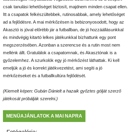
csak tanulási lehetőséget biztosít, majdnem minden csapat ellen.
Itt a csapatok felkészültebbek, rutinosabbak, amely lehetőséget
ad a fejlődésre. A mai mérkőzésen is bebizonyosodott, hogy az
Akasztó is jóval előrébb jár a futballban, de jó hozzáállásunkkal
és mindvégig kitartó lelkes játékunkkal bízhattunk egy pont
megszerzésében. Azonban a szerencse és a rutin most nem
mellénk állt. Gratulálok a csapatomnak, és Akasztónak is a
győzelemhez. A szurkolók egy jó mérkőzést láthattak. Ki kell
emeljük a jó és korrekt játékvezetést, ami segíti a jó
mérkőzéseket és a futballkultúra fejlődését.
(Kiemelt képen: Gubán Dánielt a hazaik győztes gólját szerző
játékosát próbálják szerelni.)
MENÜAJÁNLATOK A MAI NAPRA