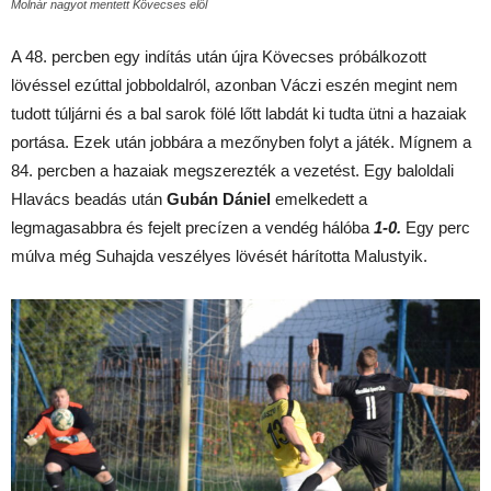
Molnár nagyot mentett Kövecses elől
A 48. percben egy indítás után újra Kövecses próbálkozott
lövéssel ezúttal jobboldalról, azonban Váczi eszén megint nem
tudott túljárni és a bal sarok fölé lőtt labdát ki tudta ütni a hazaiak
portása. Ezek után jobbára a mezőnyben folyt a játék. Mígnem a
84. percben a hazaiak megszerezték a vezetést. Egy baloldali
Hlavács beadás után
Gubán Dániel
emelkedett a
legmagasabbra és fejelt precízen a vendég hálóba
1-0.
Egy perc
múlva még Suhajda veszélyes lövését hárította Malustyik.