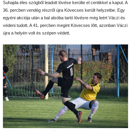
Suhajda éles szögből leadott lövése kerülte el centikkel a kaput. A
36. percben vendég részről újra Kövecses került helyzetbe. Egy
egyéni akciója után a bal alsóba tartó lövésre még leért Váczi és
védeni tudott. A 41. percben megint Kövecses lőtt, azonban Váczi
újra a helyén volt és szépen védett.