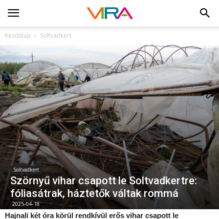
Kezdőlap
Soltvadkert
Soltvadkert
Szörnyű vihar csapott le Soltvadkertre:
fóliasátrak, háztetők váltak rommá
2025-04-18
Hajnali két óra körül rendkívül erős vihar csapott le