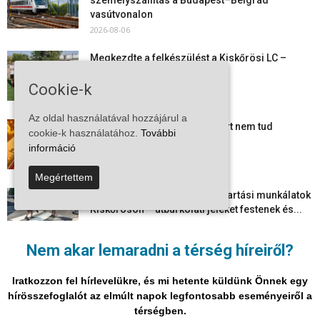
vasútvonalon
2026-08-06
Megkezdte a felkészülést a Kiskőrösi LC –
együtt maradt a keret,...
Cookie-k
2026-08-06
Az oldal használatával hozzájárul a
Mi történik Európa felett? Ezért nem tud
cookie-k használatához.
További
szabadulni a kontinens a...
információ
2026-08-05
Megértettem
Folyamatosak a nyári karbantartási munkálatok
Kiskőrösön – útburkolati jeleket festenek és...
2026-08-05
Nem akar lemaradni a térség híreiről?
Több száz gyorshajtót és ittas sofőrt szűrtek ki
Bács-Kiskun útjain –...
Iratkozzon fel hírlevelükre, és mi hetente küldünk Önnek egy
2026-08-04
hírösszefoglalót az elmúlt napok legfontosabb eseményeiről a
térségben.