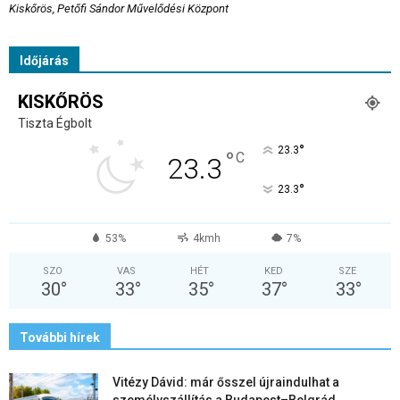
Kiskőrös, Petőfi Sándor Művelődési Központ
Időjárás
KISKŐRÖS
Tiszta Égbolt
°
23.3
°
C
23.3
°
23.3
53%
4kmh
7%
SZO
VAS
HÉT
KED
SZE
30
°
33
°
35
°
37
°
33
°
További hírek
Vitézy Dávid: már ősszel újraindulhat a
személyszállítás a Budapest–Belgrád