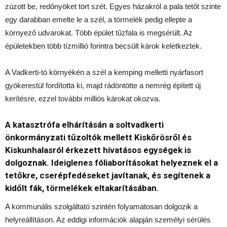
zúzott be, redőnyöket tört szét. Egyes házakról a pala tetőt szinte
egy darabban emelte le a szél, a törmelék pedig ellepte a
környező udvarokat. Több épület tűzfala is megsérült. Az
épületekben több tízmillió forintra becsült károk keletkeztek.
A Vadkerti-tó környékén a szél a kemping melletti nyárfasort
gyökerestül fordította ki, majd rádöntötte a nemrég épített új
kerítésre, ezzel további milliós károkat okozva.
A katasztrófa elhárításán a soltvadkerti
önkormányzati tűzoltók mellett Kiskőrösről és
Kiskunhalasról érkezett hivatásos egységek is
dolgoznak. Ideiglenes fóliaborításokat helyeznek el a
tetőkre, cserépfedéseket javítanak, és segítenek a
kidőlt fák, törmelékek eltakarításában.
A kommunális szolgáltató szintén folyamatosan dolgozik a
helyreállításon. Az eddigi információk alapján személyi sérülés