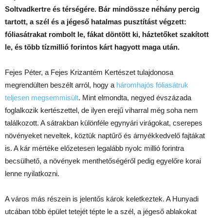
Soltvadkertre és térségére. Bár mindössze néhány percig
tartott, a szél és a jégeső hatalmas pusztítást végzett:
fóliasátrakat rombolt le, fákat döntött ki, háztetőket szakított
le, és több tízmillió forintos kárt hagyott maga után.
Fejes Péter, a Fejes Krizantém Kertészet tulajdonosa
megrendülten beszélt arról, hogy a
háromhajós fóliasátruk
teljesen megsemmisült
. Mint elmondta, negyed évszázada
foglalkozik kertészettel, de ilyen erejű viharral még soha nem
találkozott. A sátrakban különféle egynyári virágokat, cserepes
növényeket neveltek, köztük naptűrő és árnyékkedvelő fajtákat
is. A kár mértéke előzetesen legalább nyolc millió forintra
becsülhető, a növények menthetőségéről pedig egyelőre korai
lenne nyilatkozni.
A város más részein is jelentős károk keletkeztek. A Hunyadi
utcában több épület tetejét tépte le a szél, a jégeső ablakokat