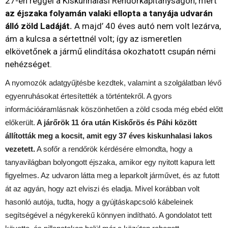
27-én reggel a Kiskunhalasi Rendőrkapitányságon, mert
az éjszaka folyamán valaki ellopta a tanyája udvarán
álló zöld Ladáját.
A majd’ 40 éves autó nem volt lezárva,
ám a kulcsa a sértettnél volt; így az ismeretlen
elkövetőnek a jármű elindítása okozhatott csupán némi
nehézséget.
A nyomozók adatgyűjtésbe kezdtek, valamint a szolgálatban lévő
egyenruhásokat értesítették a történtekről. A gyors
információáramlásnak köszönhetően a zöld csoda még ebéd előtt
előkerült.
A járőrök 11 óra után Kiskőrös és Páhi között
állították meg a kocsit, amit egy 37 éves kiskunhalasi lakos
vezetett.
A sofőr a rendőrök kérdésére elmondta, hogy a
tanyavilágban bolyongott éjszaka, amikor egy nyitott kapura lett
figyelmes. Az udvaron látta meg a leparkolt járművet, és az futott
át az agyán, hogy azt elviszi és eladja. Mivel korábban volt
hasonló autója, tudta, hogy a gyújtáskapcsoló kábeleinek
segítségével a négykerekű könnyen indítható. A gondolatot tett