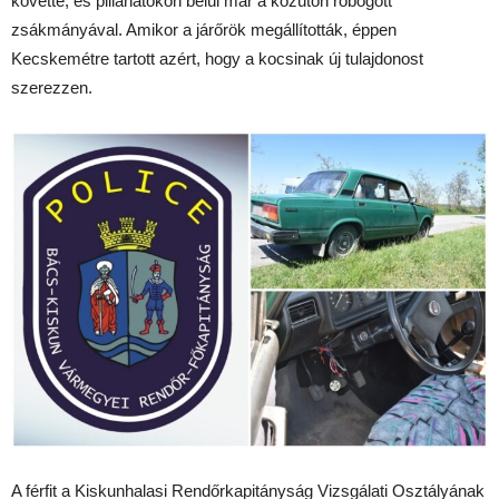
követte, és pillanatokon belül már a közúton robogott
zsákmányával. Amikor a járőrök megállították, éppen
Kecskemétre tartott azért, hogy a kocsinak új tulajdonost
szerezzen.
A férfit a Kiskunhalasi Rendőrkapitányság Vizsgálati Osztályának