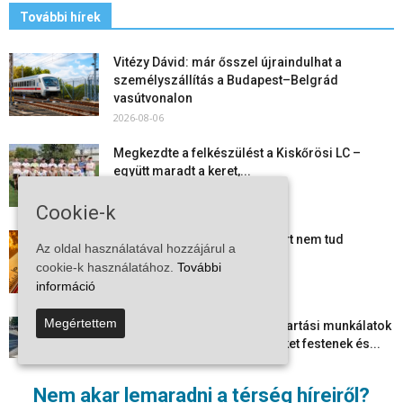
További hírek
Vitézy Dávid: már ősszel újraindulhat a
személyszállítás a Budapest–Belgrád
vasútvonalon
2026-08-06
Megkezdte a felkészülést a Kiskőrösi LC –
együtt maradt a keret,...
2026-08-06
Cookie-k
Mi történik Európa felett? Ezért nem tud
Az oldal használatával hozzájárul a
szabadulni a kontinens a...
cookie-k használatához.
További
2026-08-05
információ
Megértettem
Folyamatosak a nyári karbantartási munkálatok
Kiskőrösön – útburkolati jeleket festenek és...
2026-08-05
Nem akar lemaradni a térség híreiről?