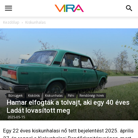
Kezdőlap
Kiskunhalas
Bűnügyek
Kiskőrös
Kiskunhalas
Páhi
Rendőrségi hírek
Hamar elfogták a tolvajt, aki egy 40 éves
Ladát lovasított meg
2025-05-15
Egy 22 éves kiskunhalasi nő tett bejelentést 2025. április