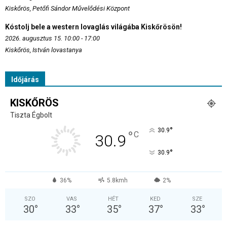
Kiskőrös, Petőfi Sándor Művelődési Központ
Kóstolj bele a western lovaglás világába Kiskőrösön!
2026. augusztus 15. 10:00 - 17:00
Kiskőrös, István lovastanya
Időjárás
KISKŐRÖS
Tiszta Égbolt
°
30.9
°
C
30.9
°
30.9
36%
5.8kmh
2%
SZO
VAS
HÉT
KED
SZE
30
°
33
°
35
°
37
°
33
°