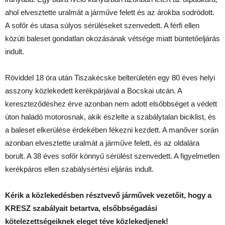
ahol elvesztette uralmát a járműve felett és az árokba sodródott.
A sofőr és utasa súlyos sérüléseket szenvedett. A férfi ellen
közúti baleset gondatlan okozásának vétsége miatt büntetőeljárás
indult.
Röviddel 18 óra után Tiszakécske belterületén egy 80 éves helyi
asszony közlekedett kerékpárjával a Bocskai utcán. A
kereszteződéshez érve azonban nem adott elsőbbséget a védett
úton haladó motorosnak, akik észlelte a szabálytalan biciklist, és
a baleset elkerülése érdekében fékezni kezdett. A manőver során
azonban elvesztette uralmát a járműve felett, és az oldalára
borult. A 38 éves sofőr könnyű sérülést szenvedett. A figyelmetlen
kerékpáros ellen szabálysértési eljárás indult.
Kérik a közlekedésben résztvevő járművek vezetőit, hogy a
KRESZ szabályait betartva, elsőbbségadási
kötelezettségeiknek eleget téve közlekedjenek!