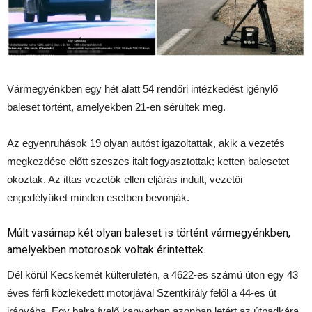
Vármegyénkben egy hét alatt 54 rendőri intézkedést igénylő
baleset történt, amelyekben 21-en sérültek meg.
Az egyenruhások 19 olyan autóst igazoltattak, akik a vezetés
megkezdése előtt szeszes italt fogyasztottak; ketten balesetet
okoztak. Az ittas vezetők ellen eljárás indult, vezetői
engedélyüket minden esetben bevonják.
Múlt vasárnap két olyan baleset is történt vármegyénkben,
amelyekben motorosok voltak érintettek.
Dél körül Kecskemét külterületén, a 4622-es számú úton egy 43
éves férfi közlekedett motorjával Szentkirály felől a 44-es út
irányába. Egy balra ívelő kanyarban azonban letért az útpadkára,