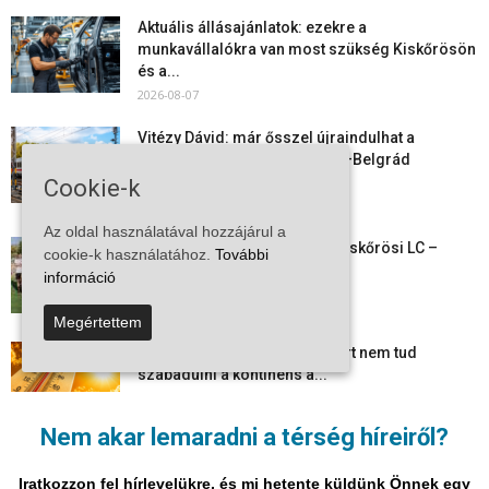
Aktuális állásajánlatok: ezekre a
munkavállalókra van most szükség Kiskőrösön
és a...
2026-08-07
Vitézy Dávid: már ősszel újraindulhat a
személyszállítás a Budapest–Belgrád
vasútvonalon
Cookie-k
2026-08-06
Az oldal használatával hozzájárul a
Megkezdte a felkészülést a Kiskőrösi LC –
cookie-k használatához.
További
együtt maradt a keret,...
információ
2026-08-06
Megértettem
Mi történik Európa felett? Ezért nem tud
szabadulni a kontinens a...
2026-08-05
Nem akar lemaradni a térség híreiről?
Folyamatosak a nyári karbantartási munkálatok
Kiskőrösön – útburkolati jeleket festenek és...
Iratkozzon fel hírlevelükre, és mi hetente küldünk Önnek egy