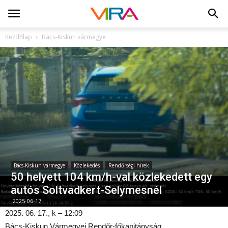
Kezdőlap
Bács-Kiskun vármegye
Bács-Kiskun vármegye
Közlekedés
Rendőrségi hírek
50 helyett 104 km/h-val közlekedett egy
autós Soltvadkert-Selymesnél
2025-06-17
2025. 06. 17., k – 12:09
Bács-Kiskun Vármegyei Rendőr-főkapitányság