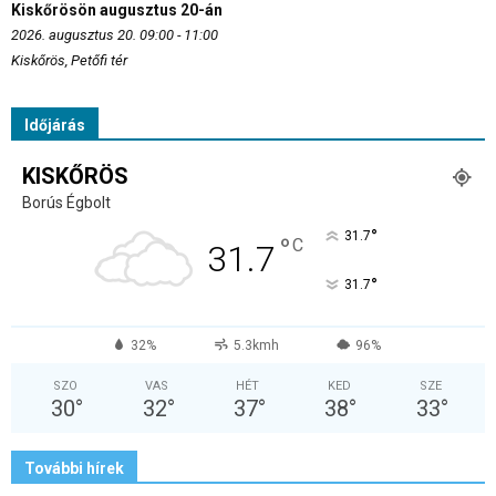
Kiskőrösön augusztus 20-án
2026. augusztus 20. 09:00 - 11:00
Kiskőrös, Petőfi tér
Időjárás
KISKŐRÖS
Borús Égbolt
°
31.7
°
C
31.7
°
31.7
32%
5.3kmh
96%
SZO
VAS
HÉT
KED
SZE
30
°
32
°
37
°
38
°
33
°
További hírek