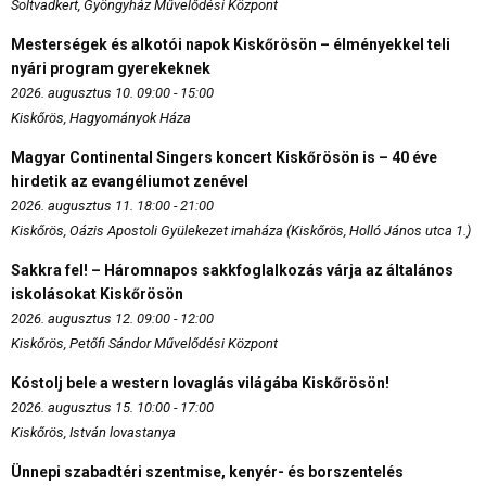
Soltvadkert, Gyöngyház Művelődési Központ
Mesterségek és alkotói napok Kiskőrösön – élményekkel teli
nyári program gyerekeknek
2026. augusztus 10. 09:00 - 15:00
Kiskőrös, Hagyományok Háza
Magyar Continental Singers koncert Kiskőrösön is – 40 éve
hirdetik az evangéliumot zenével
2026. augusztus 11. 18:00 - 21:00
Kiskőrös, Oázis Apostoli Gyülekezet imaháza (Kiskőrös, Holló János utca 1.)
Sakkra fel! – Háromnapos sakkfoglalkozás várja az általános
iskolásokat Kiskőrösön
2026. augusztus 12. 09:00 - 12:00
Kiskőrös, Petőfi Sándor Művelődési Központ
Kóstolj bele a western lovaglás világába Kiskőrösön!
2026. augusztus 15. 10:00 - 17:00
Kiskőrös, István lovastanya
Ünnepi szabadtéri szentmise, kenyér- és borszentelés