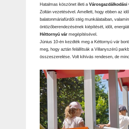
Hatalmas köszönet illeti a
Városgazdálkodási 
Zoltán vezetésével. Amellett, hogy ebben az idő
balatonmáriafürdői stég munkálataiban, valami
öntözőberendezésének kiépítését, időt, energiát
Héttornyú vár
megépítésével.
Június 10-én kezdték meg a Kéttornyú vár bont
meg, hogy aztán felállítsák a Villanyszérű pa
összeszerelése. Volt kihívás rendesen, de minde