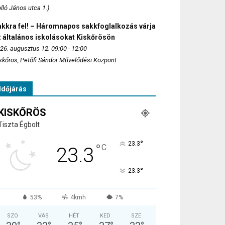
lló János utca 1.)
akkra fel! – Háromnapos sakkfoglalkozás várja
 általános iskolásokat Kiskőrösön
26. augusztus 12. 09:00 - 12:00
skőrös, Petőfi Sándor Művelődési Központ
Időjárás
KISKŐRÖS
Tiszta Égbolt
°
23.3
°
C
23.3
°
23.3
53%
4kmh
7%
SZO
VAS
HÉT
KED
SZE