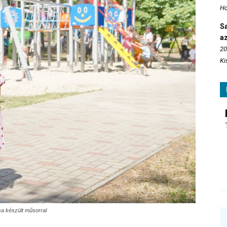
Ho
S
az
20
Ki
a készült műsorral