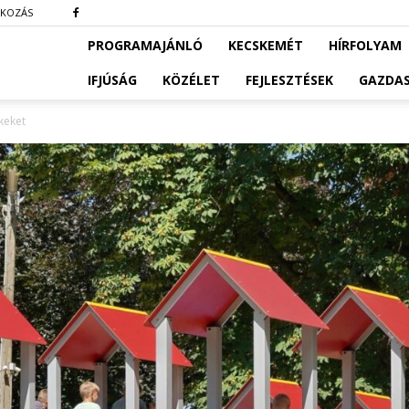
TKOZÁS
PROGRAMAJÁNLÓ
KECSKEMÉT
HÍRFOLYAM
IFJÚSÁG
KÖZÉLET
FEJLESZTÉSEK
GAZDA
ekeket