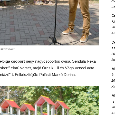
Ho
Iz
Cs
K
20
Ki
Co
z
észtvevőket
20
So
-biga csoport
négy nagycsoportos ovisa. Sendula Réka
skert” című versét, majd Orcsik Lili és Vágó Vencel adta
M
tázó”-t. Felkészítőjük: Palásti-Markó Dorina.
é
20
Ki
M
is
20
Ki