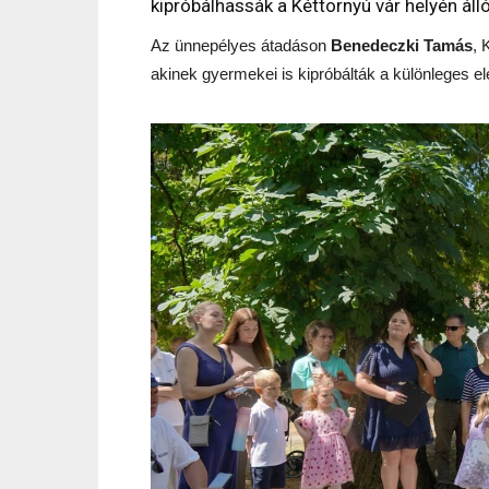
kipróbálhassák a Kéttornyú vár helyén áll
Az ünnepélyes átadáson
Benedeczki Tamás
, 
akinek gyermekei is kipróbálták a különleges e