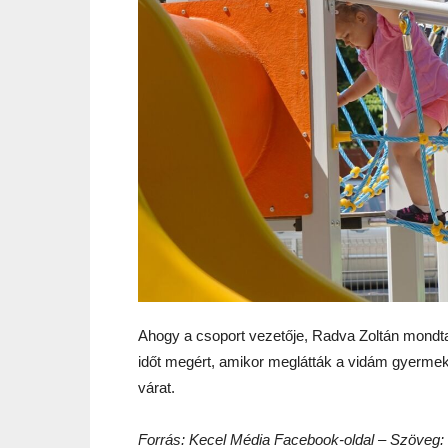
Ahogy a csoport vezetője, Radva Zoltán mondta a
időt megért, amikor meglátták a vidám gyermeke
várat.
Forrás: Kecel Média Facebook-oldal – Szöveg: