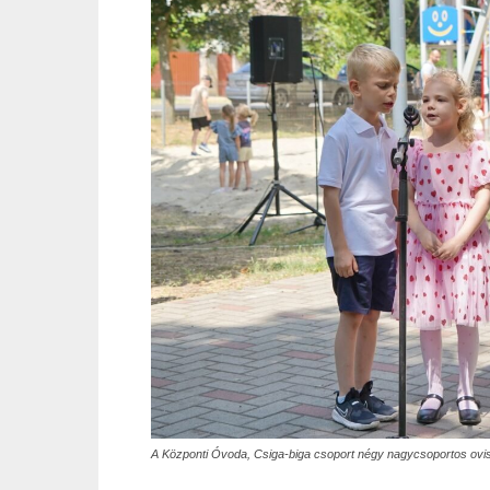
A Központi Óvoda, Csiga-biga csoport négy nagycsoportos ovis