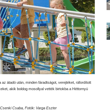
z átadó után, minden fáradtságot, verejtéket, ráfordított
ket, akik boldog mosollyal vették birtokba a Héttornyú
 Csenki Csaba, Fotók: Varga Eszter