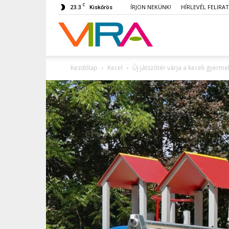
C
23.3
ÍRJON NEKÜNK!
HÍRLEVÉL FELIRA
Kiskőrös
VIRA
Kezdőlap
Kecel
Új játszótér várja a keceli gyerm