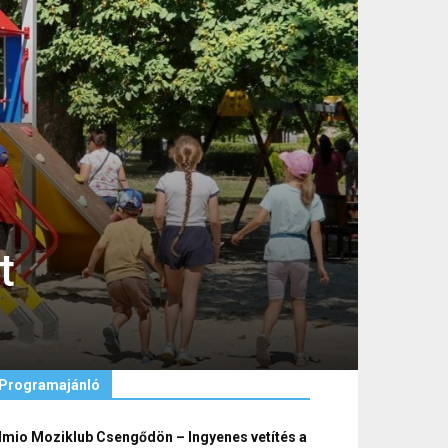
t
Programajánló
lmio Moziklub Csengődön – Ingyenes vetítés a