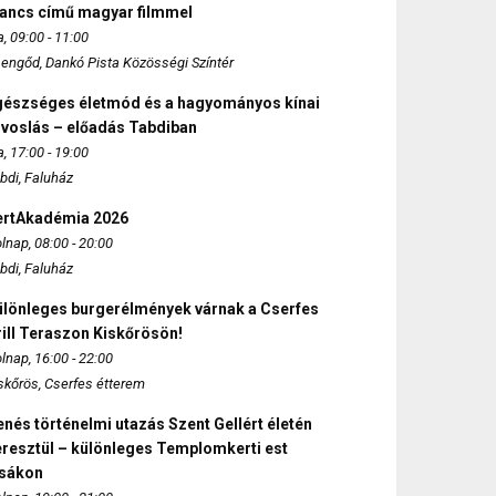
ancs című magyar filmmel
, 09:00 - 11:00
engőd, Dankó Pista Közösségi Színtér
gészséges életmód és a hagyományos kínai
rvoslás – előadás Tabdiban
, 17:00 - 19:00
bdi, Faluház
ertAkadémia 2026
lnap, 08:00 - 20:00
bdi, Faluház
ülönleges burgerélmények várnak a Cserfes
ill Teraszon Kiskőrösön!
lnap, 16:00 - 22:00
skőrös, Cserfes étterem
nés történelmi utazás Szent Gellért életén
eresztül – különleges Templomkerti est
zsákon