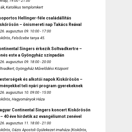
lnap, 19:00 - 21:00
sák, Katolikus templomkert
oportos Hellinger-féle családállítás
iskőrösön – önismereti nap Takács Reával
26. augusztus 09. 10:00 - 17:00
skőrös, Felsőcebe tanya 45.
ntinental Singers érkezik Soltvadkertre –
enés este a Gyöngyház színpadán
26. augusztus 09. 18:00 - 20:00
ltvadkert, Gyöngyház Művelődési Központ
esterségek és alkotói napok Kiskőrösön –
lményekkel teli nyári program gyerekeknek
26. augusztus 10. 09:00 - 15:00
skőrös, Hagyományok Háza
agyar Continental Singers koncert Kiskőrösön
 – 40 éve hirdetik az evangéliumot zenével
26. augusztus 11. 18:00 - 21:00
skőrös, Oázis Apostoli Gyülekezet imaháza (Kiskőrös,