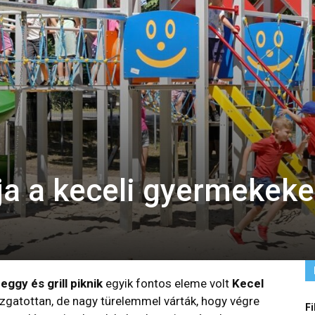
rja a keceli gyermekeke
eggy és grill piknik
egyik fontos eleme volt
Kecel
izgatottan, de nagy türelemmel várták, hogy végre
Fi