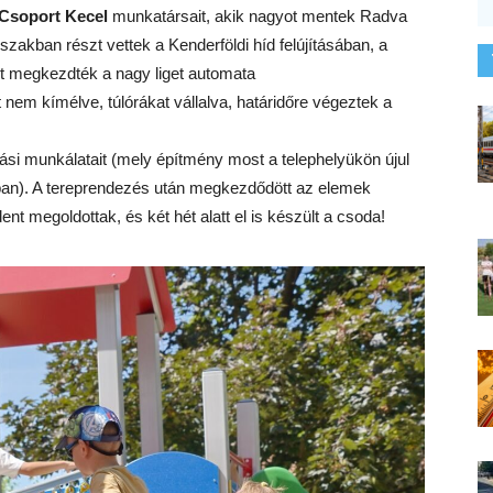
Csoport Kecel
munkatársait, akik nagyot mentek Radva
szakban részt vettek a Kenderföldi híd felújításában, a
nt megkezdték a nagy liget automata
 nem kímélve, túlórákat vállalva, határidőre végeztek a
ási munkálatait (mely építmény most a telephelyükön újul
rkban). A tereprendezés után megkezdődött az elemek
nt megoldottak, és két hét alatt el is készült a csoda!