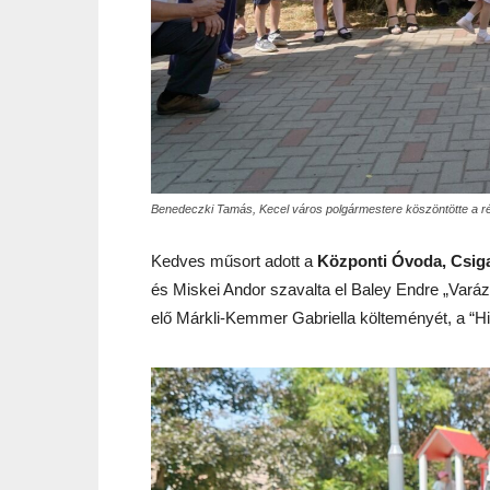
Benedeczki Tamás, Kecel város polgármestere köszöntötte a r
Kedves műsort adott a
Központi Óvoda, Csiga
és Miskei Andor szavalta el Baley Endre „Varáz
elő Márkli-Kemmer Gabriella költeményét, a “Hin