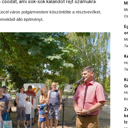
ó csodát, ami sok-sok kalandot rejt számukra.
M
Ma
Kecel város polgármestere köszöntötte a résztvevőket,
Cs
lemekből álló építményt.
E
o
Ma
Ta
K
Ho
Ta
K
Gr
Ho
Ki
Ze
k
I