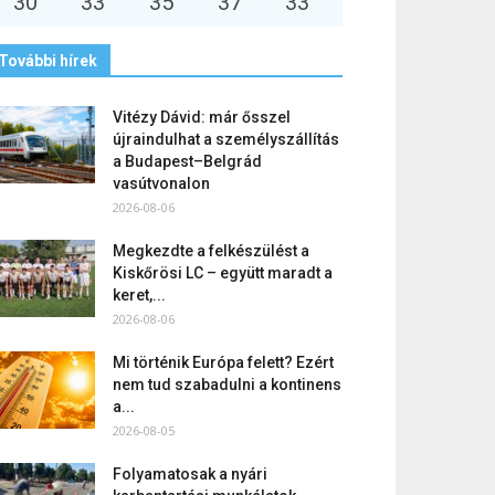
30
°
33
°
35
°
37
°
33
°
További hírek
Vitézy Dávid: már ősszel
újraindulhat a személyszállítás
a Budapest–Belgrád
vasútvonalon
2026-08-06
Megkezdte a felkészülést a
Kiskőrösi LC – együtt maradt a
keret,...
2026-08-06
Mi történik Európa felett? Ezért
nem tud szabadulni a kontinens
a...
2026-08-05
Folyamatosak a nyári