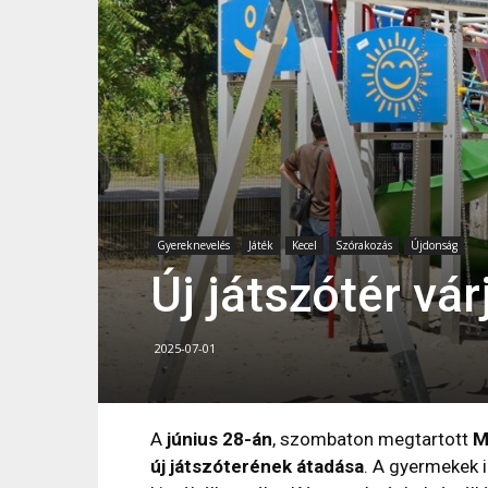
Gyereknevelés
Játék
Kecel
Szórakozás
Újdonság
Új játszótér vá
2025-07-01
A
június 28-án
, szombaton megtartott
M
új játszóterének átadása
. A gyermekek 