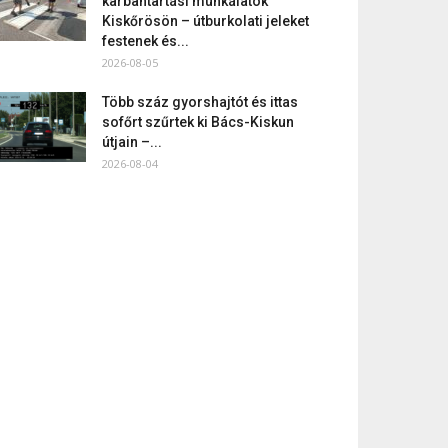
karbantartási munkálatok
Kiskőrösön – útburkolati jeleket
festenek és...
2026-08-05
Több száz gyorshajtót és ittas
sofőrt szűrtek ki Bács-Kiskun
útjain –...
2026-08-04