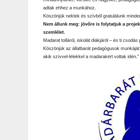
adtak ehhez a munkához.
Köszönjük nektek és szívből gratulálunk minde
Nem állunk meg: jövőre is folytatjuk a pro
szemlélet.
Madarat tolláról, iskolát diákjáról – és ti csodás
Köszönjük az állatbarát pedagógusok munkáját
akik szívvel-lélekkel a madarakért voltak idén.
”