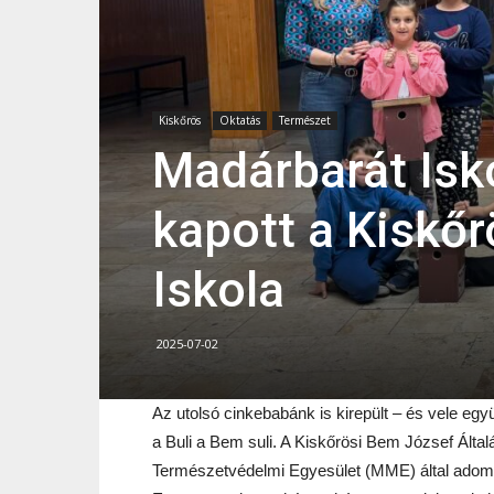
Kiskőrös
Oktatás
Természet
Madárbarát Isko
kapott a Kiskő
Iskola
2025-07-02
Az utolsó cinkebabánk is kirepült – és vele együt
a Buli a Bem suli. A Kiskőrösi Bem József Álta
Természetvédelmi Egyesület (MME) által adomá