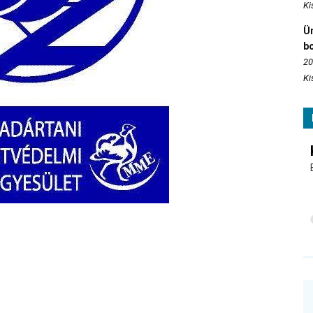
Ki
Ün
b
20
Ki
e