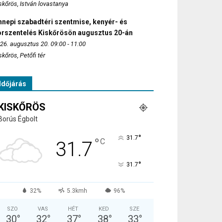
skőrös, István lovastanya
nepi szabadtéri szentmise, kenyér- és
orszentelés Kiskőrösön augusztus 20-án
26. augusztus 20. 09:00 - 11:00
skőrös, Petőfi tér
Időjárás
KISKŐRÖS
Borús Égbolt
°
31.7
°
C
31.7
°
31.7
32%
5.3kmh
96%
SZO
VAS
HÉT
KED
SZE
30
°
32
°
37
°
38
°
33
°