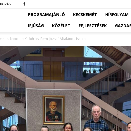
TKOZÁS
PROGRAMAJÁNLÓ
KECSKEMÉT
HÍRFOLYAM
IFJÚSÁG
KÖZÉLET
FEJLESZTÉSEK
GAZDA
met is kapott a Kiskőrösi Bem József Általános Iskola