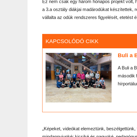
Ez nem csak egy három hónapos projekt volt,
a 3.a osztály diákjai madárodúkat készítettek,
vállalta az odúk rendszeres figyelését, etetést
KAPCSOLÓDÓ CIKK
Buli a 
A Buli a 
második f
hírportálu
„Képeket, videókat elemeztünk, beszélgettünk, 
mindannyiunké: kicsiké és nagyoké, pedagóguso