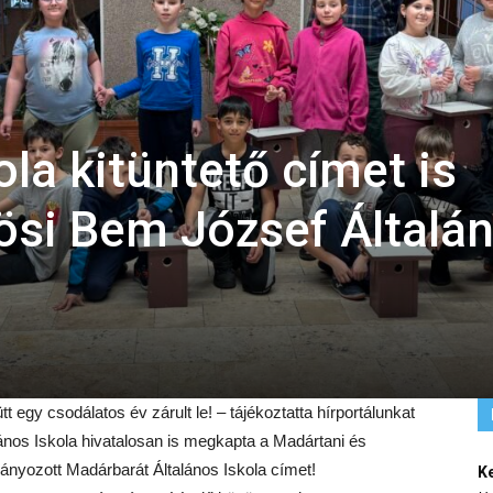
la kitüntető címet is
rösi Bem József Általá
t egy csodálatos év zárult le! – tájékoztatta hírportálunkat
lános Iskola hivatalosan is megkapta a Madártani és
nyozott Madárbarát Általános Iskola címet!
K