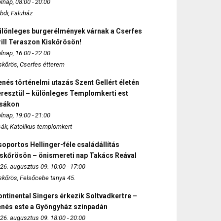
lnap, 08:00 - 20:00
bdi, Faluház
ülönleges burgerélmények várnak a Cserfes
ill Teraszon Kiskőrösön!
lnap, 16:00 - 22:00
skőrös, Cserfes étterem
nés történelmi utazás Szent Gellért életén
eresztül – különleges Templomkerti est
zsákon
lnap, 19:00 - 21:00
sák, Katolikus templomkert
oportos Hellinger-féle családállítás
iskőrösön – önismereti nap Takács Reával
26. augusztus 09. 10:00 - 17:00
skőrös, Felsőcebe tanya 45.
ntinental Singers érkezik Soltvadkertre –
enés este a Gyöngyház színpadán
26. augusztus 09. 18:00 - 20:00