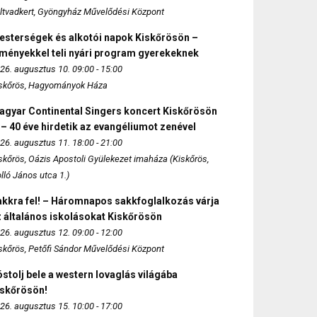
ltvadkert, Gyöngyház Művelődési Központ
esterségek és alkotói napok Kiskőrösön –
lményekkel teli nyári program gyerekeknek
26. augusztus 10. 09:00 - 15:00
skőrös, Hagyományok Háza
agyar Continental Singers koncert Kiskőrösön
 – 40 éve hirdetik az evangéliumot zenével
26. augusztus 11. 18:00 - 21:00
skőrös, Oázis Apostoli Gyülekezet imaháza (Kiskőrös,
lló János utca 1.)
akkra fel! – Háromnapos sakkfoglalkozás várja
 általános iskolásokat Kiskőrösön
26. augusztus 12. 09:00 - 12:00
skőrös, Petőfi Sándor Művelődési Központ
stolj bele a western lovaglás világába
iskőrösön!
26. augusztus 15. 10:00 - 17:00