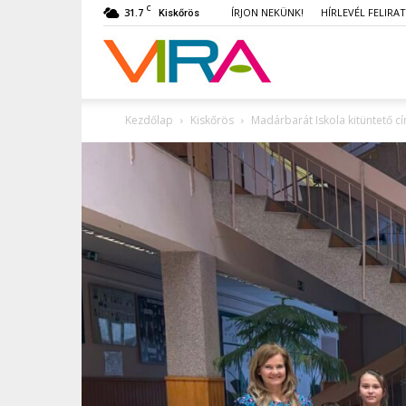
C
31.7
ÍRJON NEKÜNK!
HÍRLEVÉL FELIRA
Kiskőrös
VIRA
Kezdőlap
Kiskőrös
Madárbarát Iskola kitüntető cí