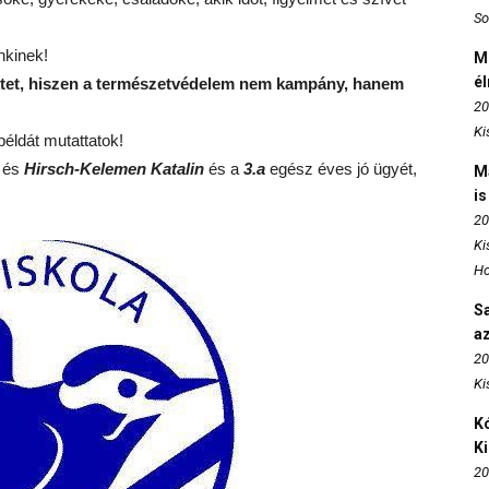
So
nkinek!
M
é
jektet, hiszen a természetvédelem nem kampány, hanem
20
Ki
 példát mutattatok!
 és
Hirsch-Kelemen Katalin
és a
3.a
egész éves jó ügyét,
M
is
20
Ki
Ho
S
az
20
Ki
Kó
K
20