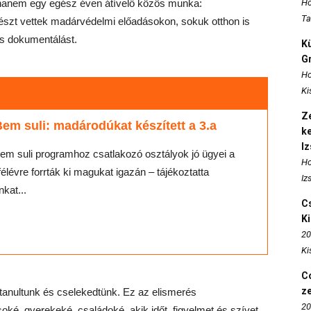
 hanem egy egész éven átívelő közös munka:
Ho
Ta
 részt vettek madárvédelmi előadásokon, sokuk otthon is
 és dokumentálást.
K
Gr
Ho
Ki
Ze
Bem suli: madárodúkat készített a 3.a
k
I
Bem suli programhoz csatlakozó osztályok jó ügyei a
Ho
élévre forrták ki magukat igazán – tájékoztatta
Iz
nkat...
Cs
K
20
Ki
Co
z
tanultunk és cselekedtünk. Ez az elismerés
20
ké, gyerekeké, családoké, akik időt, figyelmet és szívet