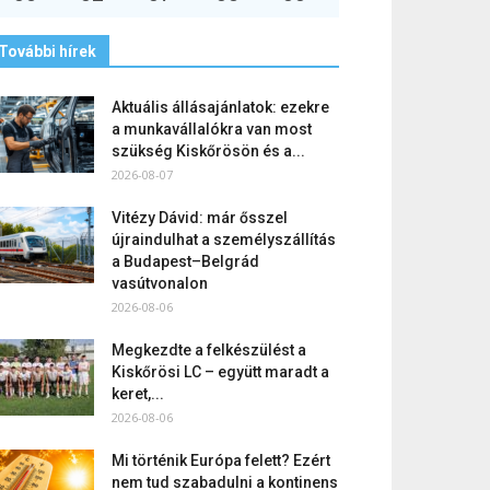
További hírek
Aktuális állásajánlatok: ezekre
a munkavállalókra van most
szükség Kiskőrösön és a...
2026-08-07
Vitézy Dávid: már ősszel
újraindulhat a személyszállítás
a Budapest–Belgrád
vasútvonalon
2026-08-06
Megkezdte a felkészülést a
Kiskőrösi LC – együtt maradt a
keret,...
2026-08-06
Mi történik Európa felett? Ezért
nem tud szabadulni a kontinens