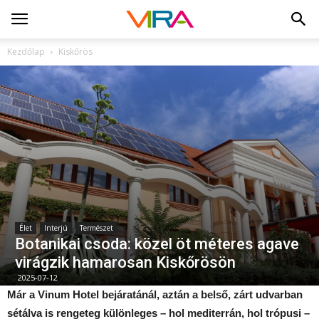
Kezdőlap
Kiskőrös
Élet
Interjú
Természet
Botanikai csoda: közel öt méteres agave
virágzik hamarosan Kiskőrösön
2025-07-12
Már a Vinum Hotel bejáratánál, aztán a belső, zárt udvarban
sétálva is rengeteg különleges – hol mediterrán, hol trópusi –