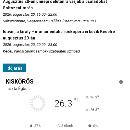
Augusztus 20-án ünnepi délutánra várják a családokat
Soltszentimrén
2026. augusztus 20. 16:00 - 22:00
Soltszentimre, Helytörténeti Kiállítás (Szent Imre utca 38.),
István, a király – monumentális rockopera érkezik Kecelre
augusztus 20-án
2026. augusztus 20. 20:00 - 23:00
Kecel, Városi Sportcsarnok - szabadtéri színpad
Időjárás
KISKŐRÖS
Tiszta Égbolt
°
26.3
°
C
26.3
°
26.3
37%
3.6kmh
0%