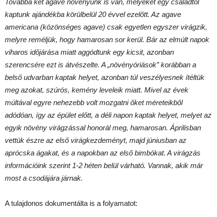
Továbbá két agave növényünk is van, melyeket egy családtól
kaptunk ajándékba körülbelül 20 évvel ezelőtt. Az agave
americana (közönséges agave) csak egyetlen egyszer virágzik,
melyre reméljük, hogy hamarosan sor kerül. Bár az elmúlt napok
viharos időjárása miatt aggódtunk egy kicsit, azonban
szerencsére ezt is átvészelte. A „növényóriások” korábban a
belső udvarban kaptak helyet, azonban túl veszélyesnek ítéltük
meg azokat, szúrós, kemény leveleik miatt. Mivel az évek
múltával egyre nehezebb volt mozgatni őket méreteikből
adódóan, így az épület előtt, a déli napon kaptak helyet, melyet az
egyik növény virágzással honorál meg, hamarosan. Áprilisban
vettük észre az első virágkezdeményt, majd júniusban az
aprócska ágakat, és a napokban az első bimbókat. A virágzás
információink szerint 1-2 héten belül várható. Vannak, akik már
most a csodájára járnak.
A tulajdonos dokumentálta is a folyamatot: