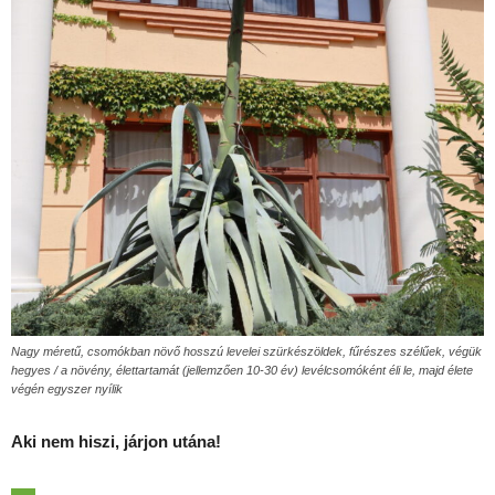
Nagy méretű, csomókban növő hosszú levelei szürkészöldek, fűrészes szélűek, végük
hegyes / a növény, élettartamát (jellemzően 10-30 év) levélcsomóként éli le, majd élete
végén egyszer nyílik
Aki nem hiszi, járjon utána!