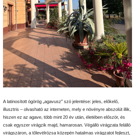
A latinosított ógörög „agavusz” szó jelentése: jeles, előkelő,
illusztris – olvasható az interneten, mely e növényre abszolút illik,
hiszen ez az agave, több mint 20 év után, életében először, és
csak egyszer virágzik majd, hamarosan. Végálló virágzata felálló
virágszáron, a tőlevélrózsa közepén hatalmas virágzatot fejleszt,