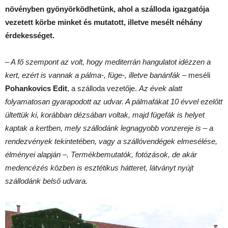
növényben gyönyörködhetünk, ahol a szálloda igazgatója
vezetett körbe minket és mutatott, illetve mesélt néhány
érdekességet.
– A fő szempont az volt, hogy mediterrán hangulatot idézzen a
kert, ezért is vannak a pálma-, füge-, illetve banánfák
– meséli
Pohankovics Edit
, a szálloda vezetője.
Az évek alatt
folyamatosan gyarapodott az udvar. A pálmafákat 10 évvel ezelőtt
ültettük ki, korábban dézsában voltak, majd fügefák is helyet
kaptak a kertben, mely szállodánk legnagyobb vonzereje is – a
rendezvények tekintetében, vagy a szállóvendégek elmesélése,
élményei alapján –. Termékbemutatók, fotózások, de akár
medencézés közben is esztétikus hátteret, látványt nyújt
szállodánk belső udvara.