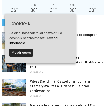
HÉT
KED
SZE
CSÜ
PÉN
36
°
38
°
31
°
30
°
30
°
Cookie-k
További hírek
Az oldal használatával hozzájárul a
Megszűnt a kiskőrösi női kézilabdacsapat –
cookie-k használatához.
További
egy korszak ért véget
információ
2026-08-08
Megértettem
Aktuális állásajánlatok: ezekre a
munkavállalókra van most szükség Kiskőrösön
és a...
2026-08-07
Vitézy Dávid: már ősszel újraindulhat a
személyszállítás a Budapest–Belgrád
vasútvonalon
2026-08-06
Megkezdte a felkészülést a Kiskőrösi LC –