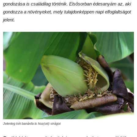
gondozása is családilag történik. Elsősorban édesanyám az, aki
gondozza a növényeket, mely tulajdonképpen napi elfoglaltságot
jelent.
Jelenleg két banánfa is hoz(ott) virágot