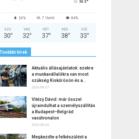
°
36.5
26%
7.1kmh
84%
SZO
VAS
HÉT
KED
SZE
30
°
32
°
37
°
38
°
33
°
További hírek
Aktuális állásajánlatok: ezekre
a munkavállalókra van most
szükség Kiskőrösön és a...
2026-08-07
Vitézy Dávid: már ősszel
újraindulhat a személyszállítás
a Budapest–Belgrád
vasútvonalon
2026-08-06
Megkezdte a felkészülést a