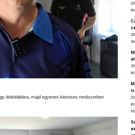
20
Ki
Co
z
20
So
M
é
20
Ki
M
is
gy dobótáblára, majd egyenes kieséses rendszerben
20
Ki
Ho
S
az