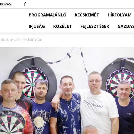
TKOZÁS
PROGRAMAJÁNLÓ
KECSKEMÉT
HÍRFOLYAM
IFJÚSÁG
KÖZÉLET
FEJLESZTÉSEK
GAZDA
tőrök részére Kiskőrösön