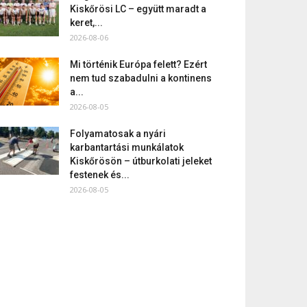
Kiskőrösi LC – együtt maradt a
keret,...
2026-08-06
Mi történik Európa felett? Ezért
nem tud szabadulni a kontinens
a...
2026-08-05
Folyamatosak a nyári
karbantartási munkálatok
Kiskőrösön – útburkolati jeleket
festenek és...
2026-08-05