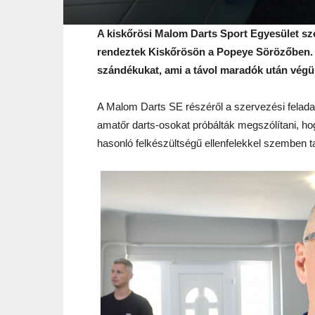
A kiskőrösi Malom Darts Sport Egyesület sz
rendeztek Kiskőrösön a Popeye Sörözőben. A
szándékukat, ami a távol maradók után végül
A Malom Darts SE részéről a szervezési felad
amatőr darts-osokat próbálták megszólítani, 
hasonló felkészültségű ellenfelekkel szemben t