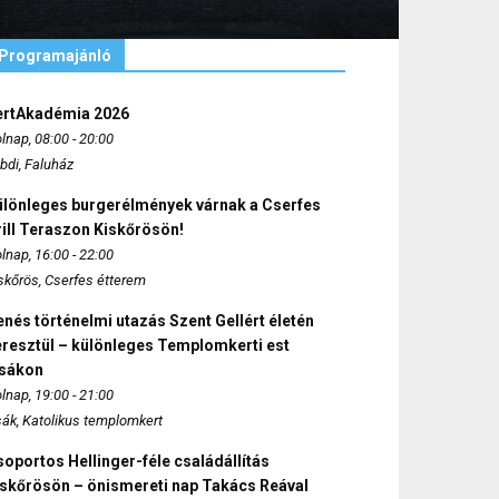
Programajánló
ertAkadémia 2026
lnap, 08:00 - 20:00
bdi, Faluház
ülönleges burgerélmények várnak a Cserfes
ill Teraszon Kiskőrösön!
lnap, 16:00 - 22:00
skőrös, Cserfes étterem
nés történelmi utazás Szent Gellért életén
eresztül – különleges Templomkerti est
zsákon
lnap, 19:00 - 21:00
sák, Katolikus templomkert
oportos Hellinger-féle családállítás
iskőrösön – önismereti nap Takács Reával