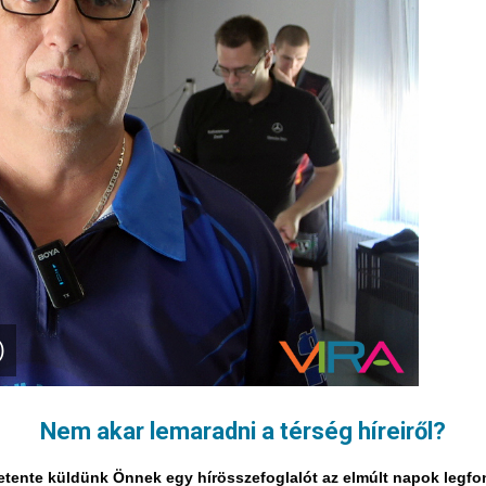
)
Nem akar lemaradni a térség híreiről?
i hetente küldünk Önnek egy hírösszefoglalót az elmúlt napok legf