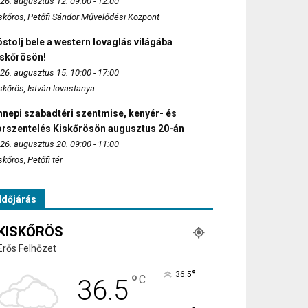
26. augusztus 12. 09:00 - 12:00
skőrös, Petőfi Sándor Művelődési Központ
stolj bele a western lovaglás világába
iskőrösön!
26. augusztus 15. 10:00 - 17:00
skőrös, István lovastanya
nepi szabadtéri szentmise, kenyér- és
orszentelés Kiskőrösön augusztus 20-án
26. augusztus 20. 09:00 - 11:00
skőrös, Petőfi tér
Időjárás
KISKŐRÖS
Erős Felhőzet
°
36.5
°
C
36.5