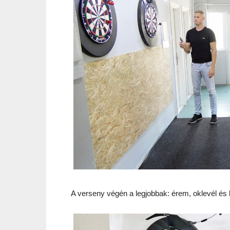
A verseny végén a legjobbak: érem, oklevél és 