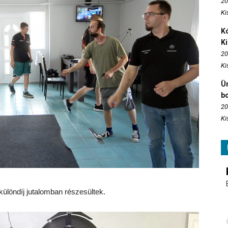
20
Ki
Kó
K
20
Ki
Ün
b
20
Ki
különdíj jutalomban részesültek.