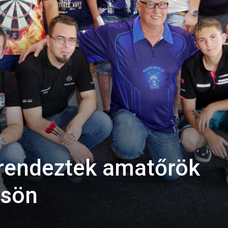
 rendeztek amatőrök
ösön