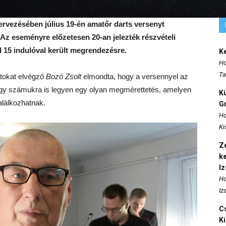
ervezésében július 19-én amatőr darts versenyt
z eseményre előzetesen 20-an jelezték részvételi
 15 indulóval került megrendezésre.
K
Ho
Ta
atokat elvégző
Bozó Zsolt
elmondta, hogy a versennyel az
hogy számukra is legyen egy olyan megmérettetés, amelyen
K
alálkozhatnak.
Gr
Ho
Ki
Ze
k
I
Ho
Iz
Cs
K