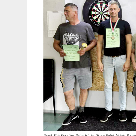
Balról: Tóth Krisztián, Szőts István, Simon Bálint, Molnár Pook