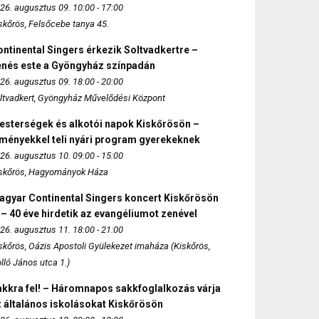
26. augusztus 09. 10:00 - 17:00
skőrös, Felsőcebe tanya 45.
ntinental Singers érkezik Soltvadkertre –
enés este a Gyöngyház színpadán
26. augusztus 09. 18:00 - 20:00
ltvadkert, Gyöngyház Művelődési Központ
esterségek és alkotói napok Kiskőrösön –
lményekkel teli nyári program gyerekeknek
26. augusztus 10. 09:00 - 15:00
skőrös, Hagyományok Háza
agyar Continental Singers koncert Kiskőrösön
 – 40 éve hirdetik az evangéliumot zenével
26. augusztus 11. 18:00 - 21:00
skőrös, Oázis Apostoli Gyülekezet imaháza (Kiskőrös,
lló János utca 1.)
akkra fel! – Háromnapos sakkfoglalkozás várja
 általános iskolásokat Kiskőrösön